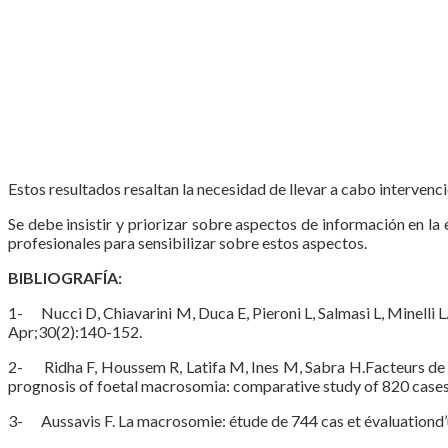
Estos resultados resaltan la necesidad de llevar a cabo interven
Se debe insistir y priorizar sobre aspectos de información en la
profesionales para sensibilizar sobre estos aspectos.
BIBLIOGRAFÍA:
1- Nucci D, Chiavarini M, Duca E, Pieroni L, Salmasi L, Minelli
Apr;30(2):140-152.
2- Ridha F, Houssem R, Latifa M, Ines M, Sabra H.Facteurs de
prognosis of foetal macrosomia: comparative study of 820 case
3- Aussavis F. La macrosomie: étude de 744 cas et évaluation