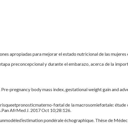
ciones apropiadas para mejorar el estado nutricional de las mujere
 etapa preconcepcional y durante el embarazo, acerca de la import
 L. Pre-pregnancy body mass index, gestational weight gain and ad
 risqueetpronosticmaterno-fœtal de la macrosomiefœtale: étude c
s.Pan AfrMed J. 2017 Oct 10;28:126.
d’unmodèled’estimation pondérale échographique. Thèse de Médeci