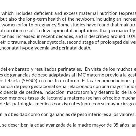
t, which includes deficient and excess maternal nutrition (expre
ut also the long-term health of the newborn, including an increas
t women prior to pregnancy. Some studies have found that malnutri
etal nutrition result in developmental adaptations that permanently
dence has increased in recent decades, and is described around 10%
etric trauma, shoulder dystocia, second stage of prolonged deliver
s, neonatal hypoglycemia and perinatal death.
del embarazo y resultados perinatales. En vista de los muchos 
 de ganancias de peso adaptadas al IMC materno previo a la gestac
stetricia (SEGO) en nuestro entorno. Estas recomendaciones p
ancia de peso gestacional se ha relacionado con una mayor incidenc
cidencia de cesárea, inducción, macrosomía y desarrollo de la 
n menores tasas de lactancia materna (se han ofrecido muchas r
 de las patologías médicas coexistentes junto con su mayor riesgo 
n la obesidad como con ganancias de peso inferiores a los valores
a, se describen la edad avanzada de la madre mayor de 35 años, 