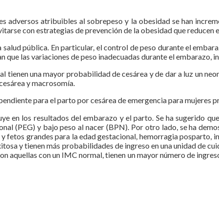
les adversos atribuibles al sobrepeso y la obesidad se han incre
vitarse con estrategias de prevención de la obesidad que reducen 
 salud pública. En particular, el control de peso durante el emba
ran que las variaciones de peso inadecuadas durante el embarazo, in
tal tienen una mayor probabilidad de cesárea y de dar a luz un neo
 cesárea y macrosomía.
pendiente para el parto por cesárea de emergencia para mujeres p
e en los resultados del embarazo y el parto. Se ha sugerido qu
onal (PEG) y bajo peso al nacer (BPN). Por otro lado, se ha dem
 y fetos grandes para la edad gestacional, hemorragia posparto, 
tosa y tienen más probabilidades de ingreso en una unidad de cu
on aquellas con un IMC normal, tienen un mayor número de ingresos