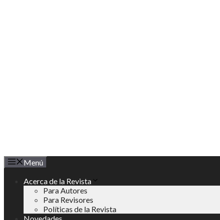
Saltar
al
contenido
Menú
Acerca de la Revista
Para Autores
Para Revisores
Políticas de la Revista
Novedades