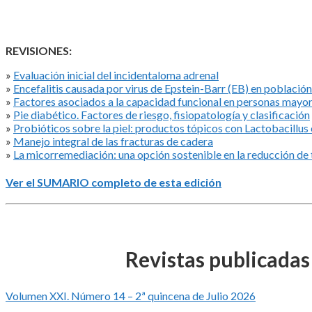
REVISIONES:
»
Evaluación inicial del incidentaloma adrenal
»
Encefalitis causada por virus de Epstein-Barr (EB) en población
»
Factores asociados a la capacidad funcional en personas mayores
»
Pie diabético. Factores de riesgo, fisiopatología y clasificación
»
Probióticos sobre la piel: productos tópicos con Lactobacillus
»
Manejo integral de las fracturas de cadera
»
La micorremediación: una opción sostenible en la reducción de
Ver el SUMARIO completo de esta edición
Revistas publicada
Volumen XXI. Número 14 – 2ª quincena de Julio 2026