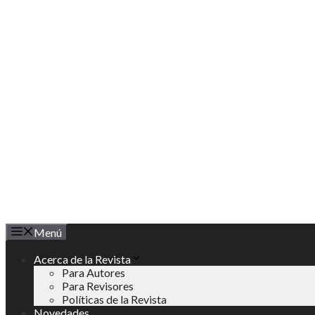
Saltar
al
contenido
Menú
Acerca de la Revista
Para Autores
Para Revisores
Políticas de la Revista
Novedades