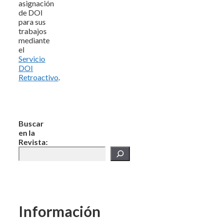
asignación
de DOI
para sus
trabajos
mediante
el
Servicio
DOI
Retroactivo
.
Buscar
en la
Revista:
Información