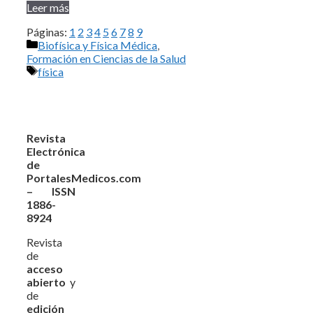
Leer más
Páginas:
1
2
3
4
5
6
7
8
9
Categorías
Biofísica y Física Médica
,
Formación en Ciencias de la Salud
Etiquetas
física
Revista
Electrónica
de
PortalesMedicos.com
– ISSN
1886-
8924
Revista
de
acceso
abierto
y
de
edición