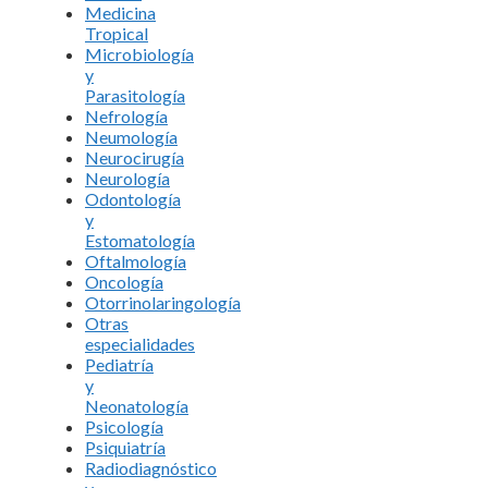
Medicina
Tropical
Microbiología
y
Parasitología
Nefrología
Neumología
Neurocirugía
Neurología
Odontología
y
Estomatología
Oftalmología
Oncología
Otorrinolaringología
Otras
especialidades
Pediatría
y
Neonatología
Psicología
Psiquiatría
Radiodiagnóstico