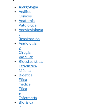
Alergología
Análisis
Clínicos
Anatomía
Patológica
Anestesiología
y
Reanimación
Angiología
y
Cirugía
Vascular
Bioestadística.
Estadística
Médica
Bioética.
Ética
médica.
Ética
en
Enfermería
Biofísica
y