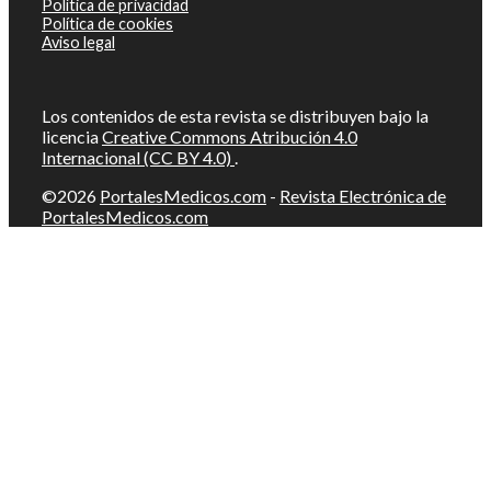
Política de privacidad
Política de cookies
Aviso legal
Los contenidos de esta revista se distribuyen bajo la
licencia
Creative Commons Atribución 4.0
Internacional (CC BY 4.0)
.
©2026
PortalesMedicos.com
-
Revista Electrónica de
PortalesMedicos.com