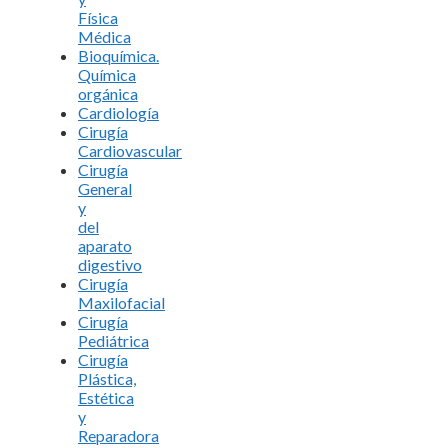
Física
Médica
Bioquímica.
Química
orgánica
Cardiología
Cirugía
Cardiovascular
Cirugía
General
y
del
aparato
digestivo
Cirugía
Maxilofacial
Cirugía
Pediátrica
Cirugía
Plástica,
Estética
y
Reparadora