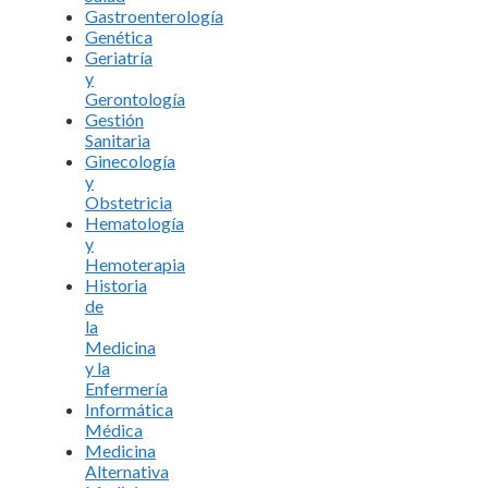
Gastroenterología
Genética
Geriatría
y
Gerontología
Gestión
Sanitaria
Ginecología
y
Obstetricia
Hematología
y
Hemoterapia
Historia
de
la
Medicina
y la
Enfermería
Informática
Médica
Medicina
Alternativa