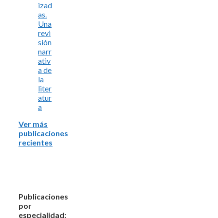
izad
as.
Una
revi
sión
narr
ativ
a de
la
liter
atur
a
Ver más
publicaciones
recientes
Publicaciones
por
especialidad: