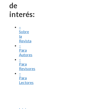
de
interés:
–
Sobre
la
Revista
–
Para
Autores
–
Para
Revisores
–
Para
Lectores