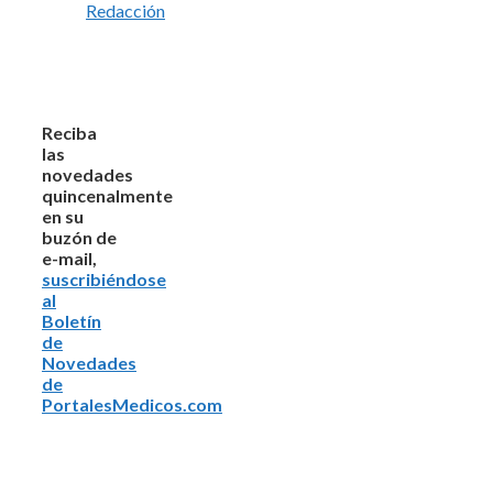
Redacción
Reciba
las
novedades
quincenalmente
en su
buzón de
e-mail,
suscribiéndose
al
Boletín
de
Novedades
de
PortalesMedicos.com