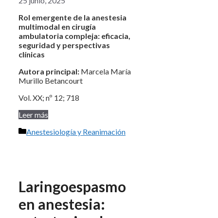
25 junio, 2025
Rol emergente de la anestesia
multimodal en cirugía
ambulatoria compleja: eficacia,
seguridad y perspectivas
clínicas
Autora principal:
Marcela María
Murillo Betancourt
Vol. XX; nº 12; 718
Leer más
Categorías
Anestesiología y Reanimación
Laringoespasmo
en anestesia: