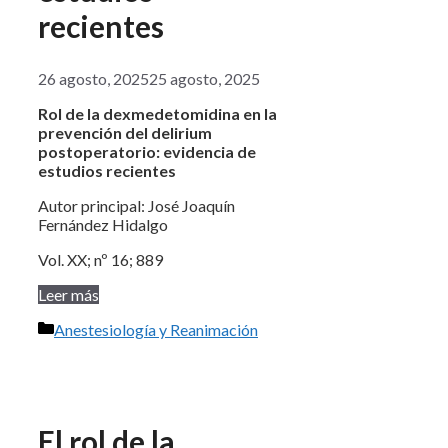
recientes
26 agosto, 2025
25 agosto, 2025
Rol de la dexmedetomidina en la
prevención del delirium
postoperatorio: evidencia de
estudios recientes
Autor principal: José Joaquín
Fernández Hidalgo
Vol. XX; nº 16; 889
Leer más
Categorías
Anestesiología y Reanimación
El rol de la