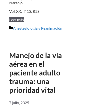
Naranjo
Vol. XX; nº 13; 813
Leer más
Categorías
Anestesiología y Reanimación
Manejo de la vía
aérea en el
paciente adulto
trauma: una
prioridad vital
7 julio, 2025