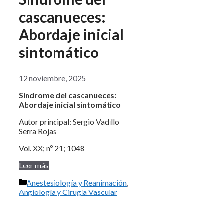
cascanueces:
Abordaje inicial
sintomático
12 noviembre, 2025
Síndrome del cascanueces:
Abordaje inicial sintomático
Autor principal: Sergio Vadillo
Serra Rojas
Vol. XX; nº 21; 1048
Leer más
Categorías
Anestesiología y Reanimación
,
Angiología y Cirugía Vascular