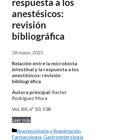
respuesta a los
anestésicos:
revisión
bibliográfica
28 mayo, 2025
Relación entre la microbiota
intestinal y la respuesta a los
anestésicos: revisión
bibliográfica
Autora principal:
Rachel
Rodríguez Mora
Vol. XX; nº 10; 538
Leer más
Categorías
Anestesiología y Reanimación
,
Farmacología
,
Gastroenterología