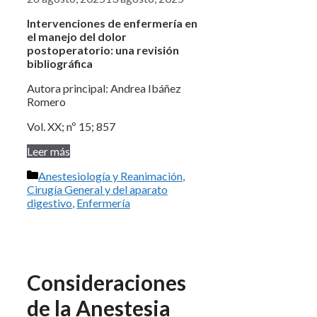
Intervenciones de enfermería en
el manejo del dolor
postoperatorio: una revisión
bibliográfica
Autora principal: Andrea Ibáñez
Romero
Vol. XX; nº 15; 857
Leer más
Categorías
Anestesiología y Reanimación
,
Cirugía General y del aparato
digestivo
,
Enfermería
Consideraciones
de la Anestesia