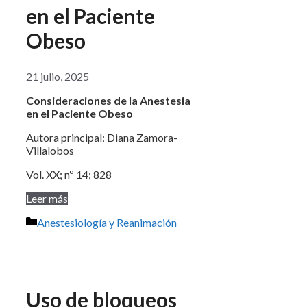
en el Paciente
Obeso
21 julio, 2025
Consideraciones de la Anestesia
en el Paciente Obeso
Autora principal: Diana Zamora-
Villalobos
Vol. XX; nº 14; 828
Leer más
Categorías
Anestesiología y Reanimación
Uso de bloqueos