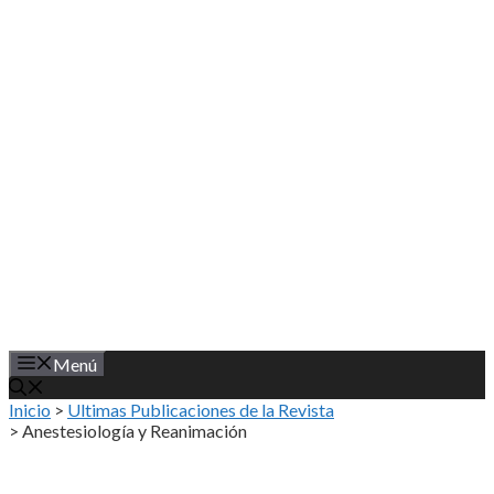
Saltar
al
contenido
Menú
Inicio
>
Ultimas Publicaciones de la Revista
>
Anestesiología y Reanimación