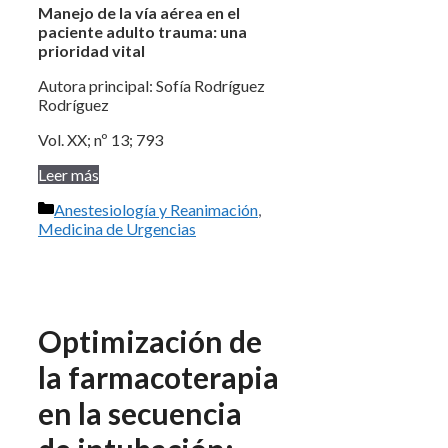
Manejo de la vía aérea en el
paciente adulto trauma: una
prioridad vital
Autora principal: Sofía Rodríguez
Rodríguez
Vol. XX; nº 13; 793
Leer más
Categorías
Anestesiología y Reanimación
,
Medicina de Urgencias
Optimización de
la farmacoterapia
en la secuencia