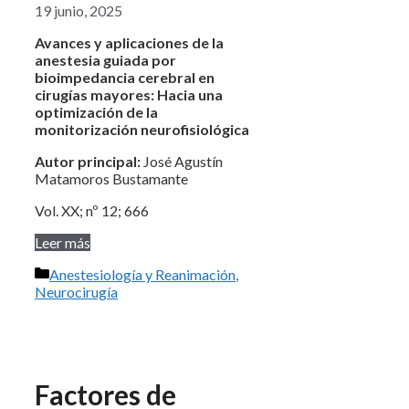
19 junio, 2025
Avances y aplicaciones de la
anestesia guiada por
bioimpedancia cerebral en
cirugías mayores: Hacia una
optimización de la
monitorización neurofisiológica
Autor principal:
José Agustín
Matamoros Bustamante
Vol. XX; nº 12; 666
Leer más
Categorías
Anestesiología y Reanimación
,
Neurocirugía
Factores de