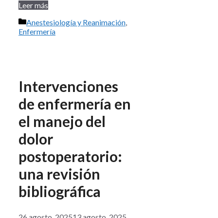
Leer más
Categorías
Anestesiología y Reanimación
,
Enfermería
Intervenciones
de enfermería en
el manejo del
dolor
postoperatorio:
una revisión
bibliográfica
26 agosto, 2025
13 agosto, 2025