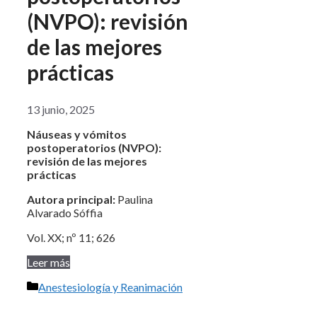
(NVPO): revisión
de las mejores
prácticas
13 junio, 2025
Náuseas y vómitos
postoperatorios (NVPO):
revisión de las mejores
prácticas
Autora principal:
Paulina
Alvarado Sóffia
Vol. XX; nº 11; 626
Leer más
Categorías
Anestesiología y Reanimación