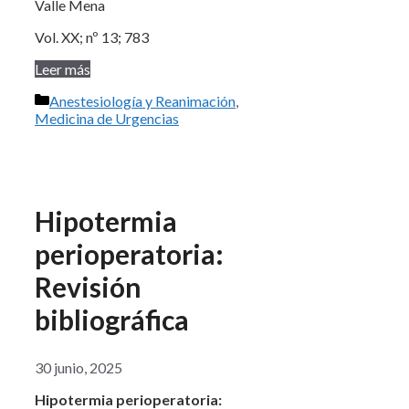
Valle Mena
Vol. XX; nº 13; 783
Leer más
Categorías
Anestesiología y Reanimación
,
Medicina de Urgencias
Hipotermia
perioperatoria:
Revisión
bibliográfica
30 junio, 2025
Hipotermia perioperatoria: