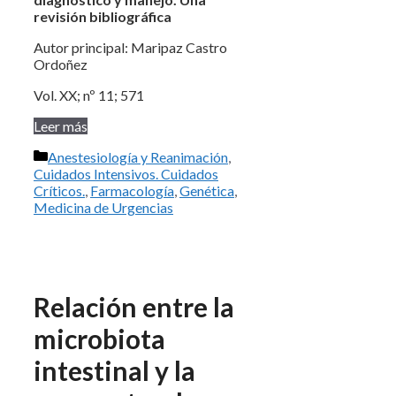
revisión bibliográfica
Autor principal: Maripaz Castro
Ordoñez
Vol. XX; nº 11; 571
Leer más
Categorías
Anestesiología y Reanimación
,
Cuidados Intensivos. Cuidados
Críticos.
,
Farmacología
,
Genética
,
Medicina de Urgencias
Relación entre la
microbiota
intestinal y la