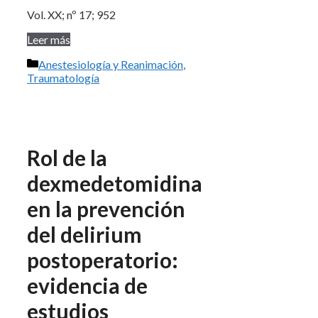
Vol. XX; nº 17; 952
Leer más
Categorías
Anestesiología y Reanimación
,
Traumatología
Rol de la
dexmedetomidina
en la prevención
del delirium
postoperatorio:
evidencia de
estudios