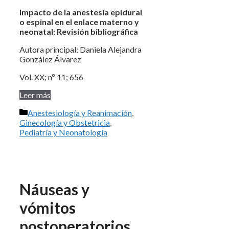
Impacto de la anestesia epidural
o espinal en el enlace materno y
neonatal: Revisión bibliográfica
Autora principal: Daniela Alejandra
González Álvarez
Vol. XX; nº 11; 656
Leer más
Categorías
Anestesiología y Reanimación
,
Ginecología y Obstetricia
,
Pediatría y Neonatología
Náuseas y
vómitos
postoperatorios