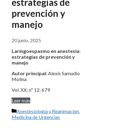
estrategias de
prevención y
manejo
20 junio, 2025
Laringoespasmo en anestesia:
estrategias de prevención y
manejo
Autor principal:
Alexis Samudio
Molina
Vol. XX; nº 12; 679
Leer más
Categorías
Anestesiología y Reanimación
,
Medicina de Urgencias