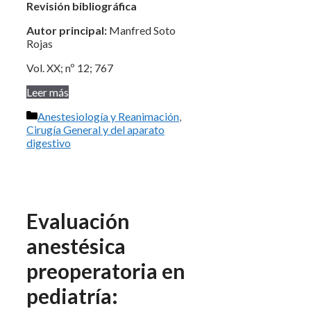
Revisión bibliográfica
Autor principal:
Manfred Soto
Rojas
Vol. XX; nº 12; 767
Leer más
Categorías
Anestesiología y Reanimación
,
Cirugía General y del aparato
digestivo
Evaluación
anestésica
preoperatoria en
pediatría: