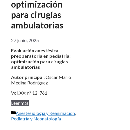
optimización
para cirugías
ambulatorias
27 junio, 2025
Evaluación anestésica
preoperatoria en pediatría:
optimización para cirugías
ambulatorias
Autor principal:
Oscar Mario
Medina Rodríguez
Vol. XX; nº 12; 761
Leer más
Categorías
Anestesiología y Reanimación
,
Pediatría y Neonatología