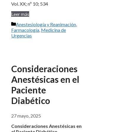
Vol. XX; nº 10; 534
Leer más
Categorías
Anestesiología y Reanimación
,
Farmacología
,
Medicina de
Urgencias
Consideraciones
Anestésicas en el
Paciente
Diabético
27 mayo, 2025
Consideraciones Anestésicas en
el Paciente Diabético