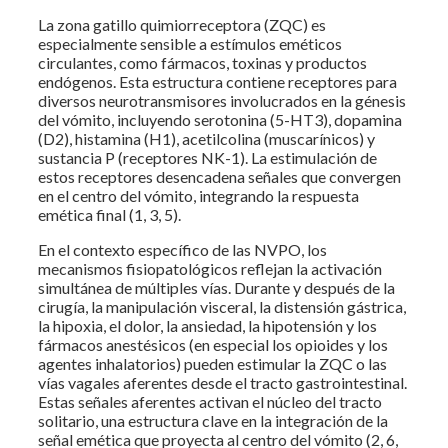
La zona gatillo quimiorreceptora (ZQC) es
especialmente sensible a estímulos eméticos
circulantes, como fármacos, toxinas y productos
endógenos. Esta estructura contiene receptores para
diversos neurotransmisores involucrados en la génesis
del vómito, incluyendo serotonina (5-HT3), dopamina
(D2), histamina (H1), acetilcolina (muscarínicos) y
sustancia P (receptores NK-1). La estimulación de
estos receptores desencadena señales que convergen
en el centro del vómito, integrando la respuesta
emética final (1, 3, 5).
En el contexto específico de las NVPO, los
mecanismos fisiopatológicos reflejan la activación
simultánea de múltiples vías. Durante y después de la
cirugía, la manipulación visceral, la distensión gástrica,
la hipoxia, el dolor, la ansiedad, la hipotensión y los
fármacos anestésicos (en especial los opioides y los
agentes inhalatorios) pueden estimular la ZQC o las
vías vagales aferentes desde el tracto gastrointestinal.
Estas señales aferentes activan el núcleo del tracto
solitario, una estructura clave en la integración de la
señal emética que proyecta al centro del vómito (2, 6,