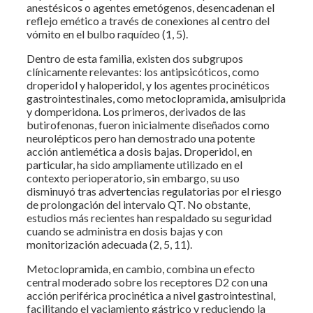
anestésicos o agentes emetógenos, desencadenan el
reflejo emético a través de conexiones al centro del
vómito en el bulbo raquídeo (1, 5).
Dentro de esta familia, existen dos subgrupos
clínicamente relevantes: los antipsicóticos, como
droperidol y haloperidol, y los agentes procinéticos
gastrointestinales, como metoclopramida, amisulprida
y domperidona. Los primeros, derivados de las
butirofenonas, fueron inicialmente diseñados como
neurolépticos pero han demostrado una potente
acción antiemética a dosis bajas. Droperidol, en
particular, ha sido ampliamente utilizado en el
contexto perioperatorio, sin embargo, su uso
disminuyó tras advertencias regulatorias por el riesgo
de prolongación del intervalo QT. No obstante,
estudios más recientes han respaldado su seguridad
cuando se administra en dosis bajas y con
monitorización adecuada (2, 5, 11).
Metoclopramida, en cambio, combina un efecto
central moderado sobre los receptores D2 con una
acción periférica procinética a nivel gastrointestinal,
facilitando el vaciamiento gástrico y reduciendo la