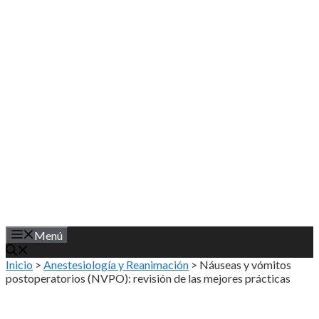
Saltar
al
contenido
Menú
Inicio
>
Anestesiología y Reanimación
>
Náuseas y vómitos
postoperatorios (NVPO): revisión de las mejores prácticas