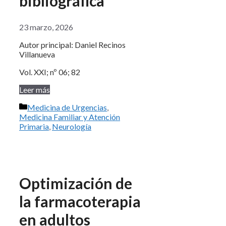
bibliográfica
23 marzo, 2026
Autor principal: Daniel Recinos
Villanueva
Vol. XXI; nº 06; 82
Leer más
Categorías
Medicina de Urgencias
,
Medicina Familiar y Atención
Primaria
,
Neurología
Optimización de
la farmacoterapia
en adultos