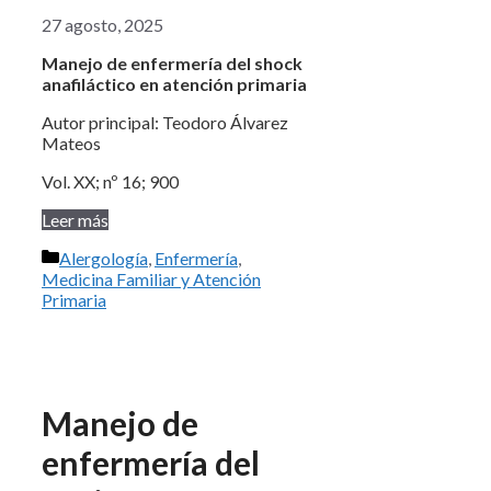
27 agosto, 2025
Manejo de enfermería del shock
anafiláctico en atención primaria
Autor principal: Teodoro Álvarez
Mateos
Vol. XX; nº 16; 900
Leer más
Categorías
Alergología
,
Enfermería
,
Medicina Familiar y Atención
Primaria
Manejo de
enfermería del