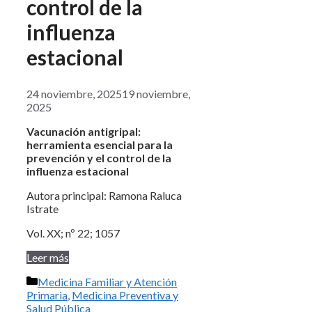
control de la
influenza
estacional
24 noviembre, 2025
19 noviembre,
2025
Vacunación antigripal:
herramienta esencial para la
prevención y el control de la
influenza estacional
Autora principal: Ramona Raluca
Istrate
Vol. XX; nº 22; 1057
Leer más
Categorías
Medicina Familiar y Atención
Primaria
,
Medicina Preventiva y
Salud Pública