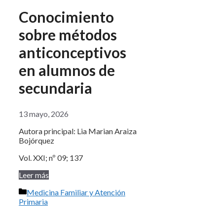
Conocimiento
sobre métodos
anticonceptivos
en alumnos de
secundaria
13 mayo, 2026
Autora principal: Lia Marian Araiza
Bojórquez
Vol. XXI; nº 09; 137
Leer más
Categorías
Medicina Familiar y Atención
Primaria