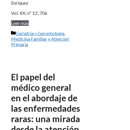
Enríquez
Vol. XX; nº 12; 706
Leer más
Categorías
Geriatría y Gerontología
,
Medicina Familiar y Atención
Primaria
El papel del
médico general
en el abordaje de
las enfermedades
raras: una mirada
desde la atención