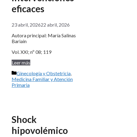
eficaces
23 abril, 2026
22 abril, 2026
Autora principal: María Salinas
Bariain
Vol. XXI; nº 08; 119
Leer más
Categorías
Ginecología y Obstetricia
,
Medicina Familiar y Atención
Primaria
Shock
hipovolémico