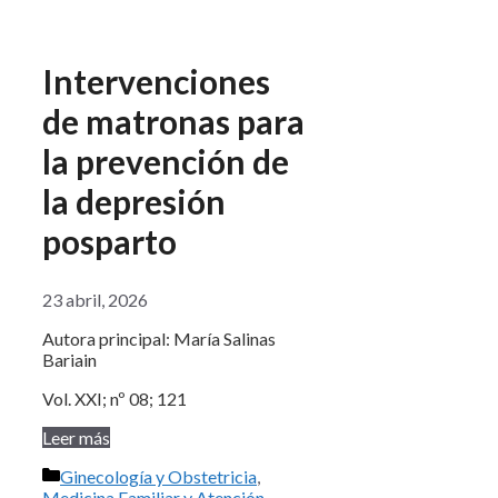
Intervenciones
de matronas para
la prevención de
la depresión
posparto
23 abril, 2026
Autora principal: María Salinas
Bariain
Vol. XXI; nº 08; 121
Leer más
Categorías
Ginecología y Obstetricia
,
Medicina Familiar y Atención