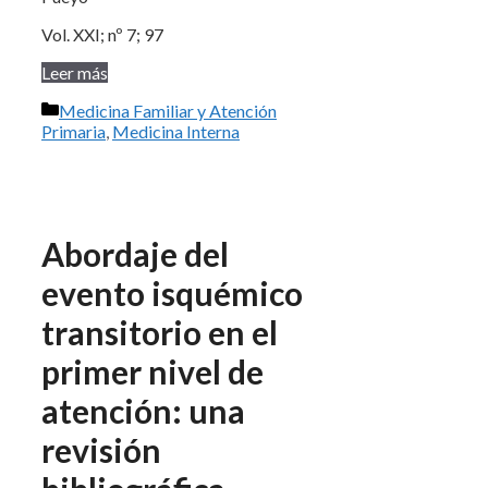
Vol. XXI; nº 7; 97
Leer más
Categorías
Medicina Familiar y Atención
Primaria
,
Medicina Interna
Abordaje del
evento isquémico
transitorio en el
primer nivel de
atención: una
revisión