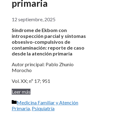
primaria
12 septiembre, 2025
Síndrome de Ekbom con
introspección parcial y síntomas
obsesivo-compulsivos de
contaminación: reporte de caso
desde la atención primaria
Autor principal: Pablo Zhunio
Morocho
Vol. XX; nº 17; 951
Leer más
Categorías
Medicina Familiar y Atención
Primaria
,
Psiquiatría