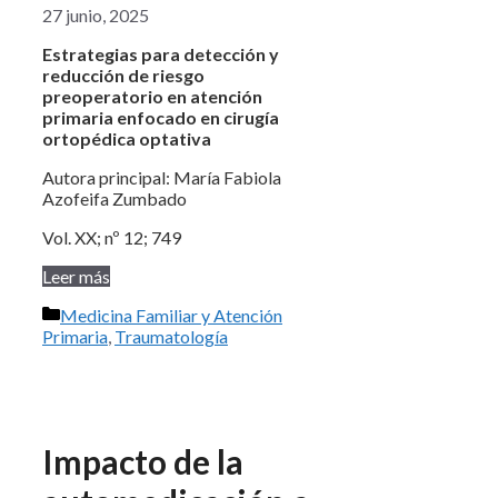
27 junio, 2025
Estrategias para detección y
reducción de riesgo
preoperatorio en atención
primaria enfocado en cirugía
ortopédica optativa
Autora principal: María Fabiola
Azofeifa Zumbado
Vol. XX; nº 12; 749
Leer más
Categorías
Medicina Familiar y Atención
Primaria
,
Traumatología
Impacto de la