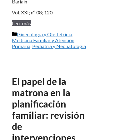
Bariain
Vol. XXI; nº 08; 120
Leer más
Categorías
Ginecología y Obstetricia
,
Medicina Familiar y Atención
Primaria
,
Pediatría y Neonatología
El papel de la
matrona en la
planificación
familiar: revisión
de
intervenciones