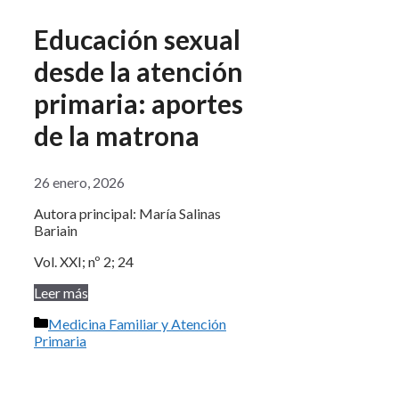
Educación sexual
desde la atención
primaria: aportes
de la matrona
26 enero, 2026
Autora principal: María Salinas
Bariain
Vol. XXI; nº 2; 24
Leer más
Categorías
Medicina Familiar y Atención
Primaria