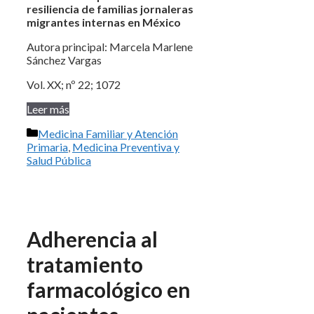
resiliencia de familias jornaleras
migrantes internas en México
Autora principal: Marcela Marlene
Sánchez Vargas
Vol. XX; nº 22; 1072
Leer más
Categorías
Medicina Familiar y Atención
Primaria
,
Medicina Preventiva y
Salud Pública
Adherencia al
tratamiento
farmacológico en