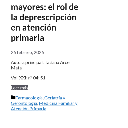
mayores: el rol de
la deprescripción
en atención
primaria
26 febrero, 2026
Autora principal: Tatiana Arce
Mata
Vol. XXI; nº 04; 51
Leer más
Categorías
Farmacología
,
Geriatría y
Gerontología
,
Medicina Familiar y
Atención Primaria