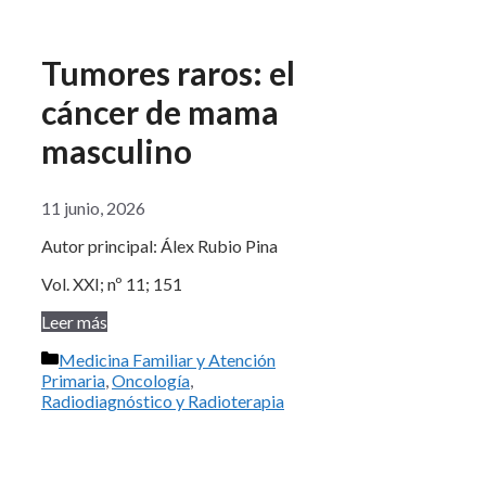
Tumores raros: el
cáncer de mama
masculino
11 junio, 2026
Autor principal: Álex Rubio Pina
Vol. XXI; nº 11; 151
Leer más
Categorías
Medicina Familiar y Atención
Primaria
,
Oncología
,
Radiodiagnóstico y Radioterapia