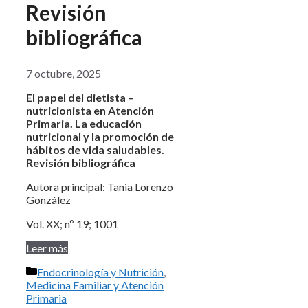
Revisión
bibliográfica
7 octubre, 2025
El papel del dietista –
nutricionista en Atención
Primaria. La educación
nutricional y la promoción de
hábitos de vida saludables.
Revisión bibliográfica
Autora principal: Tania Lorenzo
González
Vol. XX; nº 19; 1001
Leer más
Categorías
Endocrinología y Nutrición
,
Medicina Familiar y Atención
Primaria