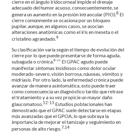
cierre en el ángulo iridocorneal impide el drenaje
adecuado del humor acuoso, consecuentemente, se
8
genera un aumento en la presión intraocular (PIO).
El
cierre comúnmente se ocasiona por un bloqueo
pupilar, aunque, en algunos casos, se asocian
alteraciones anatómicas como el iris en meseta o el
9
cristalino agrandado.
Su clasificación varía según el tiempo de evolución del
cierre por lo que puede presentarse de forma aguda,
subaguda o crónica.⁰⁻¹¹ El GPAC agudo puede
manifestar síntomas insidiosos como dolor ocular
moderado-severo, visión borrosa, náuseas, vómitos y
midriasis. Por otro lado, la enfermedad crónica puede
avanzar de manera asintomática, esto puede traer
como consecuencia un diagnóstico tardío que retrase
el tratamiento y a su vez propicie un mayor daño
12-13
glaucomatoso.
Estudios poblacionales han
demostrado que el GPAC suele detectarse en etapas
más avanzadas que el GPOA, lo que subraya la
importancia de mejorar el tamizaje y seguimiento en
7,14
personas de alto riesgo.