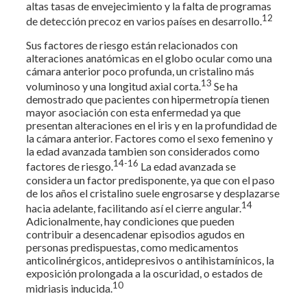
altas tasas de envejecimiento y la falta de programas
12
de detección precoz en varios países en desarrollo.
Sus factores de riesgo están relacionados con
alteraciones anatómicas en el globo ocular como una
cámara anterior poco profunda, un cristalino más
13
voluminoso y una longitud axial corta.
Se ha
demostrado que pacientes con hipermetropía tienen
mayor asociación con esta enfermedad ya que
presentan alteraciones en el iris y en la profundidad de
la cámara anterior. Factores como el sexo femenino y
la edad avanzada tambien son considerados como
14-16
factores de riesgo.
La edad avanzada se
considera un factor predisponente, ya que con el paso
de los años el cristalino suele engrosarse y desplazarse
14
hacia adelante, facilitando así el cierre angular.
Adicionalmente, hay condiciones que pueden
contribuir a desencadenar episodios agudos en
personas predispuestas, como medicamentos
anticolinérgicos, antidepresivos o antihistamínicos, la
exposición prolongada a la oscuridad, o estados de
10
midriasis inducida.