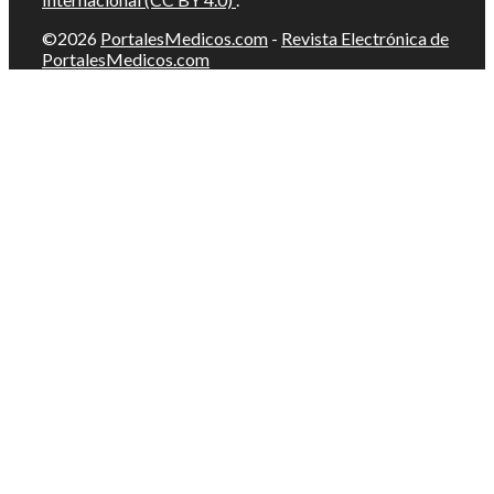
©2026
PortalesMedicos.com
-
Revista Electrónica de
PortalesMedicos.com