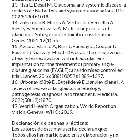
13. Hsu E, Desai M. Glaucoma and systemic disease: a
review of risk factors and systemic associations. Life.
2023;13(4):1018.
14. Zukerman R, Harris A, Verticchio Vercellin A,
Siesky B, Smedowski A. Molecular genetics of
glaucoma: Subtype and ethnicity considerations.
Genes. 2021;12(1):55.
15. Azuara-Blanco A, Burr J, Ramsay C, Cooper D,
Foster PJ, Garway-Heath DF, et al. The effectiveness
of early lens extraction with intraocular lens
implantation for the treatment of primary angle-
closure glaucoma (EAGLE): a randomised controlled
trial. Lancet. 2016;388(10052):1389–1397.
16. Urbonavičiūtė D, Buteikienė D, Janulevičienė I. A
review of neovascular glaucoma: etiology,
pathogenesis, diagnosis, and treatment. Medicina.
2022;58(12):1870.
17. World Health Organization. World Report on
Vision. Geneva: WHO; 2019.
Declaración de buenas prácticas:
Los autores de este manuscrito declaran que:
Todos ellos han participado en su elaboración y no