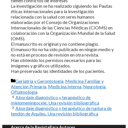
tienen conflictos de intereses
La investigación se ha realizado siguiendo las Pautas
éticas internacionales para la investigación
relacionada con la salud con seres humanos
elaboradas por el Consejo de Organizaciones
Internacionales de las Ciencias Médicas (CIOMS) en
colaboración con la Organización Mundial de la Salud
(OMS).
El manuscrito es original y no contiene plagio.
El manuscrito no ha sido publicado en ningún medio y
no está en proceso de revisión en otra revista.
Han obtenido los permisos necesarios para las
imágenes y gráficos utilizados.
Han preservado las identidades de los pacientes.
Categorías
Geriatría y Gerontología
,
Medicina Familiar y
Atención Primaria
,
Medicina Interna
,
Neurología
,
Oftalmología
Abordaje diagnóstico y terapéutico de
mielomeningocele. Una revisión bibliográfica
Abordaje diagnóstico y terapéutico de ruptura de
tendón de Aquiles. Una revisión bibliográfica
Acerca de la Revista
Para Autores