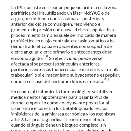
La IPL consiste en crear un pequeño orificio en la zona
periférica del iris, utilizando un láser Nd:YAG o de
argón, permitiendo que las cámaras posterior y
anterior del ojo se comuniquen, resolviendo el
gradiente de presión que causa el cierre angular. Este
procedimiento también suele ser indicado de manera
profiláctica en el ojo contralateral asintomático y ha
demostrado eficacia en pacientes con sospecha de
cierre angular, cierre primario o antecedentes de un
1,9
episodio agudo.
Su efectividad puede verse
afectada si se presentan sinequias anteriores
periféricas extensas (adherencias entre el iris y la malla
trabecular) o si el mecanismo subyacente no es pupilar,
5,6
como en el caso del síndrome de iris en meseta.
En cuanto al tratamiento farmacológico, se utilizan
medicamentos hipotensores para bajar la PIO de
forma temporal o como coadyuvante posterior al
láser. Entre ellos están los betabloqueadores, los
inhibidores de la anhidrasa carbónica y los agonistas
alfa-2. Las prostaglandinas tienen menor efecto
cuando el ángulo tiene un bloqueo completo, sin
embargo, pueden ser efectivos si hay algún nivel de