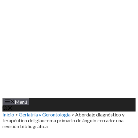
Saltar
al
contenido
Menú
Inicio
>
Geriatría y Gerontología
>
Abordaje diagnóstico y
terapéutico del glaucoma primario de ángulo cerrado: una
revisión bibliográfica