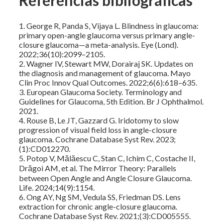
1. George R, Panda S, Vijaya L. Blindness in glaucoma:
primary open-angle glaucoma versus primary angle-
closure glaucoma—a meta-analysis. Eye (Lond).
2022;36(10):2099–2105.
2. Wagner IV, Stewart MW, Dorairaj SK. Updates on
the diagnosis and management of glaucoma. Mayo
Clin Proc Innov Qual Outcomes. 2022;6(6):618–635.
3. European Glaucoma Society. Terminology and
Guidelines for Glaucoma, 5th Edition. Br J Ophthalmol.
2021.
4. Rouse B, Le JT, Gazzard G. Iridotomy to slow
progression of visual field loss in angle-closure
glaucoma. Cochrane Database Syst Rev. 2023;
(1):CD012270.
5. Potop V, Mălăescu C, Stan C, Ichim C, Costache II,
Drăgoi AM, et al. The Mirror Theory: Parallels
between Open Angle and Angle Closure Glaucoma.
Life. 2024;14(9):1154.
6. Ong AY, Ng SM, Vedula SS, Friedman DS. Lens
extraction for chronic angle-closure glaucoma.
Cochrane Database Syst Rev. 2021;(3):CD005555.