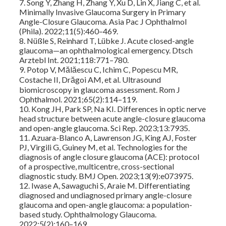
7. Song Y, Zhang H, Zhang Y, Xu D, Lin X, Jiang C, et al.
Minimally Invasive Glaucoma Surgery in Primary
Angle-Closure Glaucoma. Asia Pac J Ophthalmol
(Phila). 2022;11(5):460–469.
8. Nüßle S, Reinhard T, Lübke J. Acute closed-angle
glaucoma—an ophthalmological emergency. Dtsch
Arztebl Int. 2021;118:771–780.
9. Potop V, Mălăescu C, Ichim C, Popescu MR,
Costache II, Drăgoi AM, et al. Ultrasound
biomicroscopy in glaucoma assessment. Rom J
Ophthalmol. 2021;65(2):114–119.
10. Kong JH, Park SP, Na KI. Differences in optic nerve
head structure between acute angle-closure glaucoma
and open-angle glaucoma. Sci Rep. 2023;13:7935.
11. Azuara-Blanco A, Lawrenson JG, King AJ, Foster
PJ, Virgili G, Guiney M, et al. Technologies for the
diagnosis of angle closure glaucoma (ACE): protocol
of a prospective, multicentre, cross-sectional
diagnostic study. BMJ Open. 2023;13(9):e073975.
12. Iwase A, Sawaguchi S, Araie M. Differentiating
diagnosed and undiagnosed primary angle-closure
glaucoma and open-angle glaucoma: a population-
based study. Ophthalmology Glaucoma.
2022;5(2):160–169.