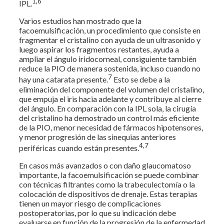
1,6
IPL.
Varios estudios han mostrado que la
facoemulsificación, un procedimiento que consiste en
fragmentar el cristalino con ayuda de un ultrasonido y
luego aspirar los fragmentos restantes, ayuda a
ampliar el ángulo iridocorneal, consiguiente también
reduce la PIO de manera sostenida, incluso cuando no
7
hay una catarata presente.
Esto se debe a la
eliminación del componente del volumen del cristalino,
que empuja el iris hacia adelante y contribuye al cierre
del ángulo. En comparación con la IPL sola, la cirugía
del cristalino ha demostrado un control más eficiente
de la PIO, menor necesidad de fármacos hipotensores,
y menor progresión de las sinequias anteriores
4,7
periféricas cuando están presentes.
En casos más avanzados o con daño glaucomatoso
importante, la facoemulsificación se puede combinar
con técnicas filtrantes como la trabeculectomía o la
colocación de dispositivos de drenaje. Estas terapias
tienen un mayor riesgo de complicaciones
postoperatorias, por lo que su indicación debe
evaluarse en función de la progresión de la enfermedad