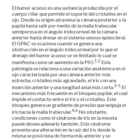
El humor acuoso es una sustancia producida por el
cuerpo ciliar que permite el soporte del cristalino en el
ojo. Desde su origen atraviesa la cámara posterior y la
pupila hasta salir por medio de la malla trabecular
semiporosa en el ángulo iridocorneal de la cámara
anterior hasta drenar en el sistema venoso epiescleral.
El GPAC se ocasiona cuando se genera una
obstrucción en el ángulo iridocorneal por lo que el
drenaje del humor acuoso se ve limitado lo cual se
1,2
manifiesta como un aumento en la PIO.
Esta
patología se relaciona a una variación anatómica en el
ojo caracterizada por una cámara anterior más
estrecha, cristalino más agrandado, el iris con una
3-5
inserción anterior y una longitud axial más corta.
El
mecanismo más frecuente es el bloqueo pupilar, el cual
impide el contacto entre el iris y el cristalino. Este
bloqueo genera un gradiente de presión que empuja el
4,6
iris hacia la malla trabecular.
No obstante,
condiciones como el síndrome de iris en la meseta
puede desencadenarlo también. Este síndrome
presenta una alteración en la raíz del iris donde la
misma se posiciona de forma más anterior y se