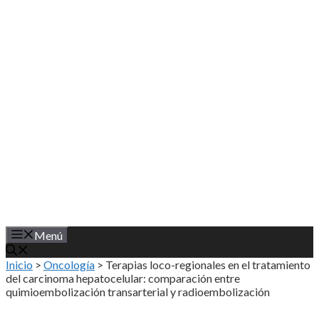
Saltar
al
contenido
Menú
Inicio
>
Oncología
>
Terapias loco-regionales en el tratamiento
del carcinoma hepatocelular: comparación entre
quimioembolización transarterial y radioembolización