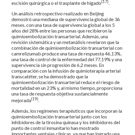
(17)
escisión quirúrgica o el trasplante de hígado
.
Un análisis retrospectivo realizado en Beijing
demostró una mediana de supervivencia global de 36
meses, con una tasa de supervivencia global a los 5
años del 28% entre las personas que recibieron la
quimioembolización transarterial. Además, una
revisión sistemática y un metanálisis revelaron que la
combinación de quimioembolización transarterial con
camrelizumab produce una tasa de respuesta 46,13%,
una tasa de control de la enfermedad del 77,19% y una
supervivencia sin progresión de 6,2 meses. En
comparación con la infusión de quimioterapia arterial
transcatéter, se ha demostrado que la
quimioembolización transarterial reduce el riesgo de
mortalidad en un 23% y, al mismo tiempo, proporciona
una tasa de respuesta objetiva sustancialmente
(19)
mejorada
.
Además, los regímenes terapéuticos que incorporan la
quimioembolización transarterial junto con los
inhibidores de la tirosina quinasa y los inhibidores del
punto de control inmunitario han mostrado
importantes ventajas clínicas, ya que han logrado una