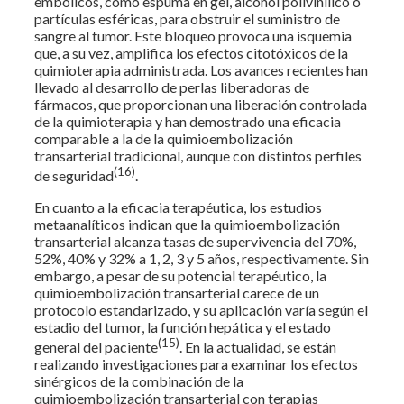
embólicos, como espuma en gel, alcohol polivinílico o
partículas esféricas, para obstruir el suministro de
sangre al tumor. Este bloqueo provoca una isquemia
que, a su vez, amplifica los efectos citotóxicos de la
quimioterapia administrada. Los avances recientes han
llevado al desarrollo de perlas liberadoras de
fármacos, que proporcionan una liberación controlada
de la quimioterapia y han demostrado una eficacia
comparable a la de la quimioembolización
transarterial tradicional, aunque con distintos perfiles
(16)
de seguridad
.
En cuanto a la eficacia terapéutica, los estudios
metaanalíticos indican que la quimioembolización
transarterial alcanza tasas de supervivencia del 70%,
52%, 40% y 32% a 1, 2, 3 y 5 años, respectivamente. Sin
embargo, a pesar de su potencial terapéutico, la
quimioembolización transarterial carece de un
protocolo estandarizado, y su aplicación varía según el
estadio del tumor, la función hepática y el estado
(15)
general del paciente
. En la actualidad, se están
realizando investigaciones para examinar los efectos
sinérgicos de la combinación de la
quimioembolización transarterial con terapias