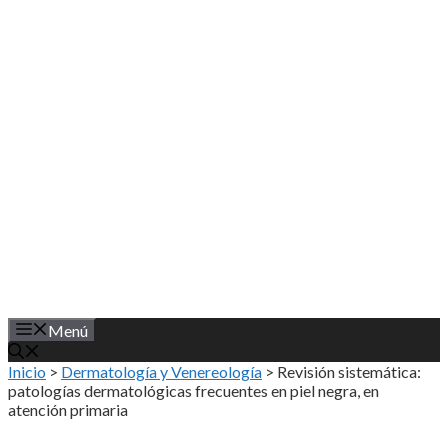
Saltar
al
contenido
Menú
Inicio
>
Dermatología y Venereología
>
Revisión sistemática:
patologías dermatológicas frecuentes en piel negra, en
atención primaria