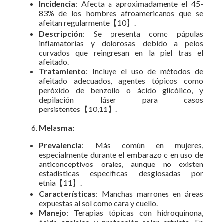
Incidencia
: Afecta a aproximadamente el 45-
83% de los hombres afroamericanos que se
afeitan regularmente【10】.
Descripción
: Se presenta como pápulas
inflamatorias y dolorosas debido a pelos
curvados que reingresan en la piel tras el
afeitado.
Tratamiento
: Incluye el uso de métodos de
afeitado adecuados, agentes tópicos como
peróxido de benzoilo o ácido glicólico, y
depilación láser para casos
persistentes【10,11】.
Melasma:
Prevalencia
: Más común en mujeres,
especialmente durante el embarazo o en uso de
anticonceptivos orales, aunque no existen
estadísticas específicas desglosadas por
etnia【11】.
Características
: Manchas marrones en áreas
expuestas al sol como cara y cuello.
Manejo
: Terapias tópicas con hidroquinona,
ácido azelaico y protección solar estricta. En