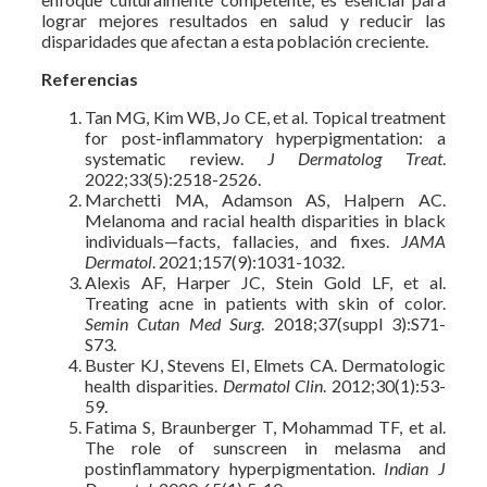
lograr mejores resultados en salud y reducir las
disparidades que afectan a esta población creciente.
Referencias
Tan MG, Kim WB, Jo CE, et al. Topical treatment
for post-inflammatory hyperpigmentation: a
systematic review.
J Dermatolog Treat
.
2022;33(5):2518-2526.
Marchetti MA, Adamson AS, Halpern AC.
Melanoma and racial health disparities in black
individuals—facts, fallacies, and fixes.
JAMA
Dermatol
. 2021;157(9):1031-1032.
Alexis AF, Harper JC, Stein Gold LF, et al.
Treating acne in patients with skin of color.
Semin Cutan Med Surg
. 2018;37(suppl 3):S71-
S73.
Buster KJ, Stevens EI, Elmets CA. Dermatologic
health disparities.
Dermatol Clin
. 2012;30(1):53-
59.
Fatima S, Braunberger T, Mohammad TF, et al.
The role of sunscreen in melasma and
postinflammatory hyperpigmentation.
Indian J