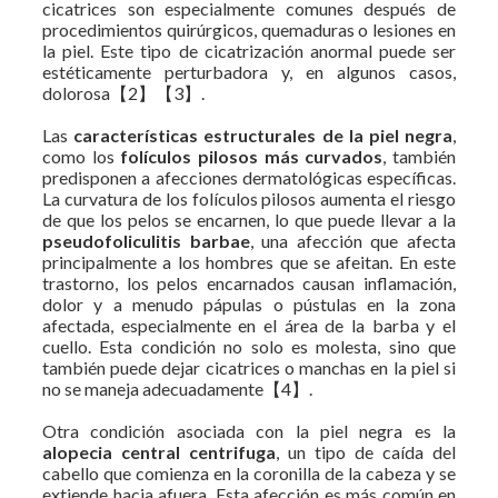
cicatrices son especialmente comunes después de
procedimientos quirúrgicos, quemaduras o lesiones en
la piel. Este tipo de cicatrización anormal puede ser
estéticamente perturbadora y, en algunos casos,
dolorosa【2】【3】.
Las
características estructurales de la piel negra
,
como los
folículos pilosos más curvados
, también
predisponen a afecciones dermatológicas específicas.
La curvatura de los folículos pilosos aumenta el riesgo
de que los pelos se encarnen, lo que puede llevar a la
pseudofoliculitis barbae
, una afección que afecta
principalmente a los hombres que se afeitan. En este
trastorno, los pelos encarnados causan inflamación,
dolor y a menudo pápulas o pústulas en la zona
afectada, especialmente en el área de la barba y el
cuello. Esta condición no solo es molesta, sino que
también puede dejar cicatrices o manchas en la piel si
no se maneja adecuadamente【4】.
Otra condición asociada con la piel negra es la
alopecia central centrifuga
, un tipo de caída del
cabello que comienza en la coronilla de la cabeza y se
extiende hacia afuera. Esta afección es más común en