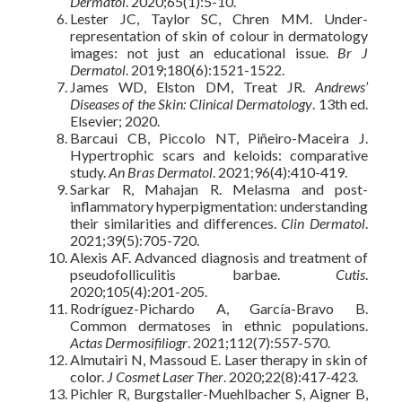
Dermatol
. 2020;65(1):5-10.
Lester JC, Taylor SC, Chren MM. Under-
representation of skin of colour in dermatology
images: not just an educational issue.
Br J
Dermatol
. 2019;180(6):1521-1522.
James WD, Elston DM, Treat JR.
Andrews’
Diseases of the Skin: Clinical Dermatology
. 13th ed.
Elsevier; 2020.
Barcaui CB, Piccolo NT, Piñeiro-Maceira J.
Hypertrophic scars and keloids: comparative
study.
An Bras Dermatol
. 2021;96(4):410-419.
Sarkar R, Mahajan R. Melasma and post-
inflammatory hyperpigmentation: understanding
their similarities and differences.
Clin Dermatol
.
2021;39(5):705-720.
Alexis AF. Advanced diagnosis and treatment of
pseudofolliculitis barbae.
Cutis
.
2020;105(4):201-205.
Rodríguez-Pichardo A, García-Bravo B.
Common dermatoses in ethnic populations.
Actas Dermosifiliogr
. 2021;112(7):557-570.
Almutairi N, Massoud E. Laser therapy in skin of
color.
J Cosmet Laser Ther
. 2020;22(8):417-423.
Pichler R, Burgstaller-Muehlbacher S, Aigner B,