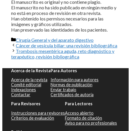
El manuscrito es original y no contiene plagio.
El manuscrito no ha sido publicado en ningún medio y
no está en proceso de revisión en otra revista.
Han obtenido los permisos necesarios para las
imágenes y gráficos utilizados.
Han preservado las identidades de los pacientes.
Categorías
Cirugía General y del aparato digestivo
Cáncer de vesícula biliar: una revisión bibliográfica
Trombosis mesentérica aguda, reto diagnóstico y
terapéutico, revisión bibliográfica
Acerca de la Revista
Para Autores
Acerca de la revista
Información para autores
Comité editorial
Normas de publicación
Indexaciones
Enviar trabajo
Contactar
Certificados de autoría
Para Revisores
Para Lectores
Instrucciones para revisores
Acceso abierto
Criterios de evaluación
Formato de citación
Aviso para no profesionales