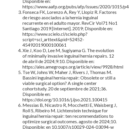
Disponible en:
https://www.aafp.org/pubs/afp/issues/2020/1015/p4
Fonseca FK, Lorenzo A, Rey Y, Llopiz R. Factores
de riesgo asociados a la hernia inguinal
recurrente en el adulto mayor. RevCir Vol71 No1
Santiago 2019 [Internet]. 2019; Disponible en:
https://www.scielo.cl/scielo.php?
script=sci_arttext&pid=S2452-
45492019000100061
Xie J, Koo D, Lee M, Sugiyama G. The evolution
of minimally invasive inguinal hernia repairs. 12
de abril de 2024;9:10. Disponible en:
https://ales.amegroups.org/article/view/9928/html
Tse W, Johns W, Maher J, Rivers J, Thomas M.
Bassini inguinal hernia repair: Obsolete or still a
viable surgical option? A single center
cohortstudy. 20 de septiembre de 2021;36.
Disponible en:
https://doi.org/10.1016/j.ijso.2021.100415
Messias B, Nicastro R, Mocchetti E, Waisberg J,
Roll S, Ribeiro M. Lichtenstein technique for
inguinal hernia repair: ten recommendations to
optimize surgical outcomes. agosto de 2024;10.
Disponible: en 10.1007/s10029-024-03094-w