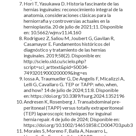
Hori T, Yasukawa D. Historia fascinante de las
hernias inguinales: reconocimiento integral de la
anatomía, consideraciones clásicas para la
herniorrafia y controversias actuales en la
hernioplastia. 20 de julio de 2021;11. Disponible
en: 10.5662/wjm.v11.i4.160
Rodriguez Z, Saliou M, Joubert G, Gavilan R,
Casamayor E. Fundamentos históricos del
diagnóstico y tratamiento de las hernias
inguinales. 2019;58(2). Disponible en:
http://scielo.sld.cu/scielo.php?
script=sci_arttext&pid=S0034-
74932019000200009&lng=es
Iossa A, Traumueller G, De Angelis F, Micalizzi A,
Lelli G, Cavallaro G. TEP or TAPP: who, when,
and how? 14 de julio de 2024;11:8. Disponible
en: https://doi.org/10.3389/fsurg.2024.1352196
Andresen K, Rosenberg J. Transabdominal pre‐
peritoneal (TAPP) versus totally extraperitoneal
(TEP) laparoscopic techniques for inguinal
hernia repair. 4 de julio de 2024; Disponible en:
https://doi.org/10.1002/14651858.CD004703.pub3
Morales S, Moreno F, Balla A, Navarro L,