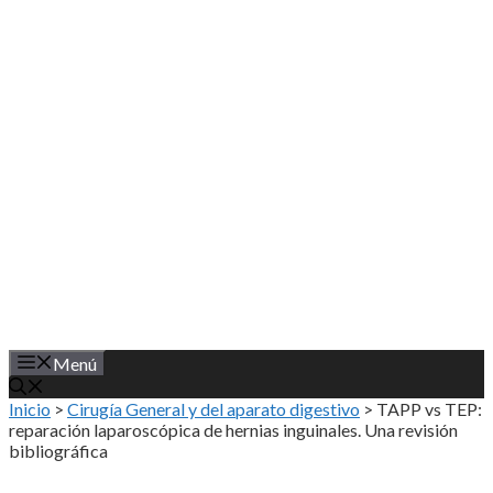
Saltar
al
contenido
Menú
Inicio
>
Cirugía General y del aparato digestivo
>
TAPP vs TEP:
reparación laparoscópica de hernias inguinales. Una revisión
bibliográfica