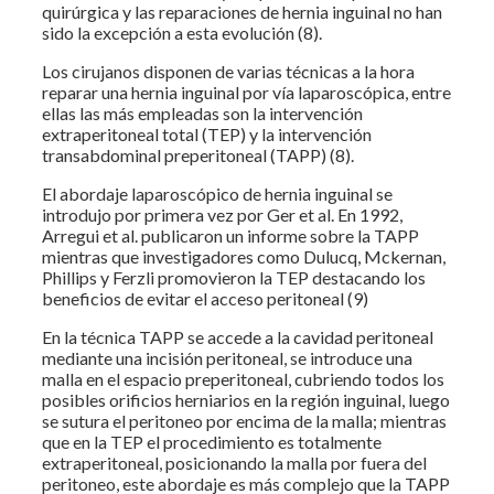
quirúrgica y las reparaciones de hernia inguinal no han
sido la excepción a esta evolución (8).
Los cirujanos disponen de varias técnicas a la hora
reparar una hernia inguinal por vía laparoscópica, entre
ellas las más empleadas son la intervención
extraperitoneal total (TEP) y la intervención
transabdominal preperitoneal (TAPP) (8).
El abordaje laparoscópico de hernia inguinal se
introdujo por primera vez por Ger et al. En 1992,
Arregui et al. publicaron un informe sobre la TAPP
mientras que investigadores como Dulucq, Mckernan,
Phillips y Ferzli promovieron la TEP destacando los
beneficios de evitar el acceso peritoneal (9)
En la técnica TAPP se accede a la cavidad peritoneal
mediante una incisión peritoneal, se introduce una
malla en el espacio preperitoneal, cubriendo todos los
posibles orificios herniarios en la región inguinal, luego
se sutura el peritoneo por encima de la malla; mientras
que en la TEP el procedimiento es totalmente
extraperitoneal, posicionando la malla por fuera del
peritoneo, este abordaje es más complejo que la TAPP