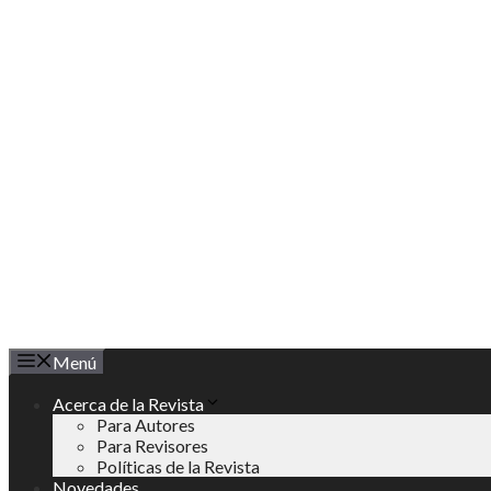
Saltar
al
contenido
Menú
Acerca de la Revista
Para Autores
Para Revisores
Políticas de la Revista
Novedades