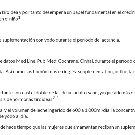
 tiroidea y por tanto desempeña un papel fundamental en el crecimie
1
n el niño
de suplementación con yodo durante el período de lactancia.
s de datos Med Line, Pub Med, Cochrane, Cinhal, durante el períod
ia. Así como sus homónimos en inglés: supplementation, iodine, lac
ctante son casi el doble de las de un adulto sano, ya que además d
2-4
tesis de hormonas tiroideas
a, y el volumen de leche ingerido de 600 a 1.000ml/día, la concent
e yodo al día.
sde hace tiempo que las mujeres que amamantan reciban un suplem