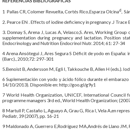
REFERENCIAS BIBLIOGRÁFICAS
d
1 Pallas CR, Colomer Revuelta, Cortés Rico,Esparza Olcina
, Sá
2. Pearce EN . Effects of iodine deficiency in pregnancy .J Trac
3. Donnay S, Arena J, Lucas A, Velasco,S. Ares, Working Group 
supplementation during pregnancy and lactation. Position st
Endocrinology and Nutrition Endocrinol Nutr. 2014; 61: 27-34
4 Arena Ansótegui J, Ares Segura S Déficit de yodo en España: in
(Barc)., 2010;72: 297-301
5.Benoist B, Andersson M, Egli I, Takkouche B, Allen H (eds.).
6 Suplementación con yodo y ácido fólico durante el embarazo y
14/10/2013). Disponible en: http://goo.gl/g9y1
7 World Health Organization, UNICEF, International Council fo
programme managers 3rd ed., World Health Organization; (200
8 Martull P, Castaño L, Aguayo A, Grau G, Rica I, Vela A,en rep
Pediatr, 39 (2007), pp. 16-21
9 Maldonado A, Guerrero E,Rodríguez MA,Andrés de Llano JM, Fro