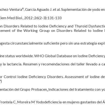
e
nchez-Ventura
, García Aguado J. et al. Suplementación de yodo en
e Elem Med Biol., 2012 ;26(2-3):131-133
on Disorders Related to Iodine Deficiency and Thyroid Dysfunctio
atement of the Working Group on Disorders Related to Iodine 
gesta circunstancialmente suficiente pero sin una estrategia explí
 Iodine status worldwide. WHO Global Database on Iodine Deficien
 la lactancia. Resumen y recomendaciones del taller llevado a cab
r Control Iodine Deficiency Disorders. Assessment of iodine defi
7)
resentación del Grupo Probacen
.
Indicaciones del tratamiento con y
ntela C, Moreira M Yododeficiencia en mujeres gestantes del Área