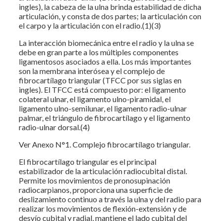
ingles), la cabeza de la ulna brinda estabilidad de dicha
articulación, y consta de dos partes; la articulación con
el carpo y la articulación con el radio.(1)(3)
La interacción biomecánica entre el radio y la ulna se
debe en gran parte a los múltiples componentes
ligamentosos asociados a ella. Los más importantes
son la membrana interósea y el complejo de
fibrocartílago triangular (TFCC por sus siglas en
ingles). El TFCC está compuesto por: el ligamento
colateral ulnar, el ligamento ulno-piramidal, el
ligamento ulno-semilunar, el ligamento radio-ulnar
palmar, el triángulo de fibrocartílago y el ligamento
radio-ulnar dorsal.(4)
Ver Anexo N°1. Complejo fibrocartílago triangular.
El fibrocartílago triangular es el principal
estabilizador de la articulación radiocubital distal.
Permite los movimientos de pronosupinación
radiocarpianos, proporciona una superficie de
deslizamiento continuo a través la ulna y del radio para
realizar los movimientos de flexión-extensión y de
desvío cubital y radial, mantiene el lado cubital del