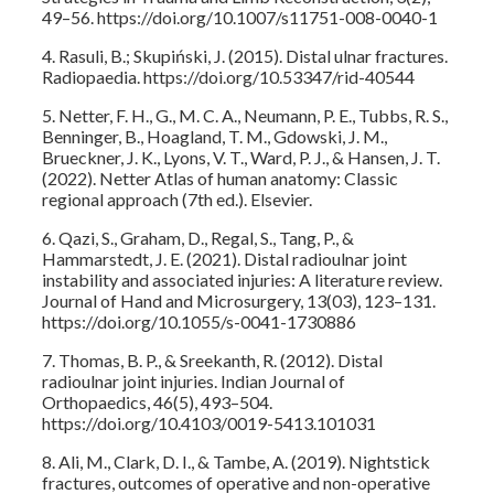
49–56. https://doi.org/10.1007/s11751-008-0040-1
4. Rasuli, B.; Skupiński, J. (2015). Distal ulnar fractures.
Radiopaedia. https://doi.org/10.53347/rid-40544
5. Netter, F. H., G., M. C. A., Neumann, P. E., Tubbs, R. S.,
Benninger, B., Hoagland, T. M., Gdowski, J. M.,
Brueckner, J. K., Lyons, V. T., Ward, P. J., & Hansen, J. T.
(2022). Netter Atlas of human anatomy: Classic
regional approach (7th ed.). Elsevier.
6. Qazi, S., Graham, D., Regal, S., Tang, P., &
Hammarstedt, J. E. (2021). Distal radioulnar joint
instability and associated injuries: A literature review.
Journal of Hand and Microsurgery, 13(03), 123–131.
https://doi.org/10.1055/s-0041-1730886
7. Thomas, B. P., & Sreekanth, R. (2012). Distal
radioulnar joint injuries. Indian Journal of
Orthopaedics, 46(5), 493–504.
https://doi.org/10.4103/0019-5413.101031
8. Ali, M., Clark, D. I., & Tambe, A. (2019). Nightstick
fractures, outcomes of operative and non-operative