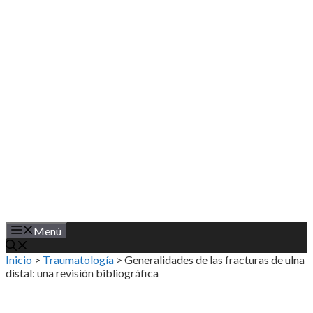
Saltar
al
contenido
Menú
Inicio
>
Traumatología
>
Generalidades de las fracturas de ulna
distal: una revisión bibliográfica