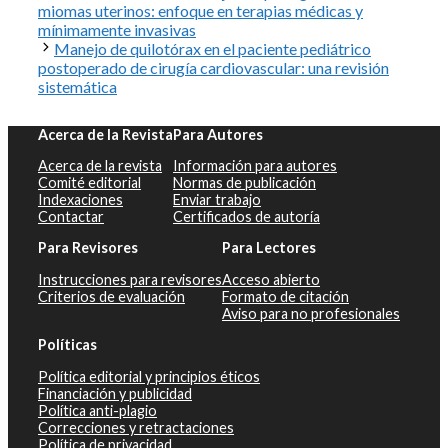
miomas uterinos: enfoque en terapias médicas y
mínimamente invasivas
Manejo de quilotórax en el paciente pediátrico
postoperado de cirugía cardiovascular: una revisión
sistemática
Acerca de la Revista
Para Autores
Acerca de la revista
Información para autores
Comité editorial
Normas de publicación
Indexaciones
Enviar trabajo
Contactar
Certificados de autoría
Para Revisores
Para Lectores
Instrucciones para revisores
Acceso abierto
Criterios de evaluación
Formato de citación
Aviso para no profesionales
Políticas
Política editorial y principios éticos
Financiación y publicidad
Política anti-plagio
Correcciones y retractaciones
Política de privacidad