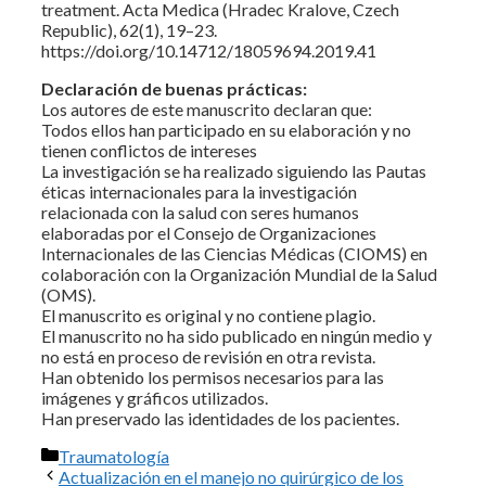
treatment. Acta Medica (Hradec Kralove, Czech
Republic), 62(1), 19–23.
https://doi.org/10.14712/18059694.2019.41
Declaración de buenas prácticas:
Los autores de este manuscrito declaran que:
Todos ellos han participado en su elaboración y no
tienen conflictos de intereses
La investigación se ha realizado siguiendo las Pautas
éticas internacionales para la investigación
relacionada con la salud con seres humanos
elaboradas por el Consejo de Organizaciones
Internacionales de las Ciencias Médicas (CIOMS) en
colaboración con la Organización Mundial de la Salud
(OMS).
El manuscrito es original y no contiene plagio.
El manuscrito no ha sido publicado en ningún medio y
no está en proceso de revisión en otra revista.
Han obtenido los permisos necesarios para las
imágenes y gráficos utilizados.
Han preservado las identidades de los pacientes.
Categorías
Traumatología
Actualización en el manejo no quirúrgico de los