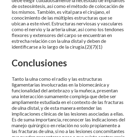
debe elegir cuidadosamente la necesidad de implantes
de osteosíntesis, así como el método de colocación de
los mismos. También, es vital para el cirujano, el
conocimiento de las múltiples estructuras que se
ubican a este nivel. Estructuras nerviosas y vasculares
como el nervio y la arteria ulnar, así como los tendones
flexores y extensores del carpo se encuentran en
estrecha relación con la ulna distal y deben de
identificarse a lo largo de la cirugía.(2)(7)(1)
Conclusiones
Tanto la ulna como el radio y las estructuras
ligamentarias involucradas en la biomecánica y
funcionalidad del antebrazo y la muñeca, presentan
una interacción sumamente compleja que debe ser
ampliamente estudiada en el contexto de las fracturas
de ulna distal, y de esta manera entender las
implicaciones clínicas de las lesiones asociadas a ellas.
Es de suma importancia, reconocer las indicaciones del
manejo quirúrgico en relación no solo propiamente a
las fracturas de ulna, si no a las lesiones concomitantes
que pueden presentarse pese a que existe controversia