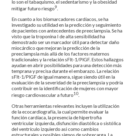
lo son el tabaquismo, el sedentarismo y la obesidad
9
mitigar futuro riesgo
.
En cuanto a los biomarcadores cardíacos, se ha
investigado su utilidad en la predicción y seguimiento
de pacientes con antecedentes de preeclampsia. Se ha
visto que la troponina I de alta sensibilidad ha
demostrado ser un marcador útil para detectar daño
miocárdico que mejoran la predicción de la
preeclampsia más allá de los factores maternos
tradicionales y la relación sFlt-1/PlGF. Estos hallazgos
ayudan en abrir posibilidades para una detección más
temprana y precisa durante el embarazo. La relación
sFlt-1/PlGF de igual manera, sigue siendo útil en la
evaluación de la severidad de la preeclampsia y podría
contribuir en la identificación de mujeres con mayor
10
riesgo cardiovascular a futuro
.
Otras herramientas relevantes incluyen la utilización
de la ecocardiografía, la cual permite evaluar la
función cardíaca, la presencia de hipertrofia
ventricular izquierda, disfunción diastólica o sistólica
del ventrículo izquierdo asi como cambios
estructurales y posibles signos de sobrecarga. La