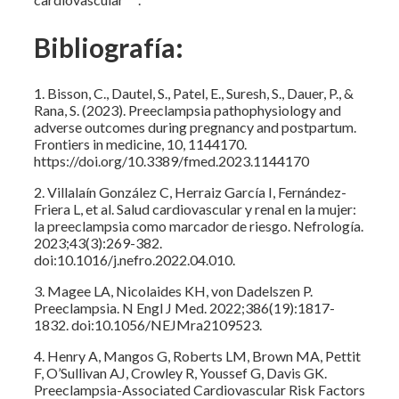
cardiovascular
.
Bibliografía:
1. Bisson, C., Dautel, S., Patel, E., Suresh, S., Dauer, P., &
Rana, S. (2023). Preeclampsia pathophysiology and
adverse outcomes during pregnancy and postpartum.
Frontiers in medicine, 10, 1144170.
https://doi.org/10.3389/fmed.2023.1144170
2. Villalaín González C, Herraiz García I, Fernández-
Friera L, et al. Salud cardiovascular y renal en la mujer:
la preeclampsia como marcador de riesgo. Nefrología.
2023;43(3):269-382.
doi:10.1016/j.nefro.2022.04.010.
3. Magee LA, Nicolaides KH, von Dadelszen P.
Preeclampsia. N Engl J Med. 2022;386(19):1817-
1832. doi:10.1056/NEJMra2109523.
4. Henry A, Mangos G, Roberts LM, Brown MA, Pettit
F, O’Sullivan AJ, Crowley R, Youssef G, Davis GK.
Preeclampsia-Associated Cardiovascular Risk Factors