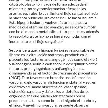
citotrofoblasto no invade de forma adecuada el
miometrio, no hay transformación eficaz de las
arterias espirales, lo cual limita el flujo sanguíneo hacia
la placenta pudiendo provocar incluso hasta isquemia.
Esta hipoperfusión se vuelve más pronunciada a
medida que el embarazo avanza y no se logra cumplir
con las demandas metabólicas feto-paciente y además
la vasculatura uterina no se logra acomodar con el
5
incremento en el flujo sanguíneo
.
Se considera que la hipoperfusión es responsable de
liberar en la circulación materna y producir en la
placenta los factores anti angiogénicos como el sFlt-1
y la endoglina soluble causando un desequilibrio entre
factores proangiogénicos y antiangiogénicos,
disminuyendo asi el factor de crecimiento placentario
(PIGF). Esto favorece en la madre una inflamación
vascular, daño vascular, disfunción endotelial y estrés
oxidativo causando hipertensión, vasoespasmo,
disfunción cardíaca y daño a los endotelios de los
órganos diana que pueden ser afectados por la
preeclampsia tales como lo son el hígado el cerebro y
el riñon. A nivel microvascular se puede observar