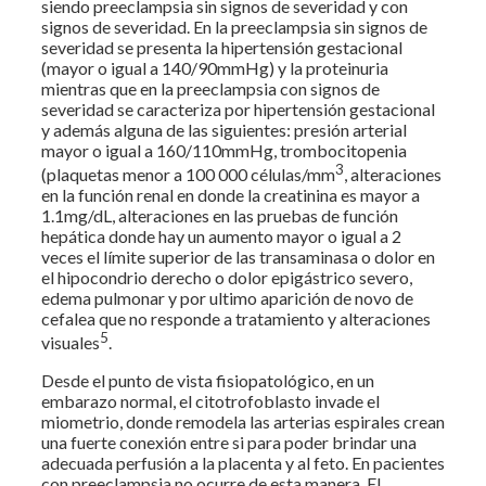
siendo preeclampsia sin signos de severidad y con
signos de severidad. En la preeclampsia sin signos de
severidad se presenta la hipertensión gestacional
(mayor o igual a 140/90mmHg) y la proteinuria
mientras que en la preeclampsia con signos de
severidad se caracteriza por hipertensión gestacional
y además alguna de las siguientes: presión arterial
mayor o igual a 160/110mmHg, trombocitopenia
3
(plaquetas menor a 100 000 células/mm
, alteraciones
en la función renal en donde la creatinina es mayor a
1.1mg/dL, alteraciones en las pruebas de función
hepática donde hay un aumento mayor o igual a 2
veces el límite superior de las transaminasa o dolor en
el hipocondrio derecho o dolor epigástrico severo,
edema pulmonar y por ultimo aparición de novo de
cefalea que no responde a tratamiento y alteraciones
5
visuales
.
Desde el punto de vista fisiopatológico, en un
embarazo normal, el citotrofoblasto invade el
miometrio, donde remodela las arterias espirales crean
una fuerte conexión entre si para poder brindar una
adecuada perfusión a la placenta y al feto. En pacientes
con preeclampsia no ocurre de esta manera. El