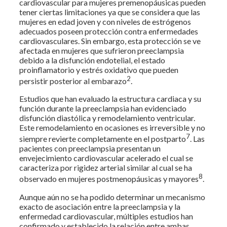
cardiovascular para mujeres premenopáusicas pueden
tener ciertas limitaciones ya que se considera que las
mujeres en edad joven y con niveles de estrógenos
adecuados poseen protección contra enfermedades
cardiovasculares. Sin embargo, esta protección se ve
afectada en mujeres que sufrieron preeclampsia
debido a la disfunción endotelial, el estado
proinflamatorio y estrés oxidativo que pueden
2
persistir posterior al embarazo
.
Estudios que han evaluado la estructura cardiaca y su
función durante la preeclampsia han evidenciado
disfunción diastólica y remodelamiento ventricular.
Este remodelamiento en ocasiones es irreversible y no
7
siempre revierte completamente en el postparto
. Las
pacientes con preeclampsia presentan un
envejecimiento cardiovascular acelerado el cual se
caracteriza por rigidez arterial similar al cual se ha
8
observado en mujeres postmenopáusicas y mayores
.
Aunque aún no se ha podido determinar un mecanismo
exacto de asociación entre la preeclampsia y la
enfermedad cardiovascular, múltiples estudios han
confirmado y establecido la relación entre ambas