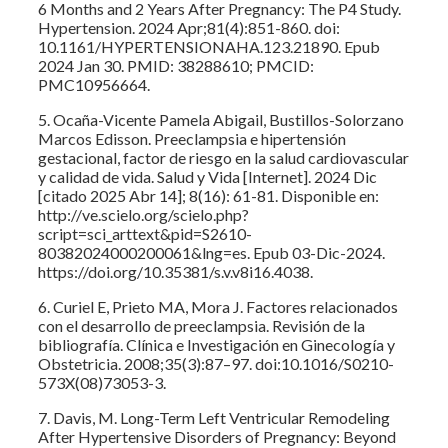
6 Months and 2 Years After Pregnancy: The P4 Study.
Hypertension. 2024 Apr;81(4):851-860. doi:
10.1161/HYPERTENSIONAHA.123.21890. Epub
2024 Jan 30. PMID: 38288610; PMCID:
PMC10956664.
5. Ocaña-Vicente Pamela Abigail, Bustillos-Solorzano
Marcos Edisson. Preeclampsia e hipertensión
gestacional, factor de riesgo en la salud cardiovascular
y calidad de vida. Salud y Vida [Internet]. 2024 Dic
[citado 2025 Abr 14]; 8(16): 61-81. Disponible en:
http://ve.scielo.org/scielo.php?
script=sci_arttext&pid=S2610-
80382024000200061&lng=es. Epub 03-Dic-2024.
https://doi.org/10.35381/s.v.v8i16.4038.
6. Curiel E, Prieto MA, Mora J. Factores relacionados
con el desarrollo de preeclampsia. Revisión de la
bibliografía. Clínica e Investigación en Ginecología y
Obstetricia. 2008;35(3):87–97. doi:10.1016/S0210-
573X(08)73053-3.
7. Davis, M. Long-Term Left Ventricular Remodeling
After Hypertensive Disorders of Pregnancy: Beyond