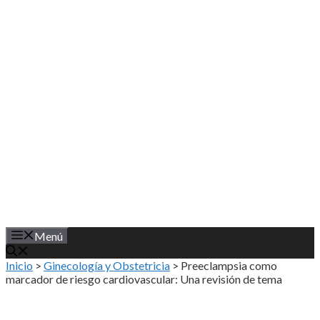
Saltar
al
contenido
Menú
Inicio
>
Ginecología y Obstetricia
>
Preeclampsia como
marcador de riesgo cardiovascular: Una revisión de tema