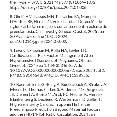
the Hype ∗. JACC. 2021 Mar, 77 (8) 1069–1072.
https://doi.org/10.1016/j.jacc.2021.01.006
8. Ghelfi AM, Lassus MN, Passarino FA, Mamprin
D’Andrea RF, Fierro LN, Velez LL, et al. Detección de
rigidez arterial en mujeres con antecedente reciente de
preeclampsia. Clin Investig Ginecol Obstet. 2025 Jan
30;Available online 10 Oct 2024.
doi:10.1016/j.gine.2024.07.002.
9. Lewey J, Sheehan M, Bello NA, Levine LD.
Cardiovascular Risk Factor Management After
Hypertensive Disorders of Pregnancy. Obstet
Gynecol. 2024 Sep 1;144(3):346-357. doi:
10.1097/AOG.0000000000005672. Epub 2024 Jul 2.
PMID: 39146543; PMCID: PMC11328955.
10. Bacmeister L, Goßling A, Buellesbach A, Birukov A,
Myers JE, Thomas ST, Lee S, Andersen MS, Jorgensen
JS, Diemert A, Blois SM, Arck PC, Hecher K, Herse F,
Blankenberg S, Dechend R, Westermann D, Zeller T.
High-Sensitivity Cardiac Troponin I Enhances
Preeclampsia Prediction Beyond Maternal Factors
and the sFlt-1/PlGF Ratio. Circulation. 2024 Jan