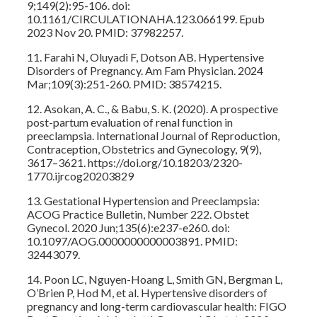
9;149(2):95-106. doi:
10.1161/CIRCULATIONAHA.123.066199. Epub
2023 Nov 20. PMID: 37982257.
11. Farahi N, Oluyadi F, Dotson AB. Hypertensive
Disorders of Pregnancy. Am Fam Physician. 2024
Mar;109(3):251-260. PMID: 38574215.
12. Asokan, A. C., & Babu, S. K. (2020). A prospective
post-partum evaluation of renal function in
preeclampsia. International Journal of Reproduction,
Contraception, Obstetrics and Gynecology, 9(9),
3617–3621. https://doi.org/10.18203/2320-
1770.ijrcog20203829
13. Gestational Hypertension and Preeclampsia:
ACOG Practice Bulletin, Number 222. Obstet
Gynecol. 2020 Jun;135(6):e237-e260. doi:
10.1097/AOG.0000000000003891. PMID:
32443079.
14. Poon LC, Nguyen-Hoang L, Smith GN, Bergman L,
O’Brien P, Hod M, et al. Hypertensive disorders of
pregnancy and long-term cardiovascular health: FIGO