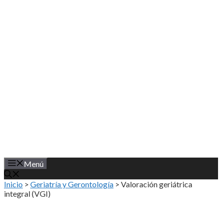
Saltar
al
contenido
Menú
Inicio
>
Geriatría y Gerontología
>
Valoración geriátrica
integral (VGI)