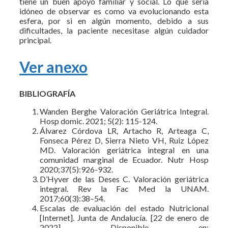
tiene un buen apoyo familiar y social. Lo que sería
idóneo de observar es como va evolucionando esta
esfera, por si en algún momento, debido a sus
dificultades, la paciente necesitase algún cuidador
principal.
Ver anexo
BIBLIOGRAFÍA
Wanden Berghe Valoración Geriátrica Integral.
Hosp domic. 2021; 5(2): 115-124.
Álvarez Córdova LR, Artacho R, Arteaga C,
Fonseca Pérez D, Sierra Nieto VH, Ruiz López
MD. Valoración geriátrica integral en una
comunidad marginal de Ecuador. Nutr Hosp
2020;37(5):926-932.
D’Hyver de las Deses C. Valoración geriátrica
integral. Rev la Fac Med la UNAM.
2017;60(3):38–54.
Escalas de evaluación del estado Nutricional
[Internet]. Junta de Andalucía. [22 de enero de
2022] Disponible en: