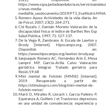
https://www.sspa.juntadeandalucia.es/servicioandaluzd
s/wsas-media-
mediafile_sasdocumento/2019/PT2_EvalNutricMNA
Romero Ayuso Actividades de la vida diaria. An
de Psicol. 2007; 23(2): 264-271.
Cid Ruzafa J, Damián Moreno Valoración de la
discapacidad física: el índice de Barthel. Rev Esp
Salud Pública. 1997; 71: 127-137.
De la Vega R, Zambrano A. Escala de Lawton y
Brody [Internet]. Hipocampo.org. 2007.
Disponible en:
https://www.hipocampo.org/lawton-brody.asp
Sanjoaquín Romero AC, Fernández Arín E, Mesa
Lampré MP, García-Arilla Calvo Valoración
geriátrica integral. Tratado geriatría para
Resid.:59-68
Mini mental de Folstein (MMSE) [Internet].
2019. Recuperado a partir de:
https://stimuluspro.com/blog/mini-mental-de-
folstein-mmse/
Martí D, Miralles R, Llorach I, García Palleiro P,
Esperanza A, Guillem J et Trastornos depresivos
en una unidad de convalecencia: experiencia y