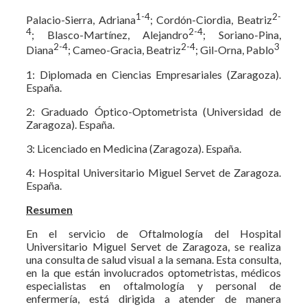
1-4
2-
Palacio-Sierra, Adriana
; Cordón-Ciordia, Beatriz
4
2-4
; Blasco-Martínez, Alejandro
; Soriano-Pina,
2-4
2-4
3
Diana
; Cameo-Gracia, Beatriz
; Gil-Orna, Pablo
1: Diplomada en Ciencias Empresariales (Zaragoza).
España.
2: Graduado Óptico-Optometrista (Universidad de
Zaragoza). España.
3: Licenciado en Medicina (Zaragoza). España.
4: Hospital Universitario Miguel Servet de Zaragoza.
España.
Resumen
En el servicio de Oftalmología del Hospital
Universitario Miguel Servet de Zaragoza, se realiza
una consulta de salud visual a la semana. Esta consulta,
en la que están involucrados optometristas, médicos
especialistas en oftalmología y personal de
enfermería, está dirigida a atender de manera