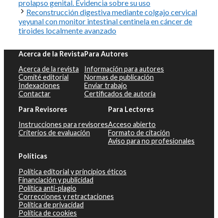
prolapso genital. Evidencia sobre su uso
Reconstrucción digestiva mediante colgajo cervical
yeyunal con monitor intestinal centinela en cáncer de
tiroides localmente avanzado
Acerca de la Revista
Para Autores
Acerca de la revista
Información para autores
Comité editorial
Normas de publicación
Indexaciones
Enviar trabajo
Contactar
Certificados de autoría
Para Revisores
Para Lectores
Instrucciones para revisores
Acceso abierto
Criterios de evaluación
Formato de citación
Aviso para no profesionales
Políticas
Política editorial y principios éticos
Financiación y publicidad
Política anti-plagio
Correcciones y retractaciones
Política de privacidad
Política de cookies