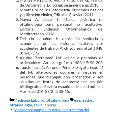
Martín Herranz R, Vecilla Antolínez G. Manual
de Optometría, Editorial; panamericana; 2018.
Montes Mico R: Optometría. Principios básicos
y aplicación clínica, Editorial Elsevier; 2011
Navea A, Llacer I: Manual práctico de
oftalmología para personal no facultativo;
Editorial Fundación Oftalmológica del
Mediterráneo. 2016
Del rio cabañas J: valoración sanitaria y
económica de las lesiones oculares por
accidentes de trabajo. Arch soc esp oftal 1948;
8: 368-395.
Aguilar Bartolomé JM: visión y pantallas de
ordenadores. An soc ergof esp 1988; 17: 93-208.
Tauste francés A, ronda Pérez E, Seguí crespo M
del M: alteraciones oculares y visuales en
personas que trabajan con ordenador y son
usuarias de lentes de contacto: una revisión
bibliográfica. Revista española de salud pública.
Abril de 2014; 88(2): 203-15.
Categorías
Etiquetas
Medicina Laboral
,
Oftalmología
empleados
,
oftalmología
,
salud laboral
Mallas transvaginales para la corrección del