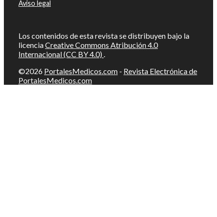
Aviso legal
Los contenidos de esta revista se distribuyen bajo la
licencia
Creative Commons Atribución 4.0
Internacional (CC BY 4.0)
.
©2026
PortalesMedicos.com
-
Revista Electrónica de
PortalesMedicos.com