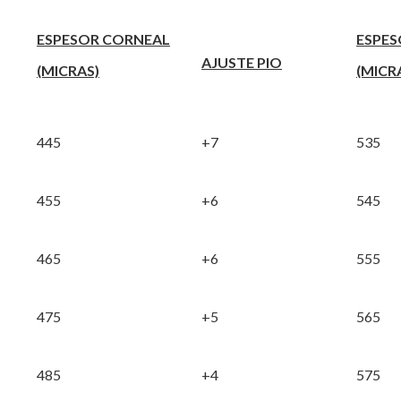
ESPESOR CORNEAL
ESPES
AJUSTE PIO
(MICRAS)
(MICR
445
+7
535
455
+6
545
465
+6
555
475
+5
565
485
+4
575