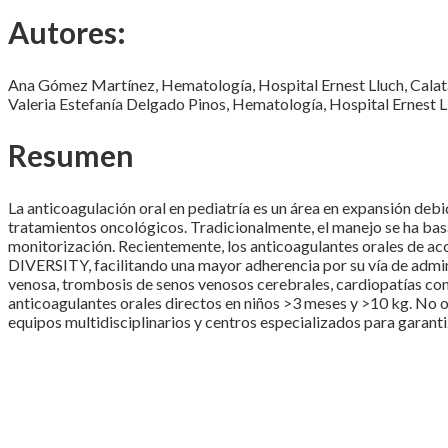
Autores:
Ana Gómez Martínez, Hematología, Hospital Ernest Lluch, Cala
Valeria Estefanía Delgado Pinos, Hematología, Hospital Ernest L
Resumen
La anticoagulación oral en pediatría es un área en expansión de
tratamientos oncológicos. Tradicionalmente, el manejo se ha basa
monitorización. Recientemente, los anticoagulantes orales de a
DIVERSITY, facilitando una mayor adherencia por su vía de admin
venosa, trombosis de senos venosos cerebrales, cardiopatías con
anticoagulantes orales directos en niños >3 meses y >10 kg. No ob
equipos multidisciplinarios y centros especializados para garanti