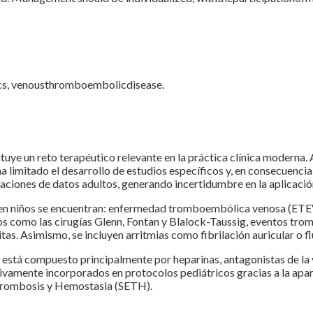
trics, venousthromboembolicdisease.
tuye un reto terapéutico relevante en la práctica clínica moderna. A
limitado el desarrollo de estudios específicos y, en consecuencia,
ciones de datos adultos, generando incertidumbre en la aplicación 
 en niños se encuentran: enfermedad tromboembólica venosa (ETEV)
s como las cirugías Glenn, Fontan y Blalock-Taussig, eventos trom
s. Asimismo, se incluyen arritmias como fibrilación auricular o flu
po está compuesto principalmente por heparinas, antagonistas de l
vamente incorporados en protocolos pediátricos gracias a la aparic
 Trombosis y Hemostasia (SETH).