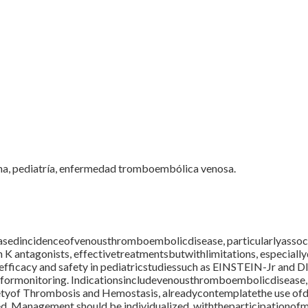
rina, pediatría, enfermedad tromboembólica venosa.
reasedincidenceofvenousthromboembolicdisease, particularlyassoc
K antagonists, effectivetreatmentsbutwithlimitations, especially
fficacy and safety in pediatricstudiessuch as EINSTEIN-Jr and D
formonitoring. Indicationsincludevenousthromboembolicdisease, 
tyof Thrombosis and Hemostasis, alreadycontemplatethe use ofdir
red. Management should be individualized, withtheparticipationofm