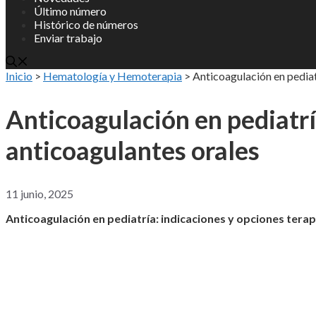
Último número
Histórico de números
Enviar trabajo
Inicio
>
Hematología y Hemoterapia
>
Anticoagulación en pediat
Anticoagulación en pediatrí
anticoagulantes orales
11 junio, 2025
Anticoagulación en pediatría: indicaciones y opciones tera