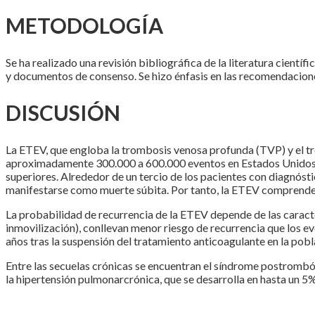
METODOLOGÍA
Se ha realizado una revisión bibliográfica de la literatura científ
y documentos de consenso. Se hizo énfasis en las recomendacion
DISCUSIÓN
La ETEV, que engloba la trombosis venosa profunda (TVP) y el t
aproximadamente 300.000 a 600.000 eventos en Estados Unidos.
superiores. Alrededor de un tercio de los pacientes con diagnós
manifestarse como muerte súbita. Por tanto, la ETEV comprende 
La probabilidad de recurrencia de la ETEV depende de las caracte
inmovilización), conllevan menor riesgo de recurrencia que los e
años tras la suspensión del tratamiento anticoagulante en la pobl
Entre las secuelas crónicas se encuentran el síndrome postrombót
la hipertensión pulmonarcrónica, que se desarrolla en hasta un 5