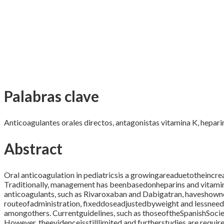
Palabras clave
Anticoagulantes orales directos, antagonistas vitamina K, hepa
Abstract
Oral anticoagulation in pediatricsis a growingareaduetotheinc
Traditionally, management has beenbasedonheparins and vitamin 
anticoagulants, such as Rivaroxaban and Dabigatran, haveshowne
routeofadministration, fixeddoseadjustedbyweight and lessneed
amongothers. Currentguidelines, such as thoseoftheSpanishSocie
However, theevidenceisstilllimited and furtherstudies are requi