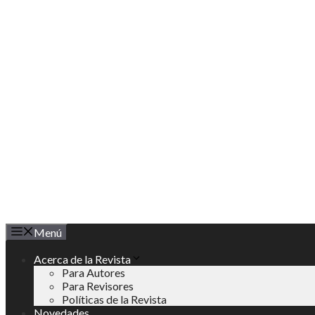
Saltar
al
contenido
Menú
Acerca de la Revista
Para Autores
Para Revisores
Políticas de la Revista
Novedades