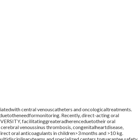
iatedwith central venouscatheters and oncologicaltreatments.
duetotheneedformonitoring. Recently, direct-acting oral
IVERSITY, facilitatinggreateradherenceduetotheir oral
cerebral venoussinus thrombosis, congenitalheartdisease,
ect oral anticoagulants in children>3 months and >10 kg.
ultidisciplinaryteams and specialized centers toguarantee safety