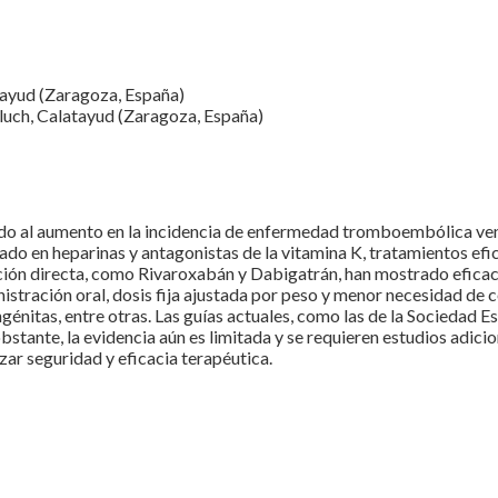
tayud (Zaragoza, España)
luch, Calatayud (Zaragoza, España)
bido al aumento en la incidencia de enfermedad tromboembólica ven
do en heparinas y antagonistas de la vitamina K, tratamientos efi
cción directa, como Rivaroxabán y Dabigatrán, han mostrado efica
istración oral, dosis fija ajustada por peso y menor necesidad d
génitas, entre otras. Las guías actuales, como las de la Sociedad
stante, la evidencia aún es limitada y se requieren estudios adicio
zar seguridad y eficacia terapéutica.