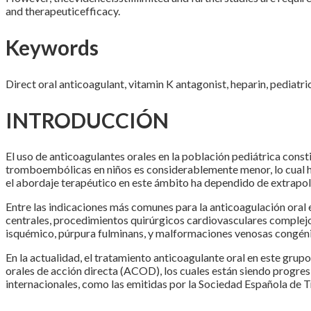
and therapeuticefficacy.
Keywords
Direct oral anticoagulant, vitamin K antagonist, heparin, pedia
INTRODUCCIÓN
El uso de anticoagulantes orales en la población pediátrica consti
tromboembólicas en niños es considerablemente menor, lo cual ha 
el abordaje terapéutico en este ámbito ha dependido de extrapola
Entre las indicaciones más comunes para la anticoagulación oral
centrales, procedimientos quirúrgicos cardiovasculares complejo
isquémico, púrpura fulminans, y malformaciones venosas congénita
En la actualidad, el tratamiento anticoagulante oral en este gru
orales de acción directa (ACOD), los cuales están siendo progresi
internacionales, como las emitidas por la Sociedad Española de