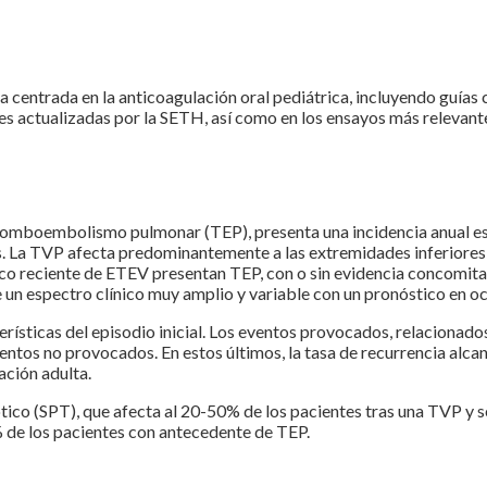
ica centrada en la anticoagulación oral pediátrica, incluyendo guías
es actualizadas por la SETH, así como en los ensayos más releva
romboembolismo pulmonar (TEP), presenta una incidencia anual est
 La TVP afecta predominantemente a las extremidades inferiore
tico reciente de ETEV presentan TEP, con o sin evidencia concomit
un espectro clínico muy amplio y variable con un pronóstico en o
rísticas del episodio inicial. Los eventos provocados, relacionado
ventos no provocados. En estos últimos, la tasa de recurrencia alc
ación adulta.
ico (SPT), que afecta al 20-50% de los pacientes tras una TVP y s
% de los pacientes con antecedente de TEP.