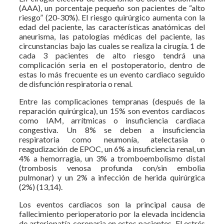
(AAA), un porcentaje pequeño son pacientes de “alto
riesgo” (20-30%). El riesgo quirúrgico aumenta con la
edad del paciente, las características anatómicas del
aneurisma, las patologías médicas del paciente, las
circunstancias bajo las cuales se realiza la cirugía. 1 de
cada 3 pacientes de alto riesgo tendrá una
complicación seria en el postoperatorio, dentro de
estas lo más frecuente es un evento cardiaco seguido
de disfunción respiratoria o renal.
Entre las complicaciones tempranas (después de la
reparación quirúrgica), un 15% son eventos cardiacos
como IAM, arrítmicas o insuficiencia cardiaca
congestiva. Un 8% se deben a insuficiencia
respiratoria como neumonía, atelectasia o
reagudización de EPOC, un 6% a insuficiencia renal, un
4% a hemorragia, un 3% a tromboembolismo distal
(trombosis venosa profunda con/sin embolia
pulmonar) y un 2% a infección de herida quirúrgica
(2%) (13,14).
Los eventos cardiacos son la principal causa de
fallecimiento perioperatorio por la elevada incidencia
de arteriopatía coronaria en estos pacientes. El estrés