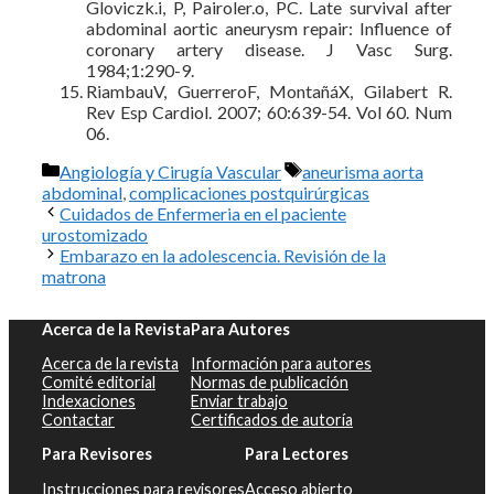
Gloviczk.i, P, Pairoler.o, PC. Late survival after
abdominal aortic aneurysm repair: Influence of
coronary artery disease. J Vasc Surg.
1984;1:290-9.
RiambauV, GuerreroF, MontañáX, Gilabert R.
Rev Esp Cardiol. 2007; 60:639-54. Vol 60. Num
06.
Categorías
Etiquetas
Angiología y Cirugía Vascular
aneurisma aorta
abdominal
,
complicaciones postquirúrgicas
Cuidados de Enfermeria en el paciente
urostomizado
Embarazo en la adolescencia. Revisión de la
matrona
Acerca de la Revista
Para Autores
Acerca de la revista
Información para autores
Comité editorial
Normas de publicación
Indexaciones
Enviar trabajo
Contactar
Certificados de autoría
Para Revisores
Para Lectores
Instrucciones para revisores
Acceso abierto