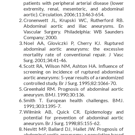
patients with peripheral arterial disease (lower
extremity, renal, mesenteric, and abdominal
aortic). Circulation. 2006;113:463-654.
Cronenwett JL, Krupski WC, Rutherford RB.
Abdominal aortic and iliac aneurysms. En
Vascular Surgery. Philadelphia: WB Saunders
Company; 2000.
Noel AA, Gloviczki P, Cherry KJ. Ruptured
abdominal aortic aneurysms: the excessive
mortality rate of conventional repair. J Vasc
Surg. 2001;34:41-46.
Scott RA, Wilson NM, Ashton HA. Influence of
screening on incidence of ruptured abdominal
aortic aneurysms: 5-year results of a randomized
controlled study. Br J Surg. 1995;82:1066-70.
Greenhald RM. Prognosis of abdominal aortic
aneurysm. BMJ. 1990;30:136.
Smith T. European health challenges. BMJ.
1991;303:1395-7.
Wilmink AB, Quick CR. Epidemology and
potential for prevention of abdominal aortic
aneurysm. Br J Surg. 1998;85:155-62.
Nevitt MP, Ballard DJ, Hallet JW. Prognosis of
abdominal aortic aneurysms: a population based