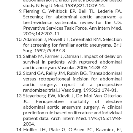
study. N Engl J Med. 1989;321:1009-14.
Fleming C, Whitlock EP, Beil TL, Lederle FA.
Screening for abdominal aortic aneurysm: a
best-evidence systematic review for the U.S.
Preventive Services Task Force. Ann Intern Med.
2005;142:203-11.
Adamson J, Powell JT, Greenhald RM. Selection
for screening for familiar aortic aneurysms. Br J
Surg. 1992;79:897-8.
Salhab M, Farmer J, Osman I. Impact of delay on
survival in patients with ruptured abdominal
aortic aneurysm. Vascular. 2006;14:38-42.
Sicard GA, Reilly JM, Rubin BG. Transabdominal
versus retroperitoneal incision for abdominal
aortic surgery: report of a prospective
randomized trial. J Vasc Surg. 1995;21:174-81.
Steyerberg EW, Kievit J, De Mol Van Otterloo
JC. Perioperative mortality of elective
abdominal aortic aneurysm surgery. A clinical
prediction rule based on literature and individual
patient data. Arch Intern Med. 1995;155:1998-
2004.
Hollier LH, Plate G, O’Brien PC, Kazmie.r, FJ,