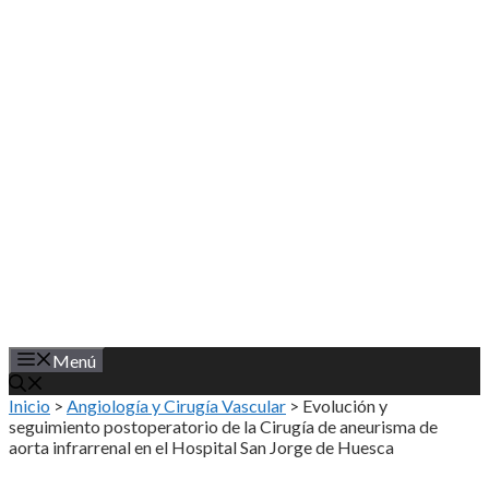
Saltar
al
contenido
Menú
Inicio
>
Angiología y Cirugía Vascular
>
Evolución y
seguimiento postoperatorio de la Cirugía de aneurisma de
aorta infrarrenal en el Hospital San Jorge de Huesca