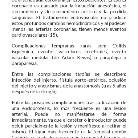
coronario es causado por la inducción anestésica, el
pinzamiento y despinzamiento aórtico y la pérdida
sanguínea. El tratamiento endovascular no produce
estos profundos cambios hemodinámicos y al padecer
menos las arterias coronarias, tienen menos eventos
cardiovasculares (15).
Complicaciones tempranas raras son: Colitis
isquémica, eventos vasculares cerebrales, evento
vascular medular (de Adam Kewis) o paraplejia o
paraparesia.
Entre las complicaciones tardías se describen:
Infección del injerto, fístula aorto-entérica, oclusión
del injerto y aneurismas de la anastomosis (tras 5 años
después de la cirugía)
Entre las posibles complicaciones tras colocación de
una endoprótesis, lo más frecuente es una lesión
arterial. Puede no manifestarse de forma
inmediatamente, ya que el catéter o introductor puede
ocluir parcialmente la lesión y manifieste al retirar el
mismo. El lugar más frecuente es la femoral común
(además es la vía de acceso más frecuente). Cuando se