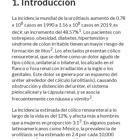
1. Introducción
La incidencia mundial de la urolitiasis aumentó de 0.78
8
8
x 10
casos en 1990 a 1.16 x 10
casos en 2019, es
1
decir, un incremento del 48.57%
. Los pacientes con
sobrepeso, obesidad, diabetes, hipertensión y
síndrome de colon irritable tienen un mayor riesgo de
2
formación de litos
. Los afectados presentan cólico
renoureteral, que se define como un dolor agudo de
tipo cólico, unilateral o bilateral, localizado en el
flanco o fosa renal con irradiación a la ingle o los
genitales. Este dolor se genera por un espasmo del
uréter alrededor del cálculo (urolitiasis), causando
obstrucción y distención del uréter, el sistema
pielocaliceal y la cápsula renal, y se asocia
2
frecuentemente con náusea y vómito
.
La incidencia estimada del cólico renoureteral a lo
largo de la vida es del 12%, y afecta más a hombres
3
que a mujeres en proporción 3:1
. En algunos países
latinoamericanos como México, la prevalencia de
urolitiasis se ha estimado en 2.4 por cada 10,000