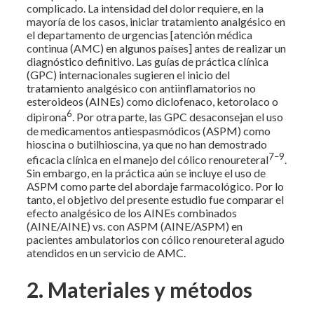
complicado. La intensidad del dolor requiere, en la
mayoría de los casos, iniciar tratamiento analgésico en
el departamento de urgencias [atención médica
continua (AMC) en algunos países] antes de realizar un
diagnóstico definitivo. Las guías de práctica clínica
(GPC) internacionales sugieren el inicio del
tratamiento analgésico con antiinflamatorios no
esteroideos (AINEs) como diclofenaco, ketorolaco o
6
dipirona
. Por otra parte, las GPC desaconsejan el uso
de medicamentos antiespasmódicos (ASPM) como
hioscina o butilhioscina, ya que no han demostrado
7–9
eficacia clínica en el manejo del cólico renoureteral
.
Sin embargo, en la práctica aún se incluye el uso de
ASPM como parte del abordaje farmacológico. Por lo
tanto, el objetivo del presente estudio fue comparar el
efecto analgésico de los AINEs combinados
(AINE/AINE) vs. con ASPM (AINE/ASPM) en
pacientes ambulatorios con cólico renoureteral agudo
atendidos en un servicio de AMC.
2. Materiales y métodos