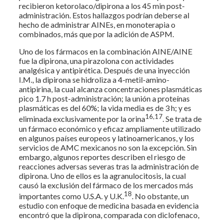
recibieron ketorolaco/dipirona a los 45 min post-
administración. Estos hallazgos podrían deberse al
hecho de administrar AINEs, en monoterapia o
combinados, más que por la adición de ASPM.
Uno de los fármacos en la combinación AINE/AINE
fue la dipirona, una pirazolona con actividades
analgésica y antipirética. Después de una inyección
I.M., la dipirona se hidroliza a 4-metil-amino-
antipirina, la cual alcanza concentraciones plasmáticas
pico 1.7 h post-administración; la unión a proteínas
plasmáticas es del 60%; la vida media es de 3 h; y es
16,17
eliminada exclusivamente por la orina
. Se trata de
un fármaco económico y eficaz ampliamente utilizado
en algunos países europeos y latinoamericanos, y los
servicios de AMC mexicanos no son la excepción. Sin
embargo, algunos reportes describen el riesgo de
reacciones adversas severas tras la administración de
dipirona. Uno de ellos es la agranulocitosis, la cual
causó la exclusión del fármaco de los mercados más
18
importantes como U.S.A. y U.K.
. No obstante, un
estudio con enfoque de medicina basada en evidencia
encontró que la dipirona, comparada con diclofenaco,