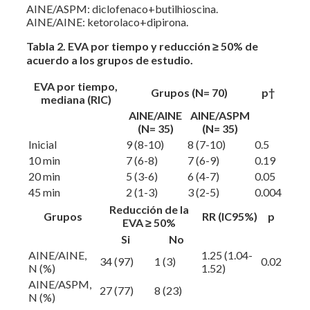
AINE/ASPM: diclofenaco+butilhioscina.
AINE/AINE: ketorolaco+dipirona.
Tabla 2. EVA por tiempo y reducción ≥ 50% de
acuerdo a los grupos de estudio.
EVA por tiempo,
Grupos (N= 70)
p†
mediana (RIC)
AINE/AINE
AINE/ASPM
(N= 35)
(N= 35)
Inicial
9 (8-10)
8 (7-10)
0.5
10 min
7 (6-8)
7 (6-9)
0.19
20 min
5 (3-6)
6 (4-7)
0.05
45 min
2 (1-3)
3 (2-5)
0.004
Reducción de la
Grupos
RR (IC95%)
p
EVA ≥ 50%
Si
No
AINE/AINE,
1.25 (1.04-
34 (97)
1 (3)
0.02
N (%)
1.52)
AINE/ASPM,
27 (77)
8 (23)
N (%)