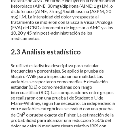
tratante de AMC en turno e incluyeron la combinación
ketorolaco (AINE; 30 mg)/dipirona (AINE; 1 g) I.M. o
diclofenaco (AINE; 75 mg)/butilhioscina (ASPM; 20
mg) I.M. La intensidad del dolor y respuesta al
tratamiento se midieron con la Escala Visual Análoga
(EVA) del CBD al momento de ingresar a AMC y a los
10, 20 y 45 min post-administración de los
medicamentos.
2.3 Análisis estadístico
Se utilizó estadística descriptiva para calcular
frecuencias y porcentajes. Se aplicó la prueba de
Shapiro-Wilk para inspeccionar normalidad. Las
variables se reportaron como medias ± desviación
estándar (DE) o como medianas con rango
intercuartílico (RIC). Las comparaciones entre grupos
se realizaron con una prueba t de Student o U de
Mann-Whitney, según fue necesario. La independencia
entre variables categóricas se evaluó con una prueba
2
de Chi
o prueba exacta de Fisher. La estimación de la
probabilidad para alcanzar una reducción ≥ 50% del
dolor se calculó mediante riesgo relativo (RR) con