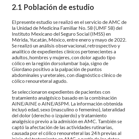
2.1 Población de estudio
El presente estudio se realizó en el servicio de AMC de
la Unidad de Medicina Familiar No. 58 (UMF 58) del
Instituto Mexicano del Seguro Social (IMSS) en
Mérida, Yucatán, México, entre enero y mayo de 2022.
Se realizó un análisis observacional, retrospectivo y
analítico de expedientes clínicos pertenecientes a
adultos, hombres y mujeres, con dolor agudo tipo
cólico en la región dorsolumbar baja, signo de
Giordano positivo a la palpación de puntos
abdominales y ureterales, con diagnóstico clínico de
cólico renoureteral agudo.
Se seleccionaron expedientes de pacientes con
tratamiento analgésico basado en la combinación
AINE/AINE o AINE/ASPM. La información obtenida
incluyó edad, sexo (masculino o femenino), lateralidad
del dolor (derecho o izquierdo) y tratamiento
analgésico previo a la admisión en AMC. También se
captó la afectación de las actividades rutinarias,
causada por el cólico renoureteral las 24 h previas al
inicio del tratamiento en AMC, a partir de los datos