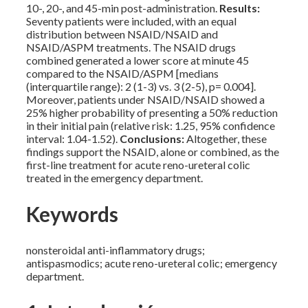
10-, 20-, and 45-min post-administration.
Results:
Seventy patients were included, with an equal
distribution between NSAID/NSAID and
NSAID/ASPM treatments. The NSAID drugs
combined generated a lower score at minute 45
compared to the NSAID/ASPM [medians
(interquartile range): 2 (1-3) vs. 3 (2-5), p= 0.004].
Moreover, patients under NSAID/NSAID showed a
25% higher probability of presenting a 50% reduction
in their initial pain (relative risk: 1.25, 95% confidence
interval: 1.04-1.52).
Conclusions:
Altogether, these
findings support the NSAID, alone or combined, as the
first-line treatment for acute reno-ureteral colic
treated in the emergency department.
Keywords
nonsteroidal anti-inflammatory drugs;
antispasmodics; acute reno-ureteral colic; emergency
department.