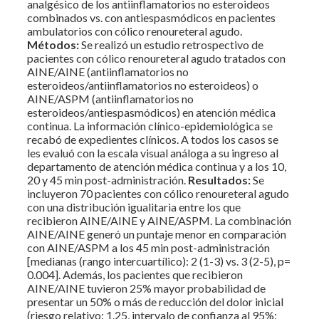
analgésico de los antiinflamatorios no esteroideos
combinados vs. con antiespasmódicos en pacientes
ambulatorios con cólico renoureteral agudo.
Métodos:
Se realizó un estudio retrospectivo de
pacientes con cólico renoureteral agudo tratados con
AINE/AINE (antiinflamatorios no
esteroideos/antiinflamatorios no esteroideos) o
AINE/ASPM (antiinflamatorios no
esteroideos/antiespasmódicos) en atención médica
continua. La información clínico-epidemiológica se
recabó de expedientes clínicos. A todos los casos se
les evaluó con la escala visual análoga a su ingreso al
departamento de atención médica continua y a los 10,
20 y 45 min post-administración.
Resultados:
Se
incluyeron 70 pacientes con cólico renoureteral agudo
con una distribución igualitaria entre los que
recibieron AINE/AINE y AINE/ASPM. La combinación
AINE/AINE generó un puntaje menor en comparación
con AINE/ASPM a los 45 min post-administración
[medianas (rango intercuartílico): 2 (1-3) vs. 3 (2-5), p=
0.004]. Además, los pacientes que recibieron
AINE/AINE tuvieron 25% mayor probabilidad de
presentar un 50% o más de reducción del dolor inicial
(riesgo relativo: 1.25, intervalo de confianza al 95%: