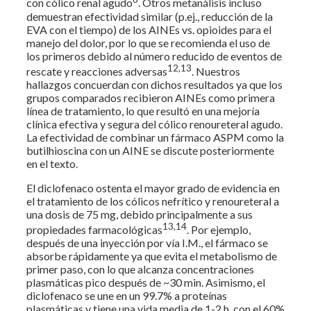
con cólico renal agudo
. Otros metanálisis incluso
demuestran efectividad similar (p.ej., reducción de la
EVA con el tiempo) de los AINEs vs. opioides para el
manejo del dolor, por lo que se recomienda el uso de
los primeros debido al número reducido de eventos de
12,13
rescate y reacciones adversas
. Nuestros
hallazgos concuerdan con dichos resultados ya que los
grupos comparados recibieron AINEs como primera
línea de tratamiento, lo que resultó en una mejoría
clínica efectiva y segura del cólico renoureteral agudo.
La efectividad de combinar un fármaco ASPM como la
butilhioscina con un AINE se discute posteriormente
en el texto.
El diclofenaco ostenta el mayor grado de evidencia en
el tratamiento de los cólicos nefrítico y renoureteral a
una dosis de 75 mg, debido principalmente a sus
13,14
propiedades farmacológicas
. Por ejemplo,
después de una inyección por vía I.M., el fármaco se
absorbe rápidamente ya que evita el metabolismo de
primer paso, con lo que alcanza concentraciones
plasmáticas pico después de ~30 min. Asimismo, el
diclofenaco se une en un 99.7% a proteínas
plasmáticas y tiene una vida media de 1-2 h, con el 60%