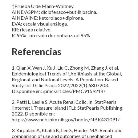
†Prueba U de Mann-Whitney.
AINE/ASPM: diclofenaco+butilhioscina.
AINE/AINE: ketorolaco+dipirona.
EVA: escala visual análoga.
RR: riesgo relativo.
IC95%: intervalo de confianza al 95%.
Referencias
1. Qian X, Wan J, Xu J, Liu C, Zhong M, Zhang J, et al.
Epidemiological Trends of Urolithiasis at the Global,
Regional, and National Levels: A Population-Based
Study. Int J Clin Pract. 2022;2022(1):6807203.
Disponible en: /pmc/articles/PMC9159214/
2. Patti L, Leslie S. Acute Renal Colic. In: StatPearls
[Internet]. Treasure Island (FL): StatPearls Publishing;
2022. Disponible en:
https://www.ncbi.nlm.nih.gov/books/NBK431091/
3. Kirpalani A, Khalili K, Lee S, Haider MA. Renal colic:
comparison of use and outcomes of unenhanced