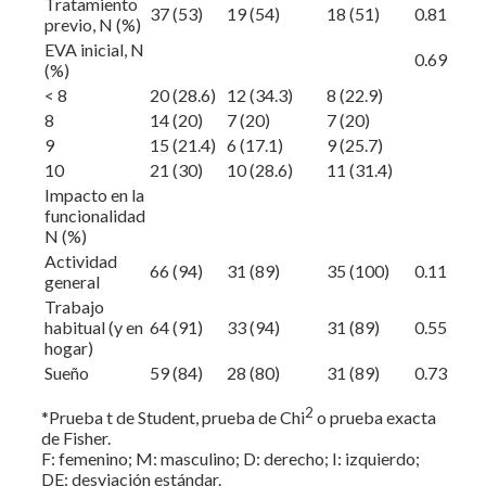
Tratamiento
37 (53)
19 (54)
18 (51)
0.81
previo, N (%)
EVA inicial, N
0.69
(%)
< 8
20 (28.6)
12 (34.3)
8 (22.9)
8
14 (20)
7 (20)
7 (20)
9
15 (21.4)
6 (17.1)
9 (25.7)
10
21 (30)
10 (28.6)
11 (31.4)
Impacto en la
funcionalidad
N (%)
Actividad
66 (94)
31 (89)
35 (100)
0.11
general
Trabajo
habitual (y en
64 (91)
33 (94)
31 (89)
0.55
hogar)
Sueño
59 (84)
28 (80)
31 (89)
0.73
2
*Prueba t de Student, prueba de Chi
o prueba exacta
de Fisher.
F: femenino; M: masculino; D: derecho; I: izquierdo;
DE: desviación estándar.