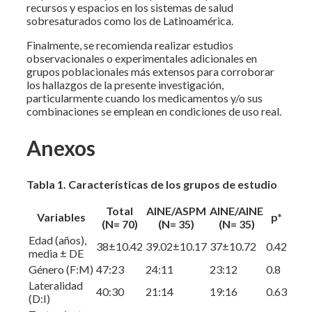
recursos y espacios en los sistemas de salud
sobresaturados como los de Latinoamérica.
Finalmente, se recomienda realizar estudios
observacionales o experimentales adicionales en
grupos poblacionales más extensos para corroborar
los hallazgos de la presente investigación,
particularmente cuando los medicamentos y/o sus
combinaciones se emplean en condiciones de uso real.
Anexos
Tabla 1. Características de los grupos de estudio
Total
AINE/ASPM
AINE/AINE
Variables
p*
(N= 70)
(N= 35)
(N= 35)
Edad (años),
38±10.42
39.02±10.17
37±10.72
0.42
media ± DE
Género (F:M)
47:23
24:11
23:12
0.8
Lateralidad
40:30
21:14
19:16
0.63
(D:I)