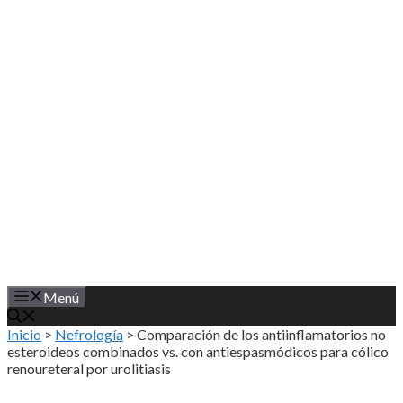
Saltar
al
contenido
Menú
Inicio
>
Nefrología
>
Comparación de los antiinflamatorios no
esteroideos combinados vs. con antiespasmódicos para cólico
renoureteral por urolitiasis