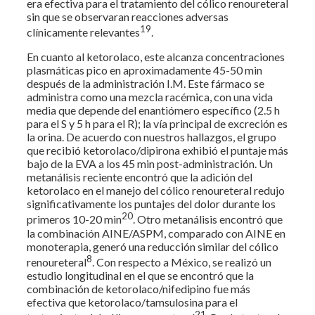
era efectiva para el tratamiento del cólico renoureteral
sin que se observaran reacciones adversas
19
clínicamente relevantes
.
En cuanto al ketorolaco, este alcanza concentraciones
plasmáticas pico en aproximadamente 45-50 min
después de la administración I.M. Este fármaco se
administra como una mezcla racémica, con una vida
media que depende del enantiómero específico (2.5 h
para el S y 5 h para el R); la vía principal de excreción es
la orina. De acuerdo con nuestros hallazgos, el grupo
que recibió ketorolaco/dipirona exhibió el puntaje más
bajo de la EVA a los 45 min post-administración. Un
metanálisis reciente encontró que la adición del
ketorolaco en el manejo del cólico renoureteral redujo
significativamente los puntajes del dolor durante los
20
primeros 10-20 min
. Otro metanálisis encontró que
la combinación AINE/ASPM, comparado con AINE en
monoterapia, generó una reducción similar del cólico
8
renoureteral
. Con respecto a México, se realizó un
estudio longitudinal en el que se encontró que la
combinación de ketorolaco/nifedipino fue más
efectiva que ketorolaco/tamsulosina para el
21