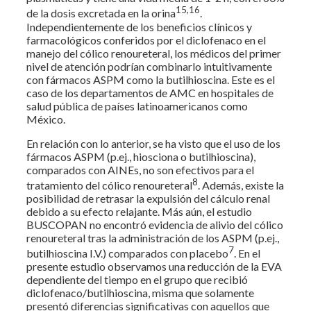
15,16
de la dosis excretada en la orina
.
Independientemente de los beneficios clínicos y
farmacológicos conferidos por el diclofenaco en el
manejo del cólico renoureteral, los médicos del primer
nivel de atención podrían combinarlo intuitivamente
con fármacos ASPM como la butilhioscina. Este es el
caso de los departamentos de AMC en hospitales de
salud pública de países latinoamericanos como
México.
En relación con lo anterior, se ha visto que el uso de los
fármacos ASPM (p.ej., hiosciona o butilhioscina),
comparados con AINEs, no son efectivos para el
8
tratamiento del cólico renoureteral
. Además, existe la
posibilidad de retrasar la expulsión del cálculo renal
debido a su efecto relajante. Más aún, el estudio
BUSCOPAN no encontró evidencia de alivio del cólico
renoureteral tras la administración de los ASPM (p.ej.,
7
butilhioscina I.V.) comparados con placebo
. En el
presente estudio observamos una reducción de la EVA
dependiente del tiempo en el grupo que recibió
diclofenaco/butilhioscina, misma que solamente
presentó diferencias significativas con aquellos que