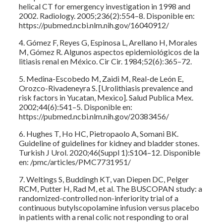
helical CT for emergency investigation in 1998 and
2002. Radiology. 2005;236(2):554–8. Disponible en:
https://pubmed.ncbi.nlm.nih.gov/16040912/
4. Gómez F, Reyes G, Espinosa L, Arellano H, Morales
M, Gómez R. Algunos aspectos epidemiológicos de la
litiasis renal en México. Cir Cir. 1984;52(6):365–72.
5. Medina-Escobedo M, Zaidi M, Real-de León E,
Orozco-Rivadeneyra S. [Urolithiasis prevalence and
risk factors in Yucatan, Mexico]. Salud Publica Mex.
2002;44(6):541–5. Disponible en:
https://pubmed.ncbi.nlm.nih.gov/20383456/
6. Hughes T, Ho HC, Pietropaolo A, Somani BK.
Guideline of guidelines for kidney and bladder stones.
Turkish J Urol. 2020;46(Suppl 1):S104–12. Disponible
en: /pmc/articles/PMC7731951/
7. Weltings S, Buddingh KT, van Diepen DC, Pelger
RCM, Putter H, Rad M, et al. The BUSCOPAN study: a
randomized-controlled non-inferiority trial of a
continuous butylscopolamine infusion versus placebo
in patients with a renal colic not responding to oral