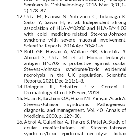
Seminars in Ophthalmology. 2016 Mar 3;31(1–
2):178–87.
Ueta M, Kaniwa N, Sotozono C, Tokunaga K,
Saito Y, Sawai H, et al. Independent strong
association of HLA-A*02:06 and HLA-B*44:03
with cold medicine-related Stevens-Johnson
syndrome with severe mucosal involvement.
Scientific Reports. 2014 Apr 30;4:1–6.
Butt GF, Hassan A, Wallace GR, Kinoshita S,
Ahmad S, Ueta M, et al. Human leukocyte
antigen B*0702 is protective against ocular
Stevens–Johnson syndrome/toxic epidermal
necrolysis in the UK population. Scientific
Reports. 2021 Dec 1;11:1–8.
Bolognia JL, Schaffer J v., Cerroni L.
Dermatology. 4th ed. ElSevier; 2018.
Hazin R, Ibrahimi OA, Hazin MI, Kimyai-Asadi A.
Stevens-Johnson syndrome: Pathogenesis,
diagnosis, and management. Vol. 40, Annals of
Medicine. 2008. p. 129–38.
Abrol A, Gulanikar A, Thakre S, Patel A. Study of
ocular manifestations of Stevens-Johnson
syndrome/toxic epidermal necrolysis. Indian