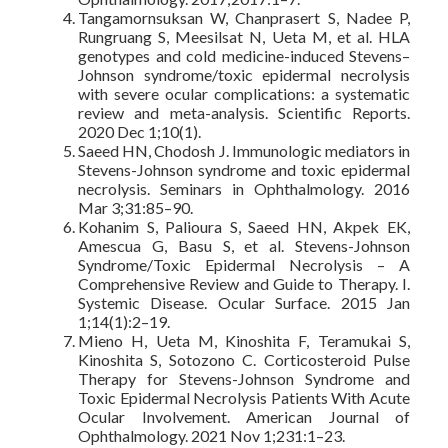
Tangamornsuksan W, Chanprasert S, Nadee P,
Rungruang S, Meesilsat N, Ueta M, et al. HLA
genotypes and cold medicine-induced Stevens–
Johnson syndrome/toxic epidermal necrolysis
with severe ocular complications: a systematic
review and meta-analysis. Scientific Reports.
2020 Dec 1;10(1).
Saeed HN, Chodosh J. Immunologic mediators in
Stevens-Johnson syndrome and toxic epidermal
necrolysis. Seminars in Ophthalmology. 2016
Mar 3;31:85–90.
Kohanim S, Palioura S, Saeed HN, Akpek EK,
Amescua G, Basu S, et al. Stevens-Johnson
Syndrome/Toxic Epidermal Necrolysis – A
Comprehensive Review and Guide to Therapy. I.
Systemic Disease. Ocular Surface. 2015 Jan
1;14(1):2–19.
Mieno H, Ueta M, Kinoshita F, Teramukai S,
Kinoshita S, Sotozono C. Corticosteroid Pulse
Therapy for Stevens-Johnson Syndrome and
Toxic Epidermal Necrolysis Patients With Acute
Ocular Involvement. American Journal of
Ophthalmology. 2021 Nov 1;231:1–23.