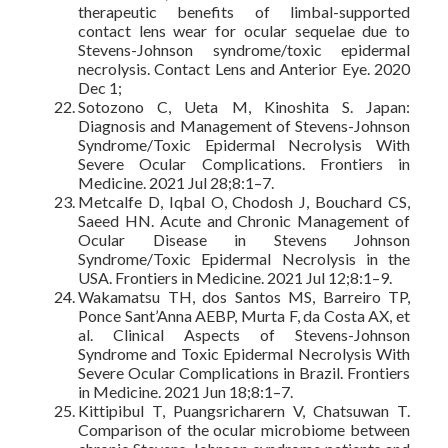
therapeutic benefits of limbal-supported
contact lens wear for ocular sequelae due to
Stevens-Johnson syndrome/toxic epidermal
necrolysis. Contact Lens and Anterior Eye. 2020
Dec 1;
Sotozono C, Ueta M, Kinoshita S. Japan:
Diagnosis and Management of Stevens-Johnson
Syndrome/Toxic Epidermal Necrolysis With
Severe Ocular Complications. Frontiers in
Medicine. 2021 Jul 28;8:1–7.
Metcalfe D, Iqbal O, Chodosh J, Bouchard CS,
Saeed HN. Acute and Chronic Management of
Ocular Disease in Stevens Johnson
Syndrome/Toxic Epidermal Necrolysis in the
USA. Frontiers in Medicine. 2021 Jul 12;8:1–9.
Wakamatsu TH, dos Santos MS, Barreiro TP,
Ponce Sant’Anna AEBP, Murta F, da Costa AX, et
al. Clinical Aspects of Stevens-Johnson
Syndrome and Toxic Epidermal Necrolysis With
Severe Ocular Complications in Brazil. Frontiers
in Medicine. 2021 Jun 18;8:1–7.
Kittipibul T, Puangsricharern V, Chatsuwan T.
Comparison of the ocular microbiome between