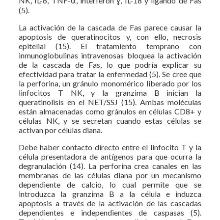
NK, IL-6, TNF-⍺, interferón ɣ, IL-18 y ligando de Fas
(5).
La activación de la cascada de Fas parece causar la
apoptosis de queratinocitos y, con ello, necrosis
epitelial (15). El tratamiento temprano con
inmunoglobulinas intravenosas bloquea la activación
de la cascada de Fas, lo que podría explicar su
efectividad para tratar la enfermedad (5). Se cree que
la perforina, un gránulo monomérico liberado por los
linfocitos T NK, y la granzima B inician la
queratinolisis en el NET/SSJ (15). Ambas moléculas
están almacenadas como gránulos en células CD8+ y
células NK, y se secretan cuando estas células se
activan por células diana.
Debe haber contacto directo entre el linfocito T y la
célula presentadora de antígenos para que ocurra la
degranulación (14). La perforina crea canales en las
membranas de las células diana por un mecanismo
dependiente de calcio, lo cual permite que se
introduzca la granzima B a la célula e induzca
apoptosis a través de la activación de las cascadas
dependientes e independientes de caspasas (5).