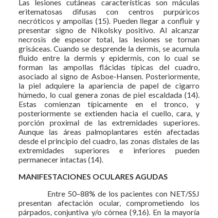
Las lesiones cutáneas características son máculas
eritematosas difusas con centros purpúricos
necróticos y ampollas (15). Pueden llegar a confluir y
presentar signo de Nikolsky positivo. Al alcanzar
necrosis de espesor total, las lesiones se tornan
grisáceas. Cuando se desprende la dermis, se acumula
fluido entre la dermis y epidermis, con lo cual se
forman las ampollas flácidas típicas del cuadro,
asociado al signo de Asboe-Hansen. Posteriormente,
la piel adquiere la apariencia de papel de cigarro
húmedo, lo cual genera zonas de piel escaldada (14).
Estas comienzan típicamente en el tronco, y
posteriormente se extienden hacia el cuello, cara, y
porción proximal de las extremidades superiores.
Aunque las áreas palmoplantares estén afectadas
desde el principio del cuadro, las zonas distales de las
extremidades superiores e inferiores pueden
permanecer intactas (14).
MANIFESTACIONES OCULARES AGUDAS
Entre 50–88% de los pacientes con NET/SSJ
presentan afectación ocular, comprometiendo los
párpados, conjuntiva y/o córnea (9,16). En la mayoría