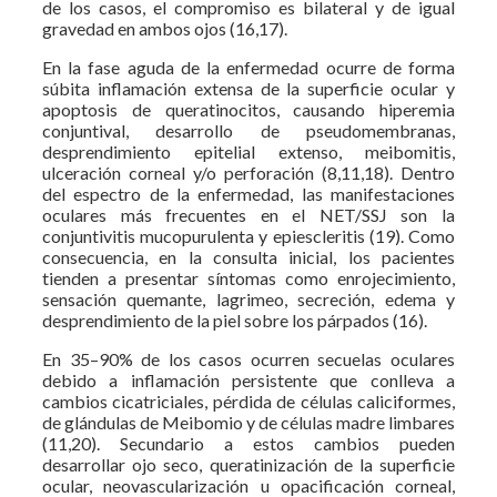
de los casos, el compromiso es bilateral y de igual
gravedad en ambos ojos (16,17).
En la fase aguda de la enfermedad ocurre de forma
súbita inflamación extensa de la superficie ocular y
apoptosis de queratinocitos, causando hiperemia
conjuntival, desarrollo de pseudomembranas,
desprendimiento epitelial extenso, meibomitis,
ulceración corneal y/o perforación (8,11,18). Dentro
del espectro de la enfermedad, las manifestaciones
oculares más frecuentes en el NET/SSJ son la
conjuntivitis mucopurulenta y epiescleritis (19). Como
consecuencia, en la consulta inicial, los pacientes
tienden a presentar síntomas como enrojecimiento,
sensación quemante, lagrimeo, secreción, edema y
desprendimiento de la piel sobre los párpados (16).
En 35–90% de los casos ocurren secuelas oculares
debido a inflamación persistente que conlleva a
cambios cicatriciales, pérdida de células caliciformes,
de glándulas de Meibomio y de células madre limbares
(11,20). Secundario a estos cambios pueden
desarrollar ojo seco, queratinización de la superficie
ocular, neovascularización u opacificación corneal,