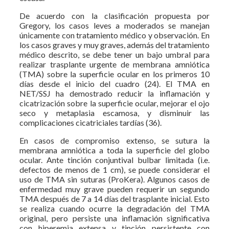
De acuerdo con la clasificación propuesta por
Gregory, los casos leves a moderados se manejan
únicamente con tratamiento médico y observación. En
los casos graves y muy graves, además del tratamiento
médico descrito, se debe tener un bajo umbral para
realizar trasplante urgente de membrana amniótica
(TMA) sobre la superficie ocular en los primeros 10
días desde el inicio del cuadro (24). El TMA en
NET/SSJ ha demostrado reducir la inflamación y
cicatrización sobre la superficie ocular, mejorar el ojo
seco y metaplasia escamosa, y disminuir las
complicaciones cicatriciales tardías (36).
En casos de compromiso extenso, se sutura la
membrana amniótica a toda la superficie del globo
ocular. Ante tinción conjuntival bulbar limitada (i.e.
defectos de menos de 1 cm), se puede considerar el
uso de TMA sin suturas (ProKera). Algunos casos de
enfermedad muy grave pueden requerir un segundo
TMA después de 7 a 14 días del trasplante inicial. Esto
se realiza cuando ocurre la degradación del TMA
original, pero persiste una inflamación significativa
con hiperemia extensa y tinción persistente con