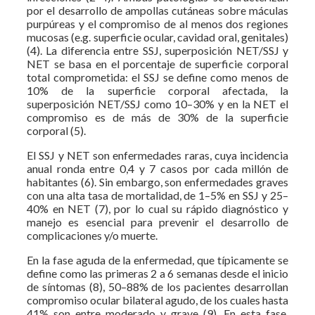
por el desarrollo de ampollas cutáneas sobre máculas
purpúreas y el compromiso de al menos dos regiones
mucosas (e.g. superficie ocular, cavidad oral, genitales)
(4). La diferencia entre SSJ, superposición NET/SSJ y
NET se basa en el porcentaje de superficie corporal
total comprometida: el SSJ se define como menos de
10% de la superficie corporal afectada, la
superposición NET/SSJ como 10–30% y en la NET el
compromiso es de más de 30% de la superficie
corporal (5).
El SSJ y NET son enfermedades raras, cuya incidencia
anual ronda entre 0,4 y 7 casos por cada millón de
habitantes (6). Sin embargo, son enfermedades graves
con una alta tasa de mortalidad, de 1–5% en SSJ y 25–
40% en NET (7), por lo cual su rápido diagnóstico y
manejo es esencial para prevenir el desarrollo de
complicaciones y/o muerte.
En la fase aguda de la enfermedad, que típicamente se
define como las primeras 2 a 6 semanas desde el inicio
de síntomas (8), 50–88% de los pacientes desarrollan
compromiso ocular bilateral agudo, de los cuales hasta
41% son entre moderado y grave (9). En esta fase,