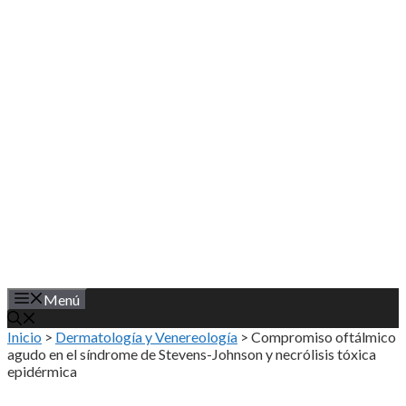
Saltar
al
contenido
Menú
Inicio
>
Dermatología y Venereología
>
Compromiso oftálmico
agudo en el síndrome de Stevens-Johnson y necrólisis tóxica
epidérmica