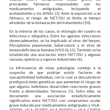
principales fármacos responsables son los
medicamentos antigripales, incluyendo el
acetaminofén y los AINEs (1). Ante la exposición a un
fármaco, el riesgo de NET/SSJ se limita al tiempo
alrededor de la instauración del tratamiento (10).
En la minoría de los casos, la etiología del cuadro es
infecciosa o idiopática. Entre los agentes infecciosos
desencadenantes, se ha implicado al virus del herpes,
Mycoplasma pneumoniae
, tuberculosis y el virus de
inmunodeficiencia humana (VIH) (6,11). También se ha
establecido una asociación entre NET/SSJ y algunas
vacunas, químicos y vapores industriales (6).
La infrecuencia de estas patologías condujo a la
sospecha de que podrían existir factores de
susceptibilidad individual, con lo cual se descubrieron
predisposiciones genéticas que aumentan el riesgo de
que algunos individuos desarrollen reacciones graves
frente a determinados fármacos (1). Entre ellas, se
documentó una asociación estadísticamente
significativa entre NET/SSJ con compromiso ocular
grave inducido por medicamentos antigripales y HLA-
A*0206, HLA-A*3303, HLA-B*4403 y HLA-C*0501