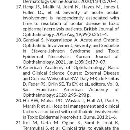
Dermatology Online Journal. 2020;11(4):570–4.
Heng JS, Malik N, Joshi N, Hayes M, Jones I,
Fuller LC, et al. Severity of acute ocular
involvement is independently associated with
time to resolution of ocular disease in toxic
epidermal necrolysis patients. British Journal of
Ophthalmology. 2015 Aug 19;99(2):251–4.
Ganekal S, Nagarajappa A. Acute and Chronic
Ophthalmic Involvement, Severity, and Sequelae
in Stevens-Johnson Syndrome and Toxic
Epidermal Necrolysis. Korean Journal of
Ophthalmology. 2021 Jun 1;35(3):179–87.
American Academy of Ophthalmology. Basic
and Clinical Science Course: External Disease
and Cornea. Weisenthal RW, Daly MK, de Freitas
D, Feder RS, Orlin SE, Tu EY, et al., editors. Vol. 8.
San Francisco: American Academy of
Ophthalmology; 2020. 295–298 p.
Hii BW, Mahar PD, Wasiak J, Hall AJ, Paul E,
Marsh P, et al. Hospital management and clinical
factors associated with ophthalmic involvement
in Toxic Epidermal Necrolysis. Burns. 2013;1–6.
Itoi M, Ueta M, Ogino K, Sumi E, Imai K,
Teramukai S, et al. Clinical trial to evaluate the