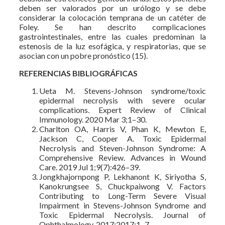
deben ser valorados por un urólogo y se debe
considerar la colocación temprana de un catéter de
Foley. Se han descrito complicaciones
gastrointestinales, entre las cuales predominan la
estenosis de la luz esofágica, y respiratorias, que se
asocian con un pobre pronóstico (15).
REFERENCIAS BIBLIOGRÁFICAS
Ueta M. Stevens-Johnson syndrome/toxic
epidermal necrolysis with severe ocular
complications. Expert Review of Clinical
Immunology. 2020 Mar 3;1–30.
Charlton OA, Harris V, Phan K, Mewton E,
Jackson C, Cooper A. Toxic Epidermal
Necrolysis and Steven-Johnson Syndrome: A
Comprehensive Review. Advances in Wound
Care. 2019 Jul 1;9(7):426–39.
Jongkhajornpong P, Lekhanont K, Siriyotha S,
Kanokrungsee S, Chuckpaiwong V. Factors
Contributing to Long-Term Severe Visual
Impairment in Stevens-Johnson Syndrome and
Toxic Epidermal Necrolysis. Journal of
Ophthalmology. 2017;2017:1–7.