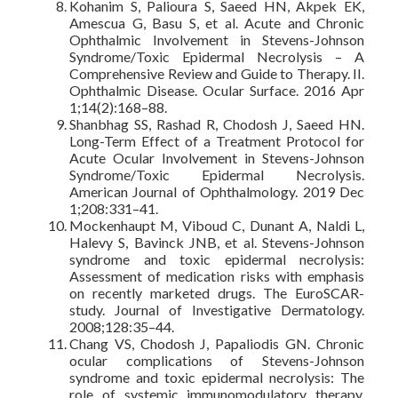
Kohanim S, Palioura S, Saeed HN, Akpek EK,
Amescua G, Basu S, et al. Acute and Chronic
Ophthalmic Involvement in Stevens-Johnson
Syndrome/Toxic Epidermal Necrolysis – A
Comprehensive Review and Guide to Therapy. II.
Ophthalmic Disease. Ocular Surface. 2016 Apr
1;14(2):168–88.
Shanbhag SS, Rashad R, Chodosh J, Saeed HN.
Long-Term Effect of a Treatment Protocol for
Acute Ocular Involvement in Stevens-Johnson
Syndrome/Toxic Epidermal Necrolysis.
American Journal of Ophthalmology. 2019 Dec
1;208:331–41.
Mockenhaupt M, Viboud C, Dunant A, Naldi L,
Halevy S, Bavinck JNB, et al. Stevens-Johnson
syndrome and toxic epidermal necrolysis:
Assessment of medication risks with emphasis
on recently marketed drugs. The EuroSCAR-
study. Journal of Investigative Dermatology.
2008;128:35–44.
Chang VS, Chodosh J, Papaliodis GN. Chronic
ocular complications of Stevens-Johnson
syndrome and toxic epidermal necrolysis: The
role of systemic immunomodulatory therapy.