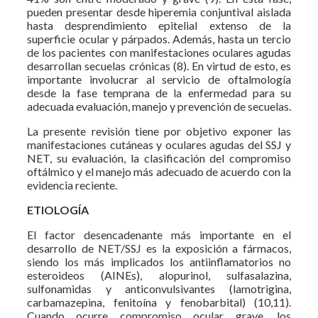
pueden presentar desde hiperemia conjuntival aislada
hasta desprendimiento epitelial extenso de la
superficie ocular y párpados. Además, hasta un tercio
de los pacientes con manifestaciones oculares agudas
desarrollan secuelas crónicas (8). En virtud de esto, es
importante involucrar al servicio de oftalmología
desde la fase temprana de la enfermedad para su
adecuada evaluación, manejo y prevención de secuelas.
La presente revisión tiene por objetivo exponer las
manifestaciones cutáneas y oculares agudas del SSJ y
NET, su evaluación, la clasificación del compromiso
oftálmico y el manejo más adecuado de acuerdo con la
evidencia reciente.
ETIOLOGÍA
El factor desencadenante más importante en el
desarrollo de NET/SSJ es la exposición a fármacos,
siendo los más implicados los antiinflamatorios no
esteroideos (AINEs), alopurinol, sulfasalazina,
sulfonamidas y anticonvulsivantes (lamotrigina,
carbamazepina, fenitoína y fenobarbital) (10,11).
Cuando ocurre compromiso ocular grave, los