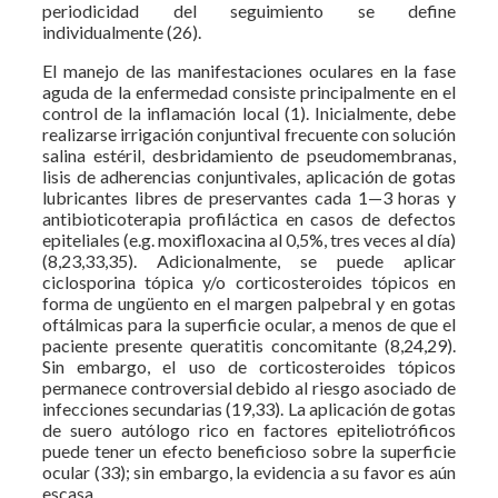
periodicidad del seguimiento se define
individualmente (26).
El manejo de las manifestaciones oculares en la fase
aguda de la enfermedad consiste principalmente en el
control de la inflamación local (1). Inicialmente, debe
realizarse irrigación conjuntival frecuente con solución
salina estéril, desbridamiento de pseudomembranas,
lisis de adherencias conjuntivales, aplicación de gotas
lubricantes libres de preservantes cada 1—3 horas y
antibioticoterapia profiláctica en casos de defectos
epiteliales (e.g. moxifloxacina al 0,5%, tres veces al día)
(8,23,33,35). Adicionalmente, se puede aplicar
ciclosporina tópica y/o corticosteroides tópicos en
forma de ungüento en el margen palpebral y en gotas
oftálmicas para la superficie ocular, a menos de que el
paciente presente queratitis concomitante (8,24,29).
Sin embargo, el uso de corticosteroides tópicos
permanece controversial debido al riesgo asociado de
infecciones secundarias (19,33). La aplicación de gotas
de suero autólogo rico en factores epiteliotróficos
puede tener un efecto beneficioso sobre la superficie
ocular (33); sin embargo, la evidencia a su favor es aún
escasa.