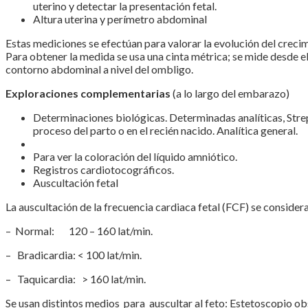
uterino y detectar la presentación fetal.
Altura uterina y perímetro abdominal
Estas mediciones se efectúan para valorar la evolución del crec
Para obtener la medida se usa una cinta métrica; se mide desde el 
contorno abdominal a nivel del ombligo.
Exploraciones complementarias
(a lo largo del embarazo)
Determinaciones biológicas. Determinadas analíticas, Strep
proceso del parto o en el recién nacido. Analítica general.
Para ver la coloración del líquido amniótico.
Registros cardiotocográficos.
Auscultación fetal
La auscultación de la frecuencia cardiaca fetal (FCF) se considera
– Normal: 120 – 160 lat/min.
– Bradicardia: < 100 lat/min.
– Taquicardia: > 160 lat/min.
Se usan distintos medios para auscultar al feto: Estetoscopio obs