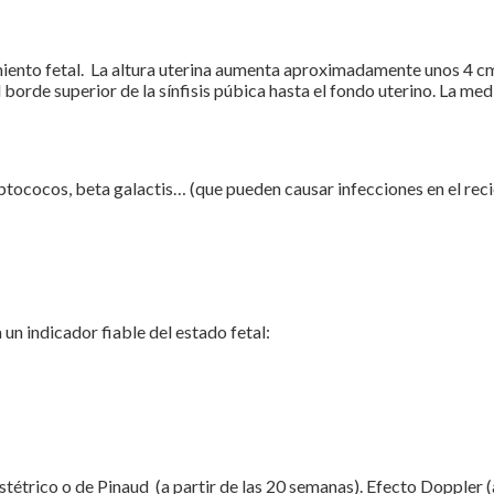
imiento fetal. La altura uterina aumenta aproximadamente unos 4 cm
borde superior de la sínfisis púbica hasta el fondo uterino. La med
tococos, beta galactis… (que pueden causar infecciones en el recié
 un indicador fiable del estado fetal:
tétrico o de Pinaud (a partir de las 20 semanas). Efecto Doppler (a