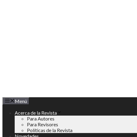
Saltar
al
contenido
Menú
Acerca de la Revista
Para Autores
Para Revisores
Políticas de la Revista
Novedades