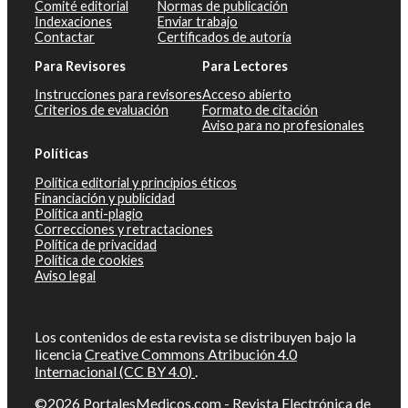
Comité editorial
Normas de publicación
Indexaciones
Enviar trabajo
Contactar
Certificados de autoría
Para Revisores
Para Lectores
Instrucciones para revisores
Acceso abierto
Criterios de evaluación
Formato de citación
Aviso para no profesionales
Políticas
Política editorial y principios éticos
Financiación y publicidad
Política anti-plagio
Correcciones y retractaciones
Política de privacidad
Política de cookies
Aviso legal
Los contenidos de esta revista se distribuyen bajo la
licencia
Creative Commons Atribución 4.0
Internacional (CC BY 4.0)
.
©2026
PortalesMedicos.com
-
Revista Electrónica de