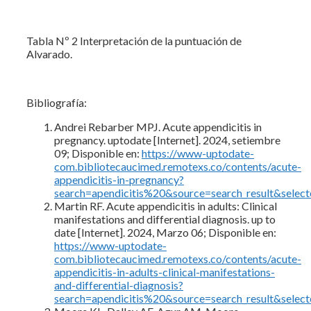
Tabla Nº 2 Interpretación de la puntuación de
Alvarado.
Bibliografía:
Andrei Rebarber MPJ. Acute appendicitis in
pregnancy. uptodate [Internet]. 2024, setiembre
09; Disponible en:
https://www-uptodate-
com.bibliotecaucimed.remotexs.co/contents/acute-
appendicitis-in-pregnancy?
search=apendicitis%20&source=search_result&selec
Martin RF. Acute appendicitis in adults: Clinical
manifestations and differential diagnosis. up to
date [Internet]. 2024, Marzo 06; Disponible en:
https://www-uptodate-
com.bibliotecaucimed.remotexs.co/contents/acute-
appendicitis-in-adults-clinical-manifestations-
and-differential-diagnosis?
search=apendicitis%20&source=search_result&selec