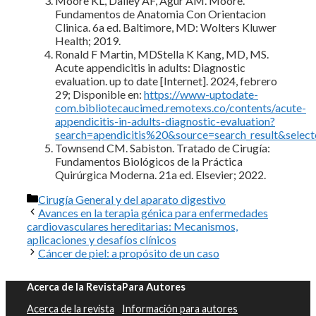
Moore KL, Dalley AF, Agur AM. Moore.
Fundamentos de Anatomia Con Orientacion
Clinica. 6a ed. Baltimore, MD: Wolters Kluwer
Health; 2019.
Ronald F Martin, MDStella K Kang, MD, MS.
Acute appendicitis in adults: Diagnostic
evaluation. up to date [Internet]. 2024, febrero
29; Disponible en:
https://www-uptodate-
com.bibliotecaucimed.remotexs.co/contents/acute-
appendicitis-in-adults-diagnostic-evaluation?
search=apendicitis%20&source=search_result&selec
Townsend CM. Sabiston. Tratado de Cirugía:
Fundamentos Biológicos de la Práctica
Quirúrgica Moderna. 21a ed. Elsevier; 2022.
Categorías
Cirugía General y del aparato digestivo
Avances en la terapia génica para enfermedades
cardiovasculares hereditarias: Mecanismos,
aplicaciones y desafíos clínicos
Cáncer de piel: a propósito de un caso
Acerca de la Revista
Para Autores
Acerca de la revista
Información para autores