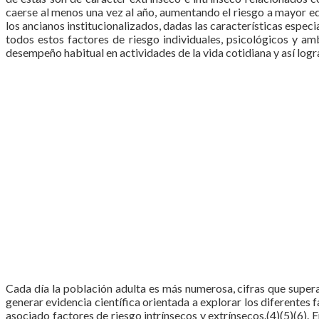
caerse al menos una vez al año, aumentando el riesgo a mayor e
los ancianos institucionalizados, dadas las características especi
todos estos factores de riesgo individuales, psicológicos y 
desempeño habitual en actividades de la vida cotidiana y así lo
Cada día la población adulta es más numerosa, cifras que supera
generar evidencia científica orientada a explorar los diferentes 
asociado factores de riesgo intrínsecos y extrínsecos.(4)(5)(6)