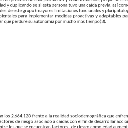
dad y duplicando se si esta persona tuvo una caída previa, así co
ales de este grupo (mayores limitaciones funcionales y pluripatolog
ambientales para implementar medidas proactivas y adaptables pa
grar que perdure su autonomía por mucho más tiempo(3).
n los 2.664.128 frente a la realidad sociodemográfica que enfrent
factores de riesgo asociado a caídas con el fin de desarrollar acci
. Entre los que se encuentran factores , de riesgo como edad aumen