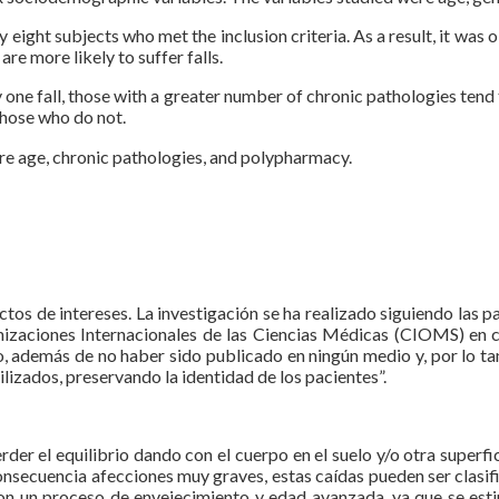
y eight subjects who met the inclusion criteria. As a result, it was
re more likely to suffer falls.
one fall, those with a greater number of chronic pathologies tend t
those who do not.
were age, chronic pathologies, and polypharmacy.
ictos de intereses. La investigación se ha realizado siguiendo las p
nizaciones Internacionales de las Ciencias Médicas (CIOMS) en c
, además de no haber sido publicado en ningún medio y, por lo tan
lizados, preservando la identidad de los pacientes”.
der el equilibrio dando con el cuerpo en el suelo y/o otra super
nsecuencia afecciones muy graves, estas caídas pueden ser clasif
 con un proceso de envejecimiento y edad avanzada, ya que se est