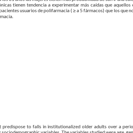
ónicas tienen tendencia a experimentar más caídas que aquellos
acientes usuarios de polifarmacia ( ≥ a 5 fármacos) que los que n
rmacia.
 predispose to falls in institutionalized older adults over a peri
six sociodemographic variables. The variables studied were age, ge