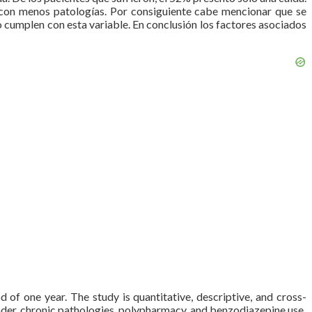
 con menos patologías. Por consiguiente cabe mencionar que se
o cumplen con esta variable. En conclusión los factores asociados
od of one year. The study is quantitative, descriptive, and cross-
nder, chronic pathologies, polypharmacy, and benzodiazepine use.