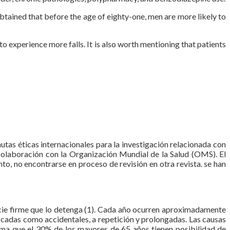
 obtained that before the age of eighty-one, men are more likely to
o experience more falls. It is also worth mentioning that patients
autas éticas internacionales para la investigación relacionada con
olaboración con la Organización Mundial de la Salud (OMS). El
to, no encontrarse en proceso de revisión en otra revista. se han
ficie firme que lo detenga (1). Cada año ocurren aproximadamente
icadas como accidentales, a repetición y prolongadas. Las causas
ima que el 30% de los mayores de 65 años tienen posibilidad de