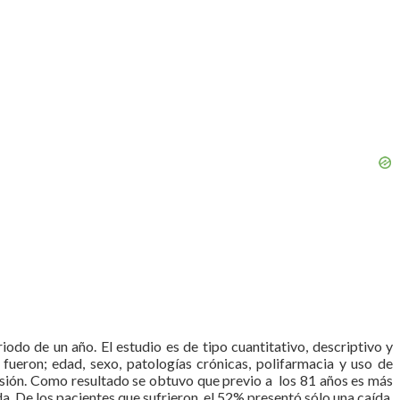
iodo de un año. El estudio es de tipo cuantitativo, descriptivo y
 fueron; edad, sexo, patologías crónicas, polifarmacia y uso de
lusión. Como resultado se obtuvo que previo a los 81 años es más
a. De los pacientes que sufrieron, el 52% presentó sólo una caída.