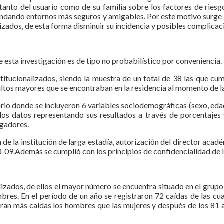
 tanto del usuario como de su familia sobre los factores de ries
indando entornos más seguros y amigables. Por este motivo surge la 
izados, de esta forma disminuir su incidencia y posibles complicac
de esta investigación es de tipo no probabilístico por conveniencia.
titucionalizados, siendo la muestra de un total de 38 las que cum
dultos mayores que se encontraban en la residencia al momento de la
ario donde se incluyeron 6 variables sociodemográficas (sexo, eda
los datos representando sus resultados a través de porcentajes 
igadores.
a de la institución de larga estadía, autorización del director aca
3-09.Además se cumplió con los principios de confidencialidad de l
alizados, de ellos el mayor número se encuentra situado en el gru
res. En el período de un año se registraron 72 caídas de las cu
ran más caídas los hombres que las mujeres y después de los 81 a