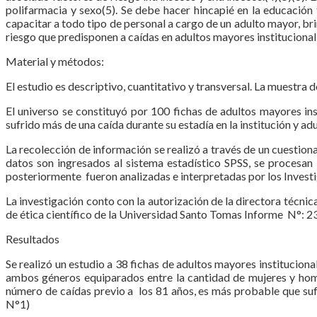
polifarmacia y sexo(5). Se debe hacer hincapié en la educación
capacitar a todo tipo de personal a cargo de un adulto mayor, br
riesgo que predisponen a caídas en adultos mayores institucional
Material y métodos:
El estudio es descriptivo, cuantitativo y transversal. La muestra 
El universo se constituyó por 100 fichas de adultos mayores ins
sufrido más de una caída durante su estadía en la institución y a
La recolección de información se realizó a través de un cuestion
datos son ingresados al sistema estadístico SPSS, se procesan 
posteriormente fueron analizadas e interpretadas por los Invest
La investigación conto con la autorización de la directora técnic
de ética científico de la Universidad Santo Tomas Informe N°: 2
Resultados
Se realizó un estudio a 38 fichas de adultos mayores institucion
ambos géneros equiparados entre la cantidad de mujeres y homb
número de caídas previo a los 81 años, es más probable que suf
N°1)