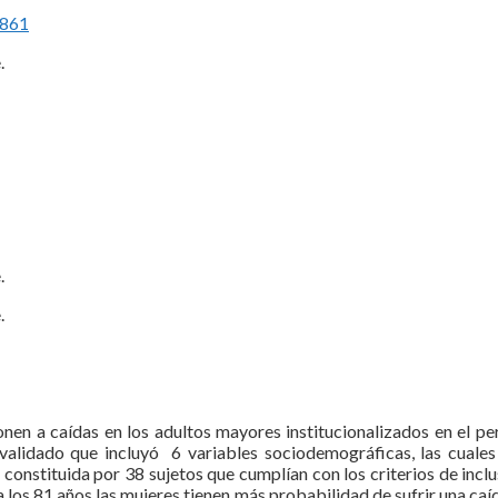
0861
.
.
.
nen a caídas en los adultos mayores institucionalizados en el per
 validado que incluyó 6 variables sociodemográficas, las cuales
 constituida por 38 sujetos que cumplían con los criterios de inc
los 81 años las mujeres tienen más probabilidad de sufrir una caíd