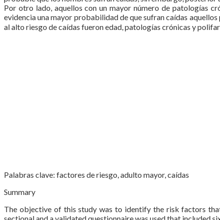
Por otro lado, aquellos con un mayor número de patologías cr
evidencia una mayor probabilidad de que sufran caídas aquellos p
al alto riesgo de caídas fueron edad, patologías crónicas y polifa
Palabras clave: factores de riesgo, adulto mayor, caídas
Summary
The objective of this study was to identify the risk factors that
sectional and a validated questionnaire was used that included 