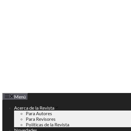
Saltar
al
contenido
Menú
Acerca de la Revista
Para Autores
Para Revisores
Políticas de la Revista
Novedades