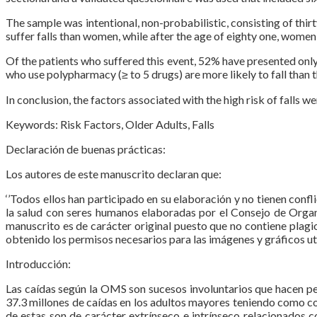
The sample was intentional, non-probabilistic, consisting of thirt
suffer falls than women, while after the age of eighty one, women a
Of the patients who suffered this event, 52% have presented only 
who use polypharmacy (≥ to 5 drugs) are more likely to fall than 
In conclusion, the factors associated with the high risk of falls 
Keywords: Risk Factors, Older Adults, Falls
Declaración de buenas prácticas:
Los autores de este manuscrito declaran que:
‘’Todos ellos han participado en su elaboración y no tienen confl
la salud con seres humanos elaboradas por el Consejo de Orga
manuscrito es de carácter original puesto que no contiene plagio
obtenido los permisos necesarios para las imágenes y gráficos uti
Introducción:
Las caídas según la OMS son sucesos involuntarios que hacen per
37.3 millones de caídas en los adultos mayores teniendo como co
de estas son de carácter extrínseco e intrínseco relacionados