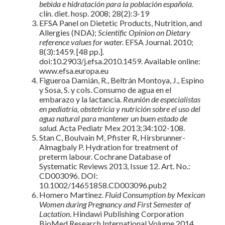
bebida e hidratación para la población española.
clín. diet. hosp. 2008; 28(2):3-19
EFSA Panel on Dietetic Products, Nutrition, and
Allergies (NDA);
Scientific Opinion on Dietary
reference values for water.
EFSA Journal. 2010;
8(3):1459. [48 pp.].
doi:10.2903/j.efsa.2010.1459. Available online:
www.efsa.europa.eu
Figueroa Damián, R., Beltrán Montoya, J., Espino
y Sosa, S. y cols. Consumo de agua en el
embarazo y la lactancia.
Reunión de especialistas
en pediatría, obstetricia y nutrición sobre el uso del
agua natural para mantener un buen estado de
salud.
Acta Pediatr Mex 2013;34:102-108.
Stan C, Boulvain M, Pfister R, Hirsbrunner-
Almagbaly P. Hydration for treatment of
preterm labour. Cochrane Database of
Systematic Reviews 2013, Issue 12. Art. No.:
CD003096. DOI:
10.1002/14651858.CD003096.pub2
Homero Martinez.
Fluid Consumption by Mexican
Women during Pregnancy and First Semester of
Lactation
. Hindawi Publishing Corporation
BioMed Research International Volume 2014,