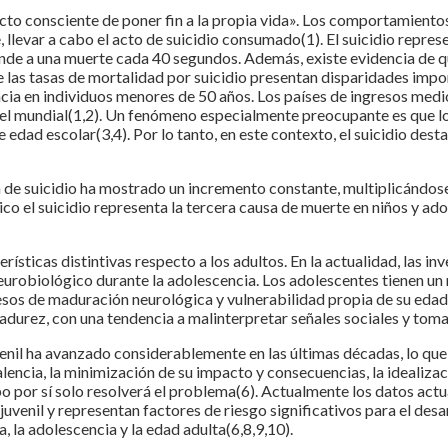
acto consciente de poner fin a la propia vida». Los comportamiento
nte, llevar a cabo el acto de suicidio consumado(1). El suicidio rep
onde a una muerte cada 40 segundos. Además, existe evidencia de qu
e las tasas de mortalidad por suicidio presentan disparidades imp
cia en individuos menores de 50 años. Los países de ingresos medio
 mundial(1,2). Un fenómeno especialmente preocupante es que los 
 edad escolar(3,4). Por lo tanto, en este contexto, el suicidio des
a de suicidio ha mostrado un incremento constante, multiplicándo
xico el suicidio representa la tercera causa de muerte en niños y a
rísticas distintivas respecto a los adultos. En la actualidad, las 
eurobiológico durante la adolescencia. Los adolescentes tienen un
cesos de maduración neurológica y vulnerabilidad propia de su edad
madurez, con una tendencia a malinterpretar señales sociales y tom
uvenil ha avanzado considerablemente en las últimas décadas, lo qu
valencia, la minimización de su impacto y consecuencias, la idealiz
mpo por sí solo resolverá el problema(6). Actualmente los datos ac
uvenil y representan factores de riesgo significativos para el des
a, la adolescencia y la edad adulta(6,8,9,10).