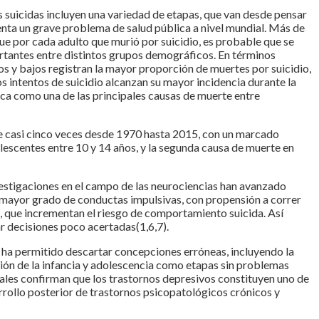
s suicidas incluyen una variedad de etapas, que van desde pensar
resenta un grave problema de salud pública a nivel mundial. Más de
e por cada adulto que murió por suicidio, es probable que se
ortantes entre distintos grupos demográficos. En términos
s y bajos registran la mayor proporción de muertes por suicidio,
intentos de suicidio alcanzan su mayor incidencia durante la
taca como una de las principales causas de muerte entre
se casi cinco veces desde 1970 hasta 2015, con un marcado
dolescentes entre 10 y 14 años, y la segunda causa de muerte en
investigaciones en el campo de las neurociencias han avanzado
 mayor grado de conductas impulsivas, con propensión a correr
, que incrementan el riesgo de comportamiento suicida. Así
ar decisiones poco acertadas(1,6,7).
e ha permitido descartar concepciones erróneas, incluyendo la
ación de la infancia y adolescencia como etapas sin problemas
tuales confirman que los trastornos depresivos constituyen uno de
arrollo posterior de trastornos psicopatológicos crónicos y