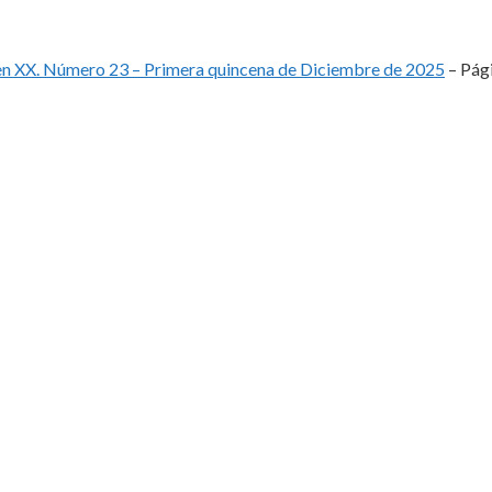
n XX. Número 23 – Primera quincena de Diciembre de 2025
– Pági