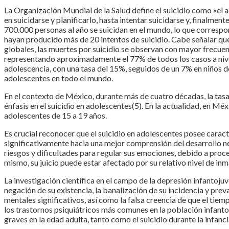
La Organización Mundial de la Salud define el suicidio como «el 
en suicidarse y planificarlo, hasta intentar suicidarse y, finalme
700.000 personas al año se suicidan en el mundo, lo que corresp
hayan producido más de 20 intentos de suicidio. Cabe señalar qu
globales, las muertes por suicidio se observan con mayor frecuen
representando aproximadamente el 77% de todos los casos a nivel
adolescencia, con una tasa del 15%, seguidos de un 7% en niños de
adolescentes en todo el mundo.
En el contexto de México, durante más de cuatro décadas, la tas
énfasis en el suicidio en adolescentes(5). En la actualidad, en Mé
adolescentes de 15 a 19 años.
Es crucial reconocer que el suicidio en adolescentes posee caracte
significativamente hacia una mejor comprensión del desarrollo n
riesgos y dificultades para regular sus emociones, debido a pro
mismo, su juicio puede estar afectado por su relativo nivel de in
La investigación científica en el campo de la depresión infantoj
negación de su existencia, la banalización de su incidencia y pre
mentales significativos, así como la falsa creencia de que el tie
los trastornos psiquiátricos más comunes en la población infantoj
graves en la edad adulta, tanto como el suicidio durante la infanci