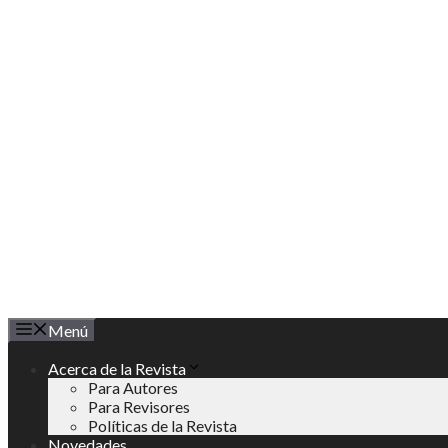
Saltar
al
contenido
Menú
Acerca de la Revista
Para Autores
Para Revisores
Políticas de la Revista
Novedades