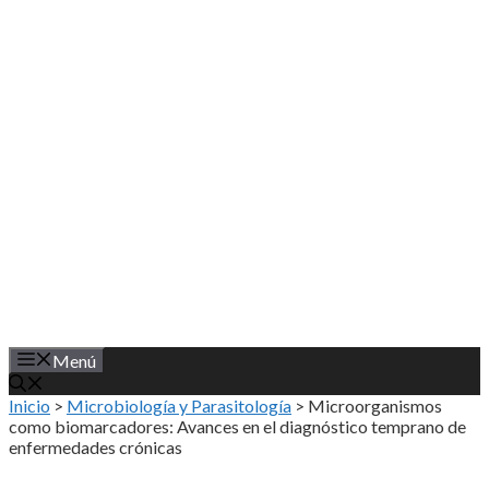
Saltar
al
contenido
Menú
Inicio
>
Microbiología y Parasitología
>
Microorganismos
como biomarcadores: Avances en el diagnóstico temprano de
enfermedades crónicas