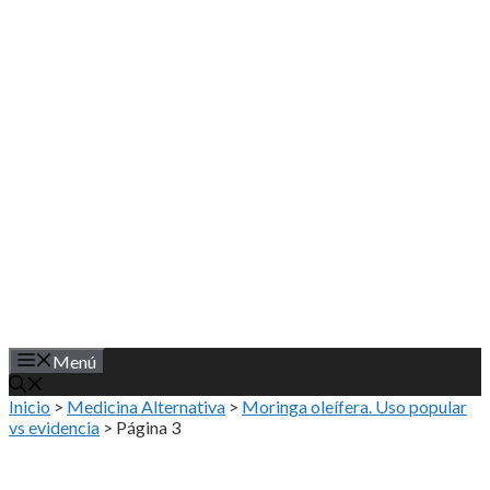
Saltar
al
contenido
Menú
Inicio
>
Medicina Alternativa
>
Moringa oleífera. Uso popular
vs evidencia
>
Página 3