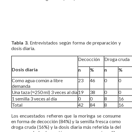
Tabla 3.
Entrevistados según forma de preparación y
dosis diaria.
Decocción
Droga cruda
Dosis diaria
n
%
n
%
Como agua común a libre
23
46
0
0
demanda
Una taza (≈250 ml) 3 veces al día
19
38
0
0
1 semilla 3 veces al día
0
0
8
16
Total
42
84
8
16
Los encuestados refieren que la moringa se consume
en forma de decocción (84%) y la semilla fresca como
droga cruda (16%) y la dosis diaria más referida la del