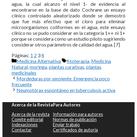
agua, la cual alcanzo el nivel 1- de evidencia al
encontrarse en la base de dato Cochrane un ensayo
clínico controlado aleatorizado donde se demostró
que fue más efectivo que el cloro para eliminar
microorganismos coliformes en el agua, este ensayo
clínico no se pudo considerar en la categoría 1++ ni 1+
porque se considera como un estudio piloto sugiriendo
considerar otros parámetros de calidad del agua. [7]
Páginas:
1
2
3
4
Categorías
Etiquetas
Medicina Alternativa
fitoterapia
,
Medicina
Natural
,
moringa
,
plantas curativas
,
plantas
medicinales
Mordeduras por serpiente. Emergencia poco
frecuente
Neumotórax espontáneo en tuberculosis activa
Acerca de la Revista
Para Autores
Acerca de la revista
Información para autores
Comité editorial
Normas de publicación
Indexaciones
Enviar trabajo
Contactar
Certificados de autoría