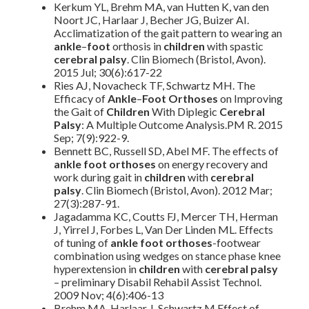
Kerkum YL, Brehm MA, van Hutten K, van den
Noort JC, Harlaar J, Becher JG, Buizer AI.
Acclimatization of the gait pattern to wearing an
ankle
–
foot
orthosis in
children
with spastic
cerebral palsy
. Clin Biomech (Bristol, Avon).
2015 Jul; 30(6):617-22
Ries AJ, Novacheck TF, Schwartz MH. The
Efficacy of
Ankle
–
Foot Orthoses
on Improving
the Gait of
Children
With Diplegic
Cerebral
Palsy
: A Multiple Outcome Analysis.PM R. 2015
Sep; 7(9):922-9.
Bennett BC, Russell SD, Abel MF. The effects of
ankle
foot orthoses
on energy recovery and
work during gait in
children
with
cerebral
palsy
. Clin Biomech (Bristol, Avon). 2012 Mar;
27(3):287-91.
Jagadamma KC, Coutts FJ, Mercer TH, Herman
J, Yirrel J, Forbes L, Van Der Linden ML. Effects
of tuning of
ankle
foot orthoses
-footwear
combination using wedges on stance phase knee
hyperextension in
children
with
cerebral palsy
– preliminary Disabil Rehabil Assist Technol.
2009 Nov; 4(6):406-13
Brehm MA, Harlaar J, Schwartz M Effect of