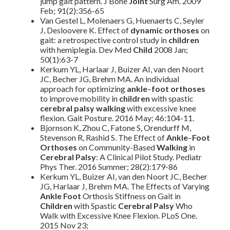
jump gait pattern. J Bone
Joint
Surg Am. 2009
Feb; 91(2):356-65
Van Gestel L, Molenaers G, Huenaerts C, Seyler
J, Desloovere K. Effect of
dynamic
orthoses
on
gait: a retrospective control study in
children
with hemiplegia. Dev Med
Child
2008 Jan;
50(1):63-7
Kerkum YL, Harlaar J, Buizer AI, van den Noort
JC, Becher JG, Brehm MA. An individual
approach for optimizing
ankle
–
foot orthoses
to improve mobility in
children
with spastic
cerebral palsy
walking
with excessive knee
flexion. Gait Posture. 2016 May; 46:104-11.
Bjornson K, Zhou C, Fatone S, Orendurff M,
Stevenson R, Rashid S. The Effect of
Ankle
–
Foot
Orthoses
on Community-Based
Walking
in
Cerebral Palsy
: A Clinical Pilot Study. Pediatr
Phys Ther. 2016 Summer; 28(2):179-86
Kerkum YL, Buizer AI, van den Noort JC, Becher
JG, Harlaar J, Brehm MA. The Effects of Varying
Ankle
Foot
Orthosis Stiffness on Gait in
Children
with Spastic
Cerebral Palsy
Who
Walk with Excessive Knee Flexion. PLoS One.
2015 Nov 23;