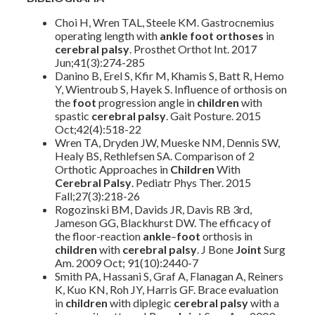
Choi H, Wren TAL, Steele KM. Gastrocnemius
operating length with
ankle
foot orthoses
in
cerebral palsy
. Prosthet Orthot Int. 2017
Jun;41(3):274-285
Danino B, Erel S, Kfir M, Khamis S, Batt R, Hemo
Y, Wientroub S, Hayek S. Influence of orthosis on
the
foot
progression angle in
children
with
spastic
cerebral palsy
. Gait Posture. 2015
Oct;42(4):518-22
Wren TA, Dryden JW, Mueske NM, Dennis SW,
Healy BS, Rethlefsen SA. Comparison of 2
Orthotic Approaches in
Children
With
Cerebral Palsy
. Pediatr Phys Ther. 2015
Fall;27(3):218-26
Rogozinski BM, Davids JR, Davis RB 3rd,
Jameson GG, Blackhurst DW. The efficacy of
the floor-reaction
ankle
–
foot
orthosis in
children
with
cerebral palsy
. J Bone
Joint
Surg
Am. 2009 Oct; 91(10):2440-7
Smith PA, Hassani S, Graf A, Flanagan A, Reiners
K, Kuo KN, Roh JY, Harris GF. Brace evaluation
in
children
with diplegic
cerebral palsy
with a