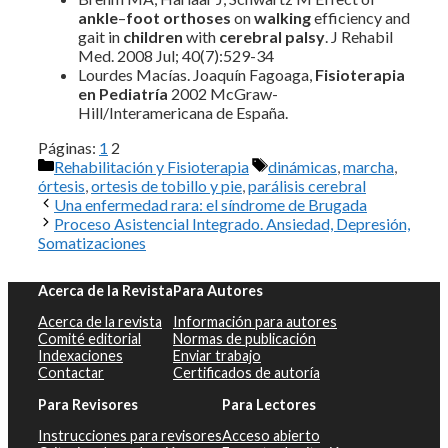
ankle
–
foot orthoses
on
walking
efficiency and
gait in
children
with
cerebral palsy
. J Rehabil
Med. 2008 Jul; 40(7):529-34
Lourdes Macías. Joaquín Fagoaga,
Fisioterapia
en Pediatría
2002 McGraw-
Hill/Interamericana de España.
Páginas:
1
2
Categorías
Etiquetas
Rehabilitación y Fisioterapia
dinámicas
,
marcha
,
órtesis
,
ortesis de tobillo y pie
,
parálisis cerebral
Una enfermedad rara: el síndrome de Brugada
Proceso Asistencial Integrado. Ansiedad, Depresión,
Somatizaciones
Acerca de la Revista
Para Autores
Acerca de la revista
Información para autores
Comité editorial
Normas de publicación
Indexaciones
Enviar trabajo
Contactar
Certificados de autoría
Para Revisores
Para Lectores
Instrucciones para revisores
Acceso abierto