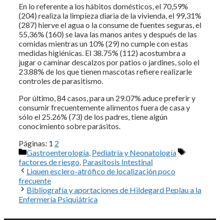
En lo referente a los hábitos domésticos, el 70,59%
(204) realiza la limpieza diaria de la vivienda, el 99,31%
(287) hierve el agua o la consume de fuentes seguras, el
55,36% (160) se lava las manos antes y después de las
comidas mientras un 10% (29) no cumple con estas
medidas higiénicas. El 38.75% (112) acostumbra a
jugar o caminar descalzos por patios o jardines, solo el
23.88% de los que tienen mascotas refiere realizarle
controles de parasitismo.
Por último, 84 casos, para un 29.07% aduce preferir y
consumir frecuentemente alimentos fuera de casa y
sólo el 25.26% (73) de los padres, tiene algún
conocimiento sobre parásitos.
Páginas:
1
2
Categorías
Etiquetas
Gastroenterología
,
Pediatría y Neonatología
factores de riesgo
,
Parasitosis Intestinal
Liquen esclero-atrófico de localización poco
frecuente
Bibliografía y aportaciones de Hildegard Peplau a la
Enfermería Psiquiátrica