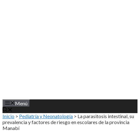
Saltar
al
contenido
Menú
Inicio
>
Pediatría y Neonatología
>
La parasitosis intestinal, su
prevalencia y factores de riesgo en escolares de la provincia
Manabí