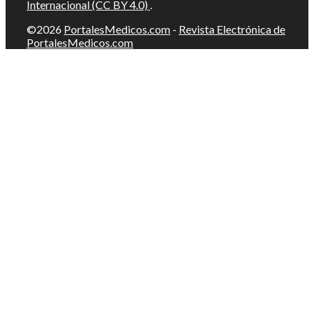
Internacional (CC BY 4.0)
.
©2026
PortalesMedicos.com
-
Revista Electrónica de
PortalesMedicos.com