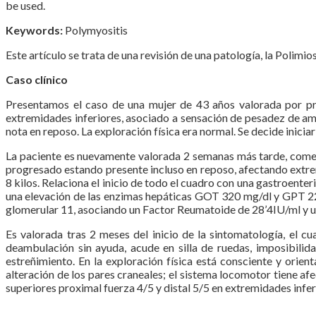
be used.
Keywords:
Polymyositis
Este artículo se trata de una revisión de una patología, la Polimios
Caso clínico
Presentamos el caso de una mujer de 43 años valorada por pr
extremidades inferiores, asociado a sensación de pesadez de amba
nota en reposo. La exploración física era normal. Se decide iniciar
La paciente es nuevamente valorada 2 semanas más tarde, comenta
progresado estando presente incluso en reposo, afectando extremi
8 kilos. Relaciona el inicio de todo el cuadro con una gastroenter
una elevación de las enzimas hepáticas GOT 320 mg/dl y GPT 227
glomerular 11, asociando un Factor Reumatoide de 28’4IU/ml y un
Es valorada tras 2 meses del inicio de la sintomatología, el c
deambulación sin ayuda, acude en silla de ruedas, imposibilid
estreñimiento. En la exploración física está consciente y orie
alteración de los pares craneales; el sistema locomotor tiene afe
superiores proximal fuerza 4/5 y distal 5/5 en extremidades infer