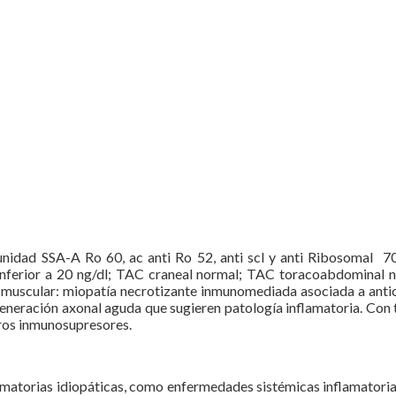
munidad SSA-A Ro 60, ac anti Ro 52, anti scl y anti Ribosomal 
inferior a 20 ng/dl; TAC craneal normal; TAC toracoabdominal n
a muscular: miopatía necrotizante inmunomediada asociada a ant
neración axonal aguda que sugieren patología inflamatoria. Con to
otros inmunosupresores.
nflamatorias idiopáticas, como enfermedades sistémicas inflamatori