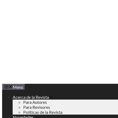
Saltar
al
contenido
Menú
Acerca de la Revista
Para Autores
Para Revisores
Políticas de la Revista
Novedades