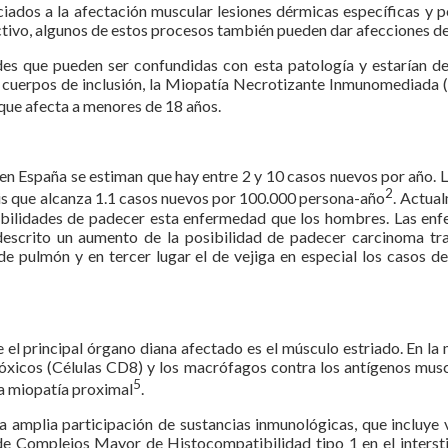
dos a la afectación muscular lesiones dérmicas específicas y pol
ctivo, algunos de estos procesos también pueden dar afecciones de
ades que pueden ser confundidas con esta patología y estarían d
or cuerpos de inclusión, la Miopatía Necrotizante Inmunomediada 
l que afecta a menores de 18 años.
n España se estiman que hay entre 2 y 10 casos nuevos por año. La 
2
is que alcanza 1.1 casos nuevos por 100.000 persona-año
. Actua
babilidades de padecer esta enfermedad que los hombres. Las en
escrito un aumento de la posibilidad de padecer carcinoma tras
e pulmón y en tercer lugar el de vejiga en especial los casos de
ue el principal órgano diana afectado es el músculo estriado. En 
tóxicos (Células CD8) y los macrófagos contra los antígenos muscu
5
na miopatía proximal
.
a amplia participación de sustancias inmunológicas, que incluye 
de Complejos Mayor de Histocompatibilidad tipo 1 en el interstic