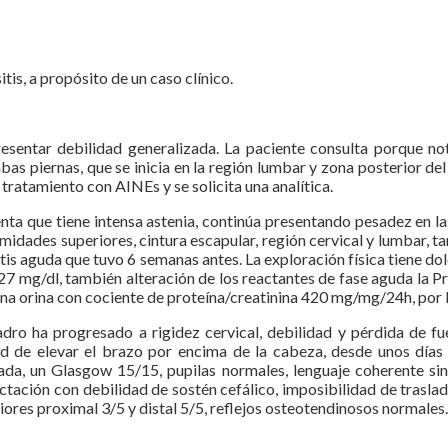
itis, a propósito de un caso clínico.
esentar debilidad generalizada. La paciente consulta porque n
s piernas, que se inicia en la región lumbar y zona posterior del
 tratamiento con AINEs y se solicita una analítica.
 que tiene intensa astenia, continúa presentando pesadez en las p
dades superiores, cintura escapular, región cervical y lumbar, ta
itis aguda que tuvo 6 semanas antes. La exploración física tiene dolo
 mg/dl, también alteración de los reactantes de fase aguda la Pr
a orina con cociente de proteína/creatinina 420 mg/mg/24h, por l
uadro ha progresado a rigidez cervical, debilidad y pérdida de f
ad de elevar el brazo por encima de la cabeza, desde unos días 
ntada, un Glasgow 15/15, pupilas normales, lenguaje coherente sin
ctación con debilidad de sostén cefálico, imposibilidad de traslad
iores proximal 3/5 y distal 5/5, reflejos osteotendinosos normales.