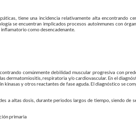
iopáticas, tiene una incidencia relativamente alta encontrando 
ología se encuentran implicados procesos autoinmunes con órgano
so inflamatorio como desencadenante.
encontrando comúnmente debilidad muscular progresiva con predom
las dermatomiositis, respiratoria y/o cardiovascular. En el diagnós
tin kinasas y otros reactantes de fase aguda. El diagnóstico se 
des a altas dosis, durante periodos largos de tiempo, siendo de 
nción primaria