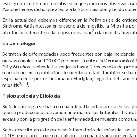
este grupo la dermatomiositis en la que podemos observar asocia
Aunque hemos dicho que afecta a la fibra muscular y tejido cone
En la actualidad debemos diferenciar la Polimiositis de entid
Síndrome Antisintetasa en presencia de miositis, la Miositis p
2
afectación diferente en la biopsia muscular
o la miositis Juveni
Epidemiología
Se tratan de enfermedades poco frecuentes con baja incidencia, e
nuevos anuales por 100.000 personas, frente a la Dermatomiosit
30 y 60 años, teniendo las mujeres hasta 2 veces más de pro
mortalidad en la población de mediana edad. También se ha d
especialmente por el Linfoma no Hodgkin, seguido del cáncer d
2,3,4
miositis
.
Fisiopatología y Etiología
Su fisiopatología se basa en una miopatía inflamatoria en las q
que se produce una activación anormal de los linfocitos T Cito
escala y con la progresión de la enfermedad, se muestra como u
Se ha descrito en este proceso inflamatorio del músculo liso un
(TNF) entre otros, que en conjunto con una elevada presencia 