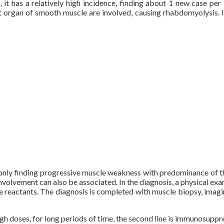
, it has a relatively high incidence, finding about 1 new case pe
 organ of smooth muscle are involved, causing rhabdomyolysis. I
ly finding progressive muscle weakness with predominance of the 
nvolvement can also be associated. In the diagnosis, a physical exa
se reactants. The diagnosis is completed with muscle biopsy, imag
t high doses, for long periods of time, the second line is immunosupp