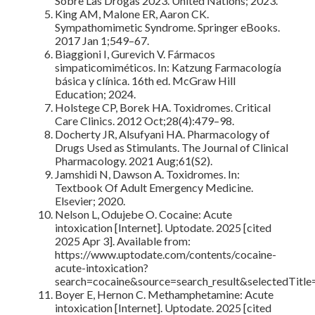
Sobre Las Drogas 2023. United Nations; 2023.
King AM, Malone ER, Aaron CK.
Sympathomimetic Syndrome. Springer eBooks.
2017 Jan 1;549–67.
Biaggioni I, Gurevich V. Fármacos
simpaticomiméticos. In: Katzung Farmacología
básica y clínica. 16th ed. McGraw Hill
Education; 2024.
Holstege CP, Borek HA. Toxidromes. Critical
Care Clinics. 2012 Oct;28(4):479–98.
Docherty JR, Alsufyani HA. Pharmacology of
Drugs Used as Stimulants. The Journal of Clinical
Pharmacology. 2021 Aug;61(S2).
Jamshidi N, Dawson A. Toxidromes. In:
Textbook Of Adult Emergency Medicine.
Elsevier; 2020.
Nelson L, Odujebe O. Cocaine: Acute
intoxication [Internet]. Uptodate. 2025 [cited
2025 Apr 3]. Available from:
https://www.uptodate.com/contents/cocaine-
acute-intoxication?
search=cocaine&source=search_result&selectedTit
Boyer E, Hernon C. Methamphetamine: Acute
intoxication [Internet]. Uptodate. 2025 [cited