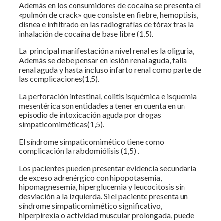
Además en los consumidores de cocaína se presenta el
«pulmón de crack» que consiste en fiebre, hemoptisis,
disnea e infiltrado en las radiografías de tórax tras la
inhalación de cocaína de base libre (1,5).
La principal manifestación a nivel renal es la oliguria,
Además se debe pensar en lesión renal aguda, falla
renal aguda y hasta incluso infarto renal como parte de
las complicaciones(1,5).
La perforación intestinal, colitis isquémica e isquemia
mesentérica son entidades a tener en cuenta en un
episodio de intoxicación aguda por drogas
simpaticomiméticas(1,5).
El síndrome simpaticomimético tiene como
complicación la rabdomiólisis (1,5) .
Los pacientes pueden presentar evidencia secundaria
de exceso adrenérgico con hipopotasemia,
hipomagnesemia, hiperglucemia y leucocitosis sin
desviación a la izquierda. Si el paciente presenta un
síndrome simpaticomimético significativo,
hiperpirexia o actividad muscular prolongada, puede