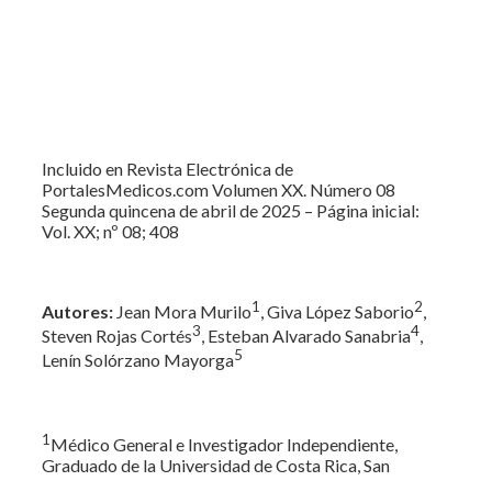
Incluido en Revista Electrónica de
PortalesMedicos.com Volumen XX. Número 08
Segunda quincena de abril de 2025 – Página inicial:
Vol. XX; nº 08; 408
1
2
Autores:
Jean Mora Murilo
, Giva López Saborio
,
3
4
Steven Rojas Cortés
, Esteban Alvarado Sanabria
,
5
Lenín Solórzano Mayorga
1
Médico General e Investigador Independiente,
Graduado de la Universidad de Costa Rica, San