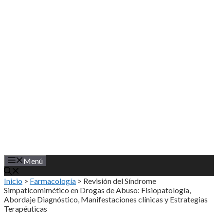
Saltar
al
contenido
Menú
Inicio
>
Farmacología
>
Revisión del Síndrome
Simpaticomimético en Drogas de Abuso: Fisiopatología,
Abordaje Diagnóstico, Manifestaciones clínicas y Estrategias
Terapéuticas