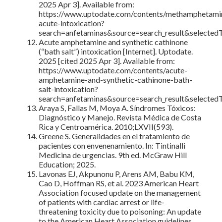
2025 Apr 3]. Available from:
https://www.uptodate.com/contents/methamphetami
acute-intoxication?
search=anfetaminas&source=search_result&selecte
Acute amphetamine and synthetic cathinone
(“bath salt”) intoxication [Internet]. Uptodate.
2025 [cited 2025 Apr 3]. Available from:
https://www.uptodate.com/contents/acute-
amphetamine-and-synthetic-cathinone-bath-
salt-intoxication?
search=anfetaminas&source=search_result&selecte
Araya S, Fallas M, Moya A. Síndromes Tóxicos:
Diagnóstico y Manejo. Revista Médica de Costa
Rica y Centroamérica. 2010;LXVII(593).
Greene S. Generalidades en el tratamiento de
pacientes con envenenamiento. In: Tintinalli
Medicina de urgencias. 9th ed. McGraw Hill
Education; 2025.
Lavonas EJ, Akpunonu P, Arens AM, Babu KM,
Cao D, Hoffman RS, et al. 2023 American Heart
Association focused update on the management
of patients with cardiac arrest or life-
threatening toxicity due to poisoning: An update
to the American Heart Association guidelines