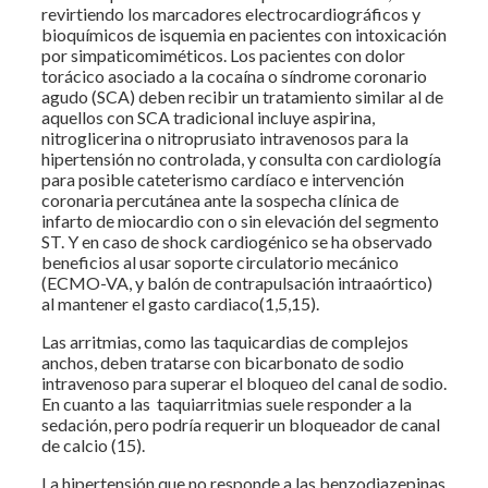
revirtiendo los marcadores electrocardiográficos y
bioquímicos de isquemia en pacientes con intoxicación
por simpaticomiméticos. Los pacientes con dolor
torácico asociado a la cocaína o síndrome coronario
agudo (SCA) deben recibir un tratamiento similar al de
aquellos con SCA tradicional incluye aspirina,
nitroglicerina o nitroprusiato intravenosos para la
hipertensión no controlada, y consulta con cardiología
para posible cateterismo cardíaco e intervención
coronaria percutánea ante la sospecha clínica de
infarto de miocardio con o sin elevación del segmento
ST. Y en caso de shock cardiogénico se ha observado
beneficios al usar soporte circulatorio mecánico
(ECMO-VA, y balón de contrapulsación intraaórtico)
al mantener el gasto cardiaco(1,5,15).
Las arritmias, como las taquicardias de complejos
anchos, deben tratarse con bicarbonato de sodio
intravenoso para superar el bloqueo del canal de sodio.
En cuanto a las taquiarritmias suele responder a la
sedación, pero podría requerir un bloqueador de canal
de calcio (15).
La hipertensión que no responde a las benzodiazepinas