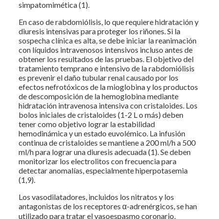
simpatomimética (1).
En caso de rabdomiólisis, lo que requiere hidratación y
diuresis intensivas para proteger los riñones. Si la
sospecha clínica es alta, se debe iniciar la reanimación
con líquidos intravenosos intensivos incluso antes de
obtener los resultados de las pruebas. El objetivo del
tratamiento temprano e intensivo de la rabdomiólisis
es prevenir el daño tubular renal causado por los
efectos nefrotóxicos de la mioglobina y los productos
de descomposición de la hemoglobina mediante
hidratación intravenosa intensiva con cristaloides. Los
bolos iniciales de cristaloides (1-2 L o más) deben
tener como objetivo lograr la estabilidad
hemodinámica y un estado euvolémico. La infusión
continua de cristaloides se mantiene a 200 ml/h a 500
ml/h para lograr una diuresis adecuada (1). Se deben
monitorizar los electrolitos con frecuencia para
detectar anomalías, especialmente hiperpotasemia
(1,9).
Los vasodilatadores, incluidos los nitratos y los
antagonistas de los receptores α-adrenérgicos, se han
utilizado para tratar el vasoespasmo coronario,