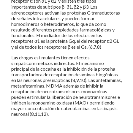
receptor α son α1 y α2, y existen tres tipos
importantes de subtipos β: β1, β2 y β3. Los
adrenoceptores activan las proteínas G transductoras
de señales intracelulares y pueden formar
homodímeros o heterodímeros, lo que da como
resultado diferentes propiedades farmacológicas y
funcionales. El mediador de los efectos en los
receptores α1 es la proteína Gq, el del receptor α2 Gi,
y el de todos los receptores β es el Gs. (6,7,8)
Las drogas estimulantes tienen efectos
simpaticomiméticos indirectos. El mecanismo
principal de la cocaína es la inhibición de la proteína
transportadora de recaptación de aminas biogénicas
en las neuronas presinápticas (8,9,10). Las anfetaminas,
metanfetaminas, MDMA además de inhibir la
recaptación de neurotransmisores monoaminas
pueden estimular la liberación de neurotransmisores e
inhiben la monoamino oxidasa (MAO) permitiendo
mayor concentración de catecolaminas en la sinapsis
neuronal (8,11,12).