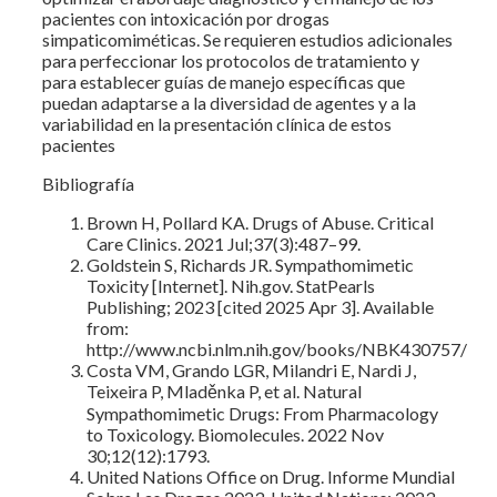
pacientes con intoxicación por drogas
simpaticomiméticas. Se requieren estudios adicionales
para perfeccionar los protocolos de tratamiento y
para establecer guías de manejo específicas que
puedan adaptarse a la diversidad de agentes y a la
variabilidad en la presentación clínica de estos
pacientes
Bibliografía
Brown H, Pollard KA. Drugs of Abuse. Critical
Care Clinics. 2021 Jul;37(3):487–99.
Goldstein S, Richards JR. Sympathomimetic
Toxicity [Internet]. Nih.gov. StatPearls
Publishing; 2023 [cited 2025 Apr 3]. Available
from:
http://www.ncbi.nlm.nih.gov/books/NBK430757/
Costa VM, Grando LGR, Milandri E, Nardi J,
Teixeira P, Mladěnka P, et al. Natural
Sympathomimetic Drugs: From Pharmacology
to Toxicology. Biomolecules. 2022 Nov
30;12(12):1793.
United Nations Office on Drug. Informe Mundial