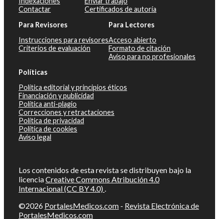
Indexaciones
Enviar trabajo
Contactar
Certificados de autoría
Para Revisores
Para Lectores
Instrucciones para revisores
Acceso abierto
Criterios de evaluación
Formato de citación
Aviso para no profesionales
Políticas
Política editorial y principios éticos
Financiación y publicidad
Política anti-plagio
Correcciones y retractaciones
Política de privacidad
Política de cookies
Aviso legal
Los contenidos de esta revista se distribuyen bajo la
licencia
Creative Commons Atribución 4.0
Internacional (CC BY 4.0)
.
©2026
PortalesMedicos.com
-
Revista Electrónica de
PortalesMedicos.com