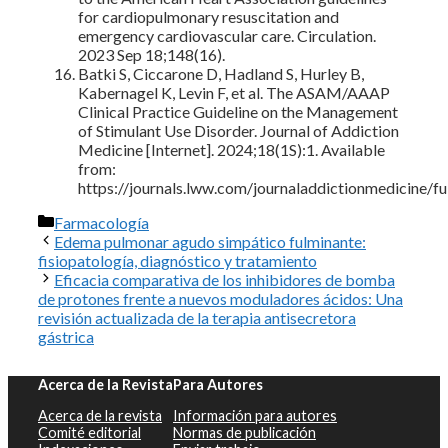
for cardiopulmonary resuscitation and
emergency cardiovascular care. Circulation.
2023 Sep 18;148(16).
Batki S, Ciccarone D, Hadland S, Hurley B,
Kabernagel K, Levin F, et al. The ASAM/AAAP
Clinical Practice Guideline on the Management
of Stimulant Use Disorder. Journal of Addiction
Medicine [Internet]. 2024;18(1S):1. Available
from:
https://journals.lww.com/journaladdictionmedicine/f
Categorías
Farmacología
Edema pulmonar agudo simpático fulminante:
fisiopatología, diagnóstico y tratamiento
Eficacia comparativa de los inhibidores de bomba
de protones frente a nuevos moduladores ácidos: Una
revisión actualizada de la terapia antisecretora
gástrica
Acerca de la Revista
Para Autores
Acerca de la revista
Información para autores
Comité editorial
Normas de publicación