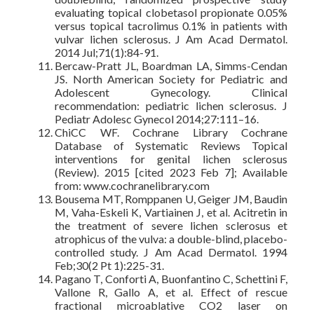
evaluating topical clobetasol propionate 0.05%
versus topical tacrolimus 0.1% in patients with
vulvar lichen sclerosus. J Am Acad Dermatol.
2014 Jul;71(1):84-91.
Bercaw-Pratt JL, Boardman LA, Simms-Cendan
JS. North American Society for Pediatric and
Adolescent Gynecology. Clinical
recommendation: pediatric lichen sclerosus. J
Pediatr Adolesc Gynecol 2014;27:111–16.
ChiCC WF. Cochrane Library Cochrane
Database of Systematic Reviews Topical
interventions for genital lichen sclerosus
(Review). 2015 [cited 2023 Feb 7]; Available
from: www.cochranelibrary.com
Bousema MT, Romppanen U, Geiger JM, Baudin
M, Vaha-Eskeli K, Vartiainen J, et al. Acitretin in
the treatment of severe lichen sclerosus et
atrophicus of the vulva: a double-blind, placebo-
controlled study. J Am Acad Dermatol. 1994
Feb;30(2 Pt 1):225-31.
Pagano T, Conforti A, Buonfantino C, Schettini F,
Vallone R, Gallo A, et al. Effect of rescue
fractional microablative CO2 laser on