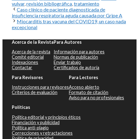
vulvar
,
revisión bibliográfica
,
tratamiento
Caso clínico de paciente diagnosticada de
insuficiencia respiratoria aguda causada por Gripe A
Miocarditis tras vacuna del COVID19, un caso nada
excepcional
Acerca de la Revista
Para Autores
Acerca de la revista
Información para autores
Comité editorial
Normas de publicación
Indexaciones
Enviar trabajo
Contactar
Certificados de autoría
Para Revisores
Para Lectores
Instrucciones para revisores
Acceso abierto
Criterios de evaluación
Formato de citación
Aviso para no profesionales
Políticas
Política editorial y principios éticos
Financiación y publicidad
Política anti-plagio
Correcciones y retractaciones
Política de privacidad