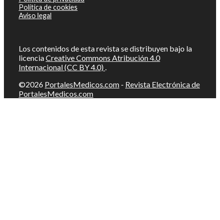
Política de cookies
Aviso legal
Los contenidos de esta revista se distribuyen bajo la
licencia
Creative Commons Atribución 4.0
Internacional (CC BY 4.0)
.
©2026
PortalesMedicos.com
-
Revista Electrónica de
PortalesMedicos.com