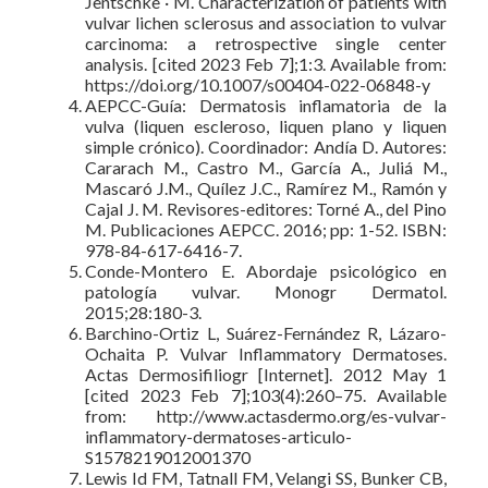
Jentschke · M. Characterization of patients with
vulvar lichen sclerosus and association to vulvar
carcinoma: a retrospective single center
analysis. [cited 2023 Feb 7];1:3. Available from:
https://doi.org/10.1007/s00404-022-06848-y
AEPCC-Guía: Dermatosis inflamatoria de la
vulva (liquen escleroso, liquen plano y liquen
simple crónico). Coordinador: Andía D. Autores:
Cararach M., Castro M., García A., Juliá M.,
Mascaró J.M., Quílez J.C., Ramírez M., Ramón y
Cajal J. M. Revisores-editores: Torné A., del Pino
M. Publicaciones AEPCC. 2016; pp: 1-52. ISBN:
978-84-617-6416-7.
Conde-Montero E. Abordaje psicológico en
patología vulvar. Monogr Dermatol.
2015;28:180-3.
Barchino-Ortiz L, Suárez-Fernández R, Lázaro-
Ochaita P. Vulvar Inflammatory Dermatoses.
Actas Dermosifiliogr [Internet]. 2012 May 1
[cited 2023 Feb 7];103(4):260–75. Available
from: http://www.actasdermo.org/es-vulvar-
inflammatory-dermatoses-articulo-
S1578219012001370
Lewis Id FM, Tatnall FM, Velangi SS, Bunker CB,