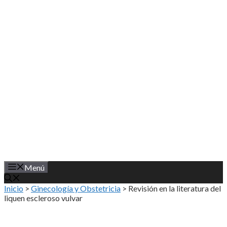
Saltar
al
contenido
Menú
Inicio
>
Ginecología y Obstetricia
>
Revisión en la literatura del
liquen escleroso vulvar