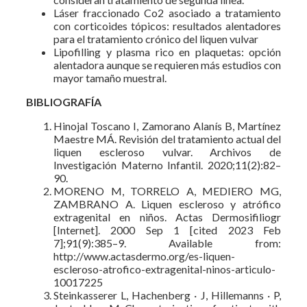
Láser fraccionado Co2 asociado a tratamiento
con corticoides tópicos: resultados alentadores
para el tratamiento crónico del liquen vulvar
Lipofilling y plasma rico en plaquetas: opción
alentadora aunque se requieren más estudios con
mayor tamaño muestral.
BIBLIOGRAFÍA
Hinojal Toscano I, Zamorano Alanís B, Martínez
Maestre MÁ. Revisión del tratamiento actual del
liquen escleroso vulvar. Archivos de
Investigación Materno Infantil. 2020;11(2):82–
90.
MORENO M, TORRELO A, MEDIERO MG,
ZAMBRANO A. Liquen escleroso y atrófico
extragenital en niños. Actas Dermosifiliogr
[Internet]. 2000 Sep 1 [cited 2023 Feb
7];91(9):385–9. Available from:
http://www.actasdermo.org/es-liquen-
escleroso-atrofico-extragenital-ninos-articulo-
10017225
Steinkasserer L, Hachenberg · J, Hillemanns · P,