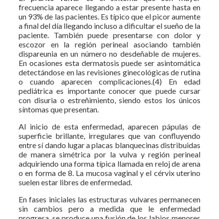
frecuencia aparece llegando a estar presente hasta en
un 93% de las pacientes. Es típico que el picor aumente
a final del día llegando incluso a dificultar el sueño de la
paciente. También puede presentarse con dolor y
escozor en la región perineal asociando también
dispareunia en un número no desdeñable de mujeres.
En ocasiones esta dermatosis puede ser asintomática
detectándose en las revisiones ginecológicas de rutina
o cuando aparecen complicaciones.(4) En edad
pediátrica es importante conocer que puede cursar
con disuria o estreñimiento, siendo estos los únicos
síntomas que presentan.
Al inicio de esta enfermedad, aparecen pápulas de
superficie brillante, irregulares que van confluyendo
entre sí dando lugar a placas blanquecinas distribuidas
de manera simétrica por la vulva y región perineal
adquiriendo una forma típica llamada en reloj de arena
o en forma de 8. La mucosa vaginal y el cérvix uterino
suelen estar libres de enfermedad.
En fases iniciales las estructuras vulvares permanecen
sin cambios pero a medida que le enfermedad
progresa, se produce una fusión de los labios menores