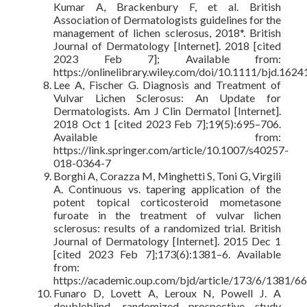
Kumar A, Brackenbury F, et al. British
Association of Dermatologists guidelines for the
management of lichen sclerosus, 2018*. British
Journal of Dermatology [Internet]. 2018 [cited
2023 Feb 7]; Available from:
https://onlinelibrary.wiley.com/doi/10.1111/bjd.1624
Lee A, Fischer G. Diagnosis and Treatment of
Vulvar Lichen Sclerosus: An Update for
Dermatologists. Am J Clin Dermatol [Internet].
2018 Oct 1 [cited 2023 Feb 7];19(5):695–706.
Available from:
https://link.springer.com/article/10.1007/s40257-
018-0364-7
Borghi A, Corazza M, Minghetti S, Toni G, Virgili
A. Continuous vs. tapering application of the
potent topical corticosteroid mometasone
furoate in the treatment of vulvar lichen
sclerosus: results of a randomized trial. British
Journal of Dermatology [Internet]. 2015 Dec 1
[cited 2023 Feb 7];173(6):1381–6. Available
from:
https://academic.oup.com/bjd/article/173/6/1381/6
Funaro D, Lovett A, Leroux N, Powell J. A
doubleblind, randomized prospective study