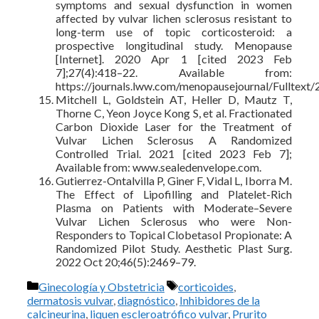
symptoms and sexual dysfunction in women
affected by vulvar lichen sclerosus resistant to
long-term use of topic corticosteroid: a
prospective longitudinal study. Menopause
[Internet]. 2020 Apr 1 [cited 2023 Feb
7];27(4):418–22. Available from:
https://journals.lww.com/menopausejournal/Fulltext
Mitchell L, Goldstein AT, Heller D, Mautz T,
Thorne C, Yeon Joyce Kong S, et al. Fractionated
Carbon Dioxide Laser for the Treatment of
Vulvar Lichen Sclerosus A Randomized
Controlled Trial. 2021 [cited 2023 Feb 7];
Available from: www.sealedenvelope.com.
Gutierrez-Ontalvilla P, Giner F, Vidal L, Iborra M.
The Effect of Lipofilling and Platelet-Rich
Plasma on Patients with Moderate–Severe
Vulvar Lichen Sclerosus who were Non-
Responders to Topical Clobetasol Propionate: A
Randomized Pilot Study. Aesthetic Plast Surg.
2022 Oct 20;46(5):2469–79.
Categorías
Etiquetas
Ginecología y Obstetricia
corticoides
,
dermatosis vulvar
,
diagnóstico
,
Inhibidores de la
calcineurina
,
liquen escleroatrófico vulvar
,
Prurito