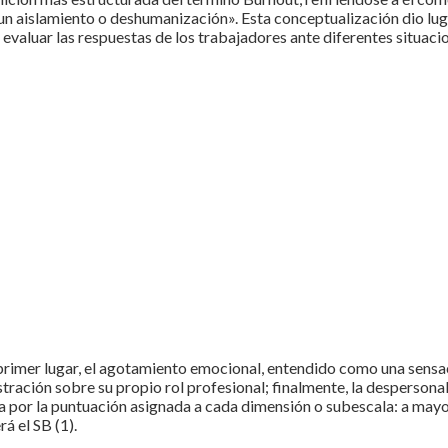
n un aislamiento o deshumanización». Esta conceptualización dio l
valuar las respuestas de los trabajadores ante diferentes situacion
 primer lugar, el agotamiento emocional, entendido como una sensac
ustración sobre su propio rol profesional; finalmente, la despersona
a por la puntuación asignada a cada dimensión o subescala: a may
á el SB (1).