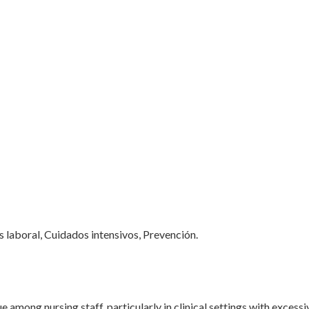
 laboral, Cuidados intensivos, Prevención.
among nursing staff, particularly in clinical settings with exces