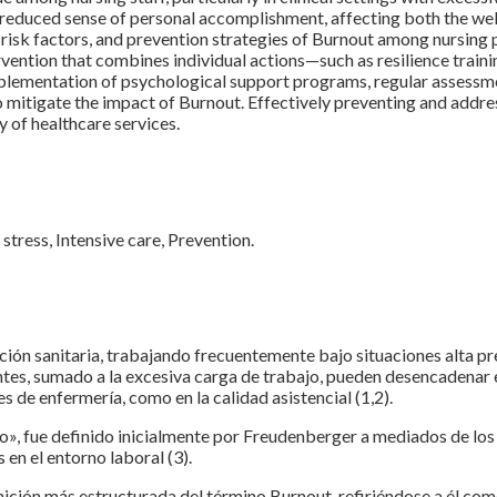
reduced sense of personal accomplishment, affecting both the well
 risk factors, and prevention strategies of Burnout among nursing p
tervention that combines individual actions—such as resilience trai
mplementation of psychological support programs, regular assessme
to mitigate the impact of Burnout. Effectively preventing and add
y of healthcare services.
tress, Intensive care, Prevention.
ción sanitaria, trabajando frecuentemente bajo situaciones alta pre
ntes, sumado a la excesiva carga de trabajo, pueden desencadenar 
s de enfermería, como en la calidad asistencial (1,2).
fue definido inicialmente por Freudenberger a mediados de los año
en el entorno laboral (3).
ición más estructurada del término Burnout, refiriéndose a él com