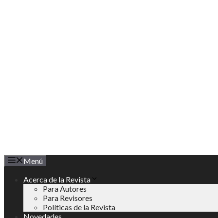
Saltar
al
contenido
Menú
Acerca de la Revista
Para Autores
Para Revisores
Políticas de la Revista
Novedades