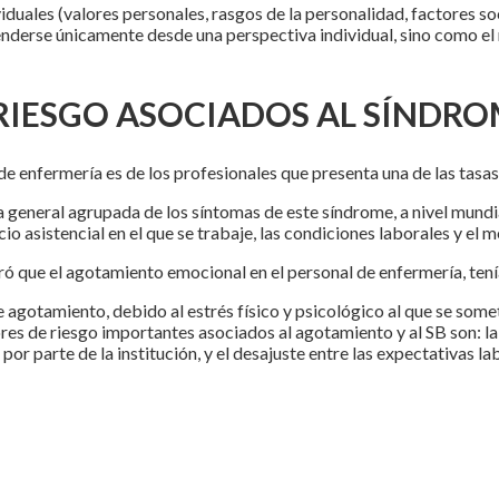
viduales (valores personales, rasgos de la personalidad, factores so
enderse únicamente desde una perspectiva individual, sino como el 
 RIESGO ASOCIADOS AL SÍNDR
e enfermería es de los profesionales que presenta una de las tasas 
a general agrupada de los síntomas de este síndrome, a nivel mundia
o asistencial en el que se trabaje, las condiciones laborales y el 
ró que el agotamiento emocional en el personal de enfermería, tení
te agotamiento, debido al estrés físico y psicológico al que se s
res de riesgo importantes asociados al agotamiento y al SB son: la
or parte de la institución, y el desajuste entre las expectativas lab