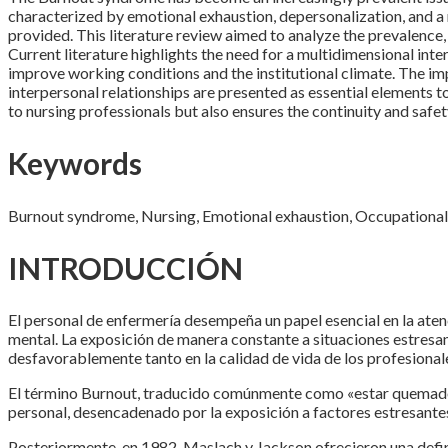
characterized by emotional exhaustion, depersonalization, and a 
provided. This literature review aimed to analyze the prevalence,
Current literature highlights the need for a multidimensional in
improve working conditions and the institutional climate. The i
interpersonal relationships are presented as essential elements 
to nursing professionals but also ensures the continuity and safet
Keywords
Burnout syndrome, Nursing, Emotional exhaustion, Occupational s
INTRODUCCIÓN
El personal de enfermería desempeña un papel esencial en la aten
mental. La exposición de manera constante a situaciones estresa
desfavorablemente tanto en la calidad de vida de los profesionale
El término Burnout, traducido comúnmente como «estar quemado», 
personal, desencadenado por la exposición a factores estresantes 
Posteriormente, en 1982, Maslach y Jackson ofrecieron una defin