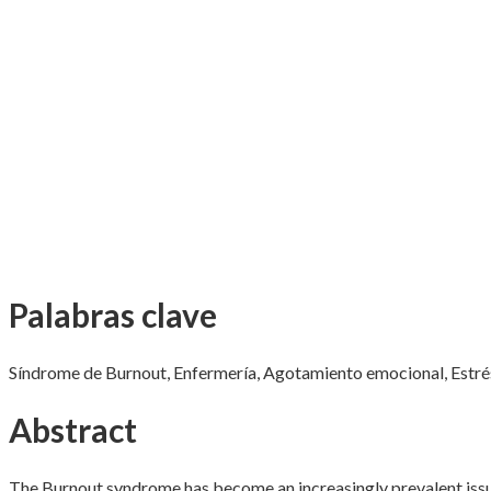
Palabras clave
Síndrome de Burnout, Enfermería, Agotamiento emocional, Estrés
Abstract
The Burnout syndrome has become an increasingly prevalent issue 