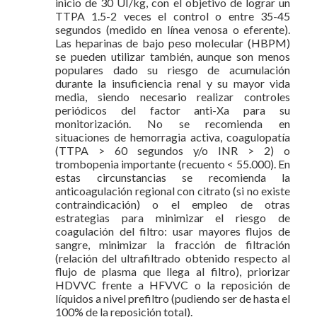
inicio de 30 UI/kg, con el objetivo de lograr un
TTPA 1.5-2 veces el control o entre 35-45
segundos (medido en línea venosa o eferente).
Las heparinas de bajo peso molecular (HBPM)
se pueden utilizar también, aunque son menos
populares dado su riesgo de acumulación
durante la insuficiencia renal y su mayor vida
media, siendo necesario realizar controles
periódicos del factor anti-Xa para su
monitorización. No se recomienda en
situaciones de hemorragia activa, coagulopatía
(TTPA > 60 segundos y/o INR > 2) o
trombopenia importante (recuento < 55.000). En
estas circunstancias se recomienda la
anticoagulación regional con citrato (si no existe
contraindicación) o el empleo de otras
estrategias para minimizar el riesgo de
coagulación del filtro: usar mayores flujos de
sangre, minimizar la fracción de filtración
(relación del ultrafiltrado obtenido respecto al
flujo de plasma que llega al filtro), priorizar
HDVVC frente a HFVVC o la reposición de
líquidos a nivel prefiltro (pudiendo ser de hasta el
100% de la reposición total).