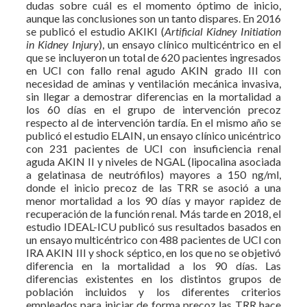
dudas sobre cuál es el momento óptimo de inicio,
aunque las conclusiones son un tanto dispares. En 2016
se publicó el estudio AKIKI (
Artificial Kidney Initiation
in Kidney Injury
), un ensayo clínico multicéntrico en el
que se incluyeron un total de 620 pacientes ingresados
en UCI con fallo renal agudo AKIN grado III con
necesidad de aminas y ventilación mecánica invasiva,
sin llegar a demostrar diferencias en la mortalidad a
los 60 días en el grupo de intervención precoz
respecto al de intervención tardía. En el mismo año se
publicó el estudio ELAIN, un ensayo clínico unicéntrico
con 231 pacientes de UCI con insuficiencia renal
aguda AKIN II y niveles de NGAL (lipocalina asociada
a gelatinasa de neutrófilos) mayores a 150 ng/ml,
donde el inicio precoz de las TRR se asoció a una
menor mortalidad a los 90 días y mayor rapidez de
recuperación de la función renal. Más tarde en 2018, el
estudio IDEAL-ICU publicó sus resultados basados en
un ensayo multicéntrico con 488 pacientes de UCI con
IRA AKIN III y shock séptico, en los que no se objetivó
diferencia en la mortalidad a los 90 días. Las
diferencias existentes en los distintos grupos de
población incluidos y los diferentes criterios
empleados para iniciar de forma precoz las TRR hace