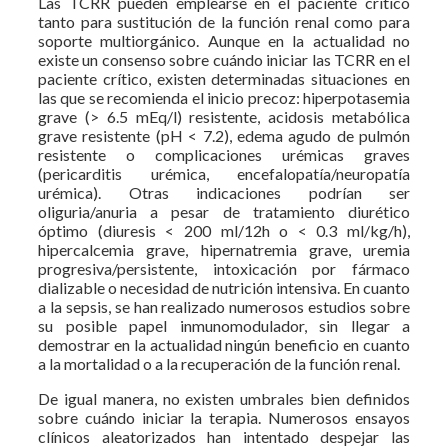
Las TCRR pueden emplearse en el paciente crítico
tanto para sustitución de la función renal como para
soporte multiorgánico. Aunque en la actualidad no
existe un consenso sobre cuándo iniciar las TCRR en el
paciente crítico, existen determinadas situaciones en
las que se recomienda el inicio precoz: hiperpotasemia
grave (> 6.5 mEq/l) resistente, acidosis metabólica
grave resistente (pH < 7.2), edema agudo de pulmón
resistente o complicaciones urémicas graves
(pericarditis urémica, encefalopatía/neuropatía
urémica). Otras indicaciones podrían ser
oliguria/anuria a pesar de tratamiento diurético
óptimo (diuresis < 200 ml/12h o < 0.3 ml/kg/h),
hipercalcemia grave, hipernatremia grave, uremia
progresiva/persistente, intoxicación por fármaco
dializable o necesidad de nutrición intensiva. En cuanto
a la sepsis, se han realizado numerosos estudios sobre
su posible papel inmunomodulador, sin llegar a
demostrar en la actualidad ningún beneficio en cuanto
a la mortalidad o a la recuperación de la función renal.
De igual manera, no existen umbrales bien definidos
sobre cuándo iniciar la terapia. Numerosos ensayos
clínicos aleatorizados han intentado despejar las