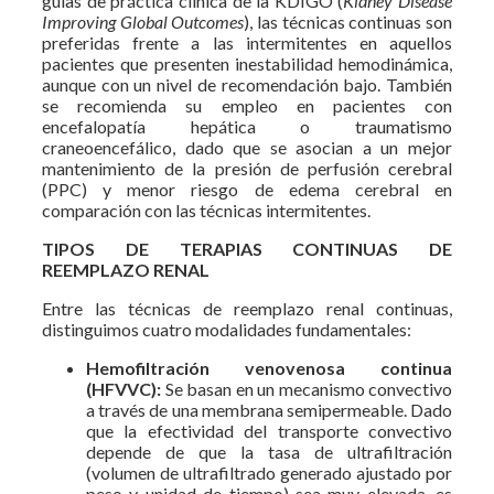
guías de práctica clínica de la KDIGO (
Kidney Disease
Improving Global Outcomes
), las técnicas continuas son
preferidas frente a las intermitentes en aquellos
pacientes que presenten inestabilidad hemodinámica,
aunque con un nivel de recomendación bajo. También
se recomienda su empleo en pacientes con
encefalopatía hepática o traumatismo
craneoencefálico, dado que se asocian a un mejor
mantenimiento de la presión de perfusión cerebral
(PPC) y menor riesgo de edema cerebral en
comparación con las técnicas intermitentes.
TIPOS DE TERAPIAS CONTINUAS DE
REEMPLAZO RENAL
Entre las técnicas de reemplazo renal continuas,
distinguimos cuatro modalidades fundamentales:
Hemofiltración venovenosa continua
(HFVVC):
Se basan en un mecanismo convectivo
a través de una membrana semipermeable. Dado
que la efectividad del transporte convectivo
depende de que la tasa de ultrafiltración
(volumen de ultrafiltrado generado ajustado por
peso y unidad de tiempo) sea muy elevada, es