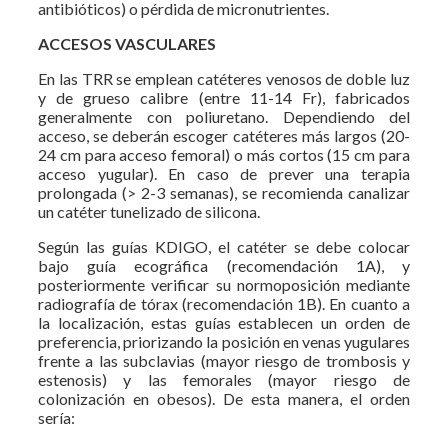
antibióticos) o pérdida de micronutrientes.
ACCESOS VASCULARES
En las TRR se emplean catéteres venosos de doble luz
y de grueso calibre (entre 11-14 Fr), fabricados
generalmente con poliuretano. Dependiendo del
acceso, se deberán escoger catéteres más largos (20-
24 cm para acceso femoral) o más cortos (15 cm para
acceso yugular). En caso de prever una terapia
prolongada (> 2-3 semanas), se recomienda canalizar
un catéter tunelizado de silicona.
Según las guías KDIGO, el catéter se debe colocar
bajo guía ecográfica (recomendación 1A), y
posteriormente verificar su normoposición mediante
radiografía de tórax (recomendación 1B). En cuanto a
la localización, estas guías establecen un orden de
preferencia, priorizando la posición en venas yugulares
frente a las subclavias (mayor riesgo de trombosis y
estenosis) y las femorales (mayor riesgo de
colonización en obesos). De esta manera, el orden
sería: