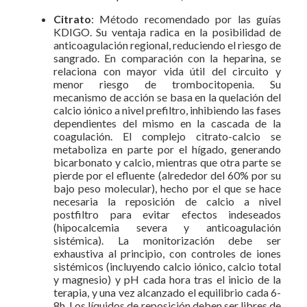
Citrato
: Método recomendado por las guías
KDIGO. Su ventaja radica en la posibilidad de
anticoagulación regional, reduciendo el riesgo de
sangrado. En comparación con la heparina, se
relaciona con mayor vida útil del circuito y
menor riesgo de trombocitopenia. Su
mecanismo de acción se basa en la quelación del
calcio iónico a nivel prefiltro, inhibiendo las fases
dependientes del mismo en la cascada de la
coagulación. El complejo citrato-calcio se
metaboliza en parte por el hígado, generando
bicarbonato y calcio, mientras que otra parte se
pierde por el efluente (alrededor del 60% por su
bajo peso molecular), hecho por el que se hace
necesaria la reposición de calcio a nivel
postfiltro para evitar efectos indeseados
(hipocalcemia severa y anticoagulación
sistémica). La monitorización debe ser
exhaustiva al principio, con controles de iones
sistémicos (incluyendo calcio iónico, calcio total
y magnesio) y pH cada hora tras el inicio de la
terapia, y una vez alcanzado el equilibrio cada 6-
8h. Los líquidos de reposición deben ser libres de