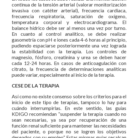
continua de la tensión arterial (valorar monitorización
invasiva con catéter arterial), frecuencia cardiaca,
frecuencia respiratoria, saturación de oxígeno,
temperatura corporal y electrocardiograma. El
balance hídrico debe ser al menos una vez por turno.
En cuanto al control analítico, se debe realizar
gasometría con pH e iones cada 4-6 horas al principio,
pudiendo espaciarse posteriormente una vez lograda
la estabilidad con la terapia. Los controles de
magnesio, fósforo, creatinina y urea se deben hacer
cada 12-24 horas. En casos de anticoagulación con
citrato, la frecuencia de determinaciones analíticas
puede variar, especialmente al inicio de la terapia.
CESE DE LA TERAPIA
Así como no existe consenso sobre los criterios para el
inicio de este tipo de terapias, tampoco lo hay para
cuándo interrumpirlas. En este sentido, las guías
KDIGO recomiendan “suspender la terapia cuando no
sean necesarias, ya sea por recuperación de una
función renal suficiente para mantener las necesidades
del paciente, o porque no se logren los objetivos
deseados con su empleo”. Estas mismas guías recalcan