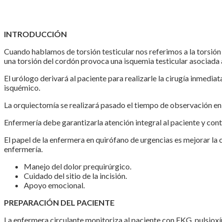
INTRODUCCIÓN
Cuando hablamos de torsión testicular nos referimos a la torsión 
una torsión del cordón provoca una isquemia testicular asociada 
El urólogo derivará al paciente para realizarle la cirugía inmediat
isquémico.
La orquiectomía se realizará pasado el tiempo de observación en e
Enfermería debe garantizarla atención integral al paciente y contr
El papel de la enfermera en quirófano de urgencias es mejorar la c
enfermería.
Manejo del dolor prequirúrgico.
Cuidado del sitio de la incisión.
Apoyo emocional.
PREPARACIÓN DEL PACIENTE
La enfermera circulante monitoriza al paciente con EKG, pulsioxím