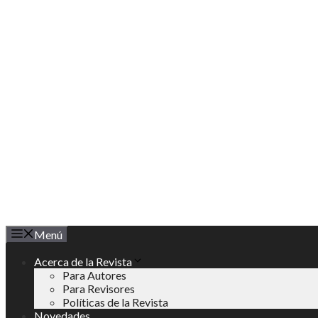
Saltar
al
contenido
Menú
Acerca de la Revista
Para Autores
Para Revisores
Políticas de la Revista
Novedades