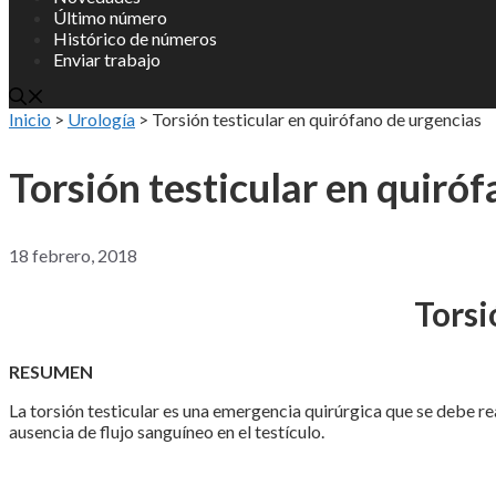
Último número
Histórico de números
Enviar trabajo
Inicio
>
Urología
>
Torsión testicular en quirófano de urgencias
Torsión testicular en quiró
18 febrero, 2018
Torsi
RESUMEN
La torsión testicular es una emergencia quirúrgica que se debe rea
ausencia de flujo sanguíneo en el testículo.