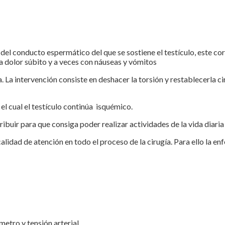
del conducto espermático del que se sostiene el testículo, este cor
a dolor súbito y a veces con náuseas y vómitos
a. La intervención consiste en deshacer la torsión y restablecerla c
l cual el testículo continúa isquémico.
ibuir para que consiga poder realizar actividades de la vida diaria
alidad de atención en todo el proceso de la cirugía. Para ello la en
etro y tensión arterial.