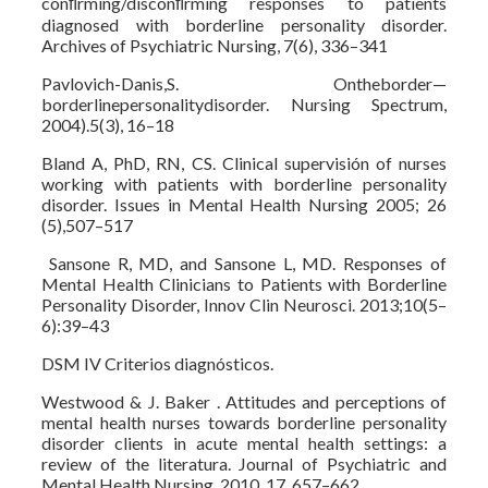
conﬁrming/disconﬁrming responses to patients
diagnosed with borderline personality disorder.
Archives of Psychiatric Nursing, 7(6), 336–341
Pavlovich-Danis,S. Ontheborder—
borderlinepersonalitydisorder. Nursing Spectrum,
2004).5(3), 16–18
Bland A, PhD, RN, CS. Clinical supervisión of nurses
working with patients with borderline personality
disorder. Issues in Mental Health Nursing 2005; 26
(5),507–517
Sansone R, MD, and Sansone L, MD. Responses of
Mental Health Clinicians to Patients with Borderline
Personality Disorder, Innov Clin Neurosci. 2013;10(5–
6):39–43
DSM IV Criterios diagnósticos.
Westwood & J. Baker . Attitudes and perceptions of
mental health nurses towards borderline personality
disorder clients in acute mental health settings: a
review of the literatura. Journal of Psychiatric and
Mental Health Nursing, 2010, 17, 657–662