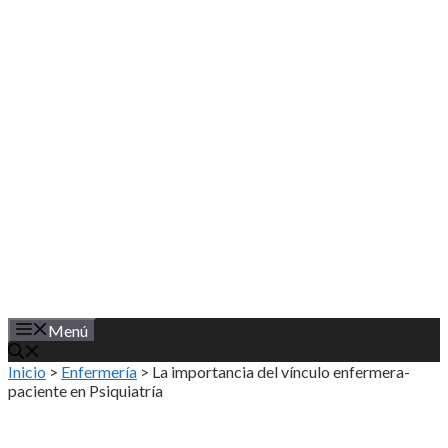
Saltar
al
contenido
Menú
Inicio
>
Enfermería
>
La importancia del vínculo enfermera-
paciente en Psiquiatría