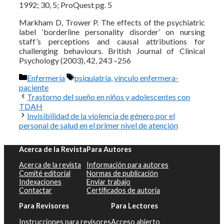
1992; 30, 5; ProQuest pg. 5
Markham D, Trower P. The effects of the psychiatric
label ‘borderline personality disorder’ on nursing
staff’s perceptions and causal attributions for
challenging behaviours. British Journal of Clinical
Psychology (2003), 42, 243 –256
Categorías
Etiquetas
Enfermería
psiquiatría
,
vínculo enfermera-
paciente
Trastorno del sueño en niños y adolescentes con
TDAH
Invisibilidad de la violencia de género por el
personal de salud en el primer nivel de atención
Acerca de la Revista
Para Autores
Acerca de la revista
Información para autores
Comité editorial
Normas de publicación
Indexaciones
Enviar trabajo
Contactar
Certificados de autoría
Para Revisores
Para Lectores
Instrucciones para revisores
Acceso abierto