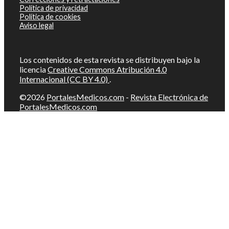
Política de privacidad
Política de cookies
Aviso legal
Los contenidos de esta revista se distribuyen bajo la
licencia
Creative Commons Atribución 4.0
Internacional (CC BY 4.0)
.
©2026
PortalesMedicos.com
-
Revista Electrónica de
PortalesMedicos.com