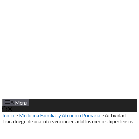
Saltar
al
contenido
Menú
Inicio
>
Medicina Familiar y Atención Primaria
>
Actividad
física luego de una intervención en adultos medios hipertensos