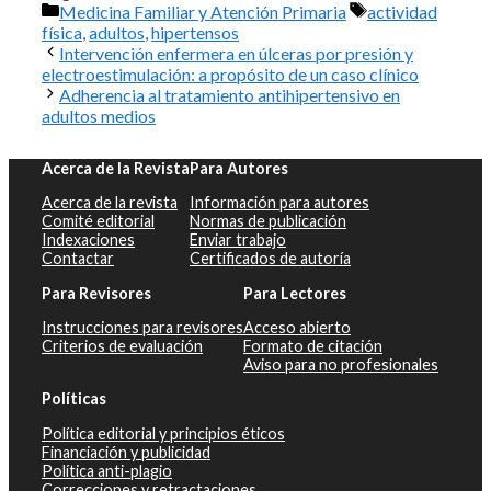
Categorías
Etiquetas
Medicina Familiar y Atención Primaria
actividad
física
,
adultos
,
hipertensos
Intervención enfermera en úlceras por presión y
electroestimulación: a propósito de un caso clínico
Adherencia al tratamiento antihipertensivo en
adultos medios
Acerca de la Revista
Para Autores
Acerca de la revista
Información para autores
Comité editorial
Normas de publicación
Indexaciones
Enviar trabajo
Contactar
Certificados de autoría
Para Revisores
Para Lectores
Instrucciones para revisores
Acceso abierto
Criterios de evaluación
Formato de citación
Aviso para no profesionales
Políticas
Política editorial y principios éticos
Financiación y publicidad
Política anti-plagio
Correcciones y retractaciones