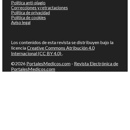
Política anti-plagio
Correcciones y retractaciones
Política de privacidad
Política de cookies
Aviso legal
Los contenidos de esta revista se distribuyen bajo la
licencia
Creative Commons Atribución 4.0
Internacional (CC BY 4.0)
.
©2026
PortalesMedicos.com
-
Revista Electrónica de
PortalesMedicos.com