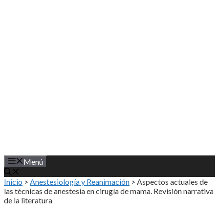
Saltar
al
contenido
Menú
Inicio
>
Anestesiología y Reanimación
>
Aspectos actuales de
las técnicas de anestesia en cirugía de mama. Revisión narrativa
de la literatura