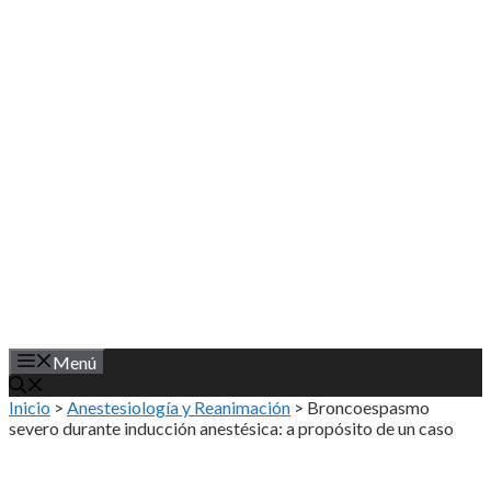
Saltar
al
contenido
Menú
Inicio
>
Anestesiología y Reanimación
>
Broncoespasmo
severo durante inducción anestésica: a propósito de un caso