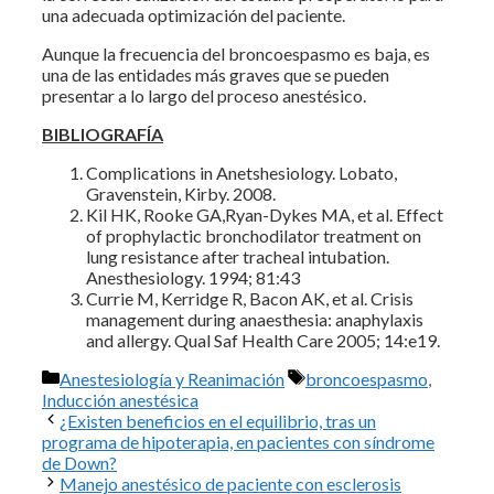
una adecuada optimización del paciente.
Aunque la frecuencia del broncoespasmo es baja, es
una de las entidades más graves que se pueden
presentar a lo largo del proceso anestésico.
BIBLIOGRAFÍA
Complications in Anetshesiology. Lobato,
Gravenstein, Kirby. 2008.
Kil HK, Rooke GA,Ryan-Dykes MA, et al. Effect
of prophylactic bronchodilator treatment on
lung resistance after tracheal intubation.
Anesthesiology. 1994; 81:43
Currie M, Kerridge R, Bacon AK, et al. Crisis
management during anaesthesia: anaphylaxis
and allergy. Qual Saf Health Care 2005; 14:e19.
Categorías
Etiquetas
Anestesiología y Reanimación
broncoespasmo
,
Inducción anestésica
¿Existen beneficios en el equilibrio, tras un
programa de hipoterapia, en pacientes con síndrome
de Down?
Manejo anestésico de paciente con esclerosis