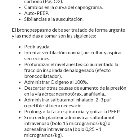
carbono (PaCO2).
Cambios en la curva del capnograma.
Auto-PEEP.
Sibilancias a la auscultación.
El broncoespasmo debe ser tratado de forma urgente
y las medidas a tomar son las siguientes:
Pedir ayuda.
Intentar ventilación manual, auscultar y aspirar
secreciones.
Profundizar el nivel anestésico aumentado la
fracción inspirada de halogenado (efecto
broncodilatador).
Administrar Oxigeno al 100%.
Descartar otras causas de aumento de la presión
en la vía aérea: neumotórax, anafilaxia…
Administrar salbutamol inhalado: 2-3 puf
repetible si fuera necesario.
Prolongar la fase espiratoria, y quitar la PEEP.
Si no cede plantear administrar salbutamol
intravenoso (bolo 15 microgramos/kg) o
adrenalina intravenosa (bolo 0,25 – 1
microgramos/kg).