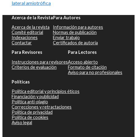
lateral amiotrófica
Acerca de la Revista
Para Autores
Acerca de la revista
Información para autores
Comité editorial
Normas de publicación
Indexaciones
Enviar trabajo
Contactar
Certificados de autoría
Para Revisores
Para Lectores
Instrucciones para revisores
Acceso abierto
Criterios de evaluación
Formato de citación
Aviso para no profesionales
Políticas
Política editorial y principios éticos
Financiación y publicidad
Política anti-plagio
Correcciones y retractaciones
Política de privacidad
Política de cookies
Aviso legal