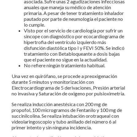
asociada. Sufre unas 2 agudizaciones infecciosas
anuales que maneja su médico de atención
primaria. A pesar de tener tratamiento inhalador
pautado por parte de neumología el paciente no
lo cumple.
Visto por el servicio de cardiología por sufrir un
sincope con diagnóstico por ecocardiograma de
hipertrofia del ventrículo izquierdo más
disfunción diastólica tipo I y FEVI 50%. Se indicó
tratamiento con Betabloqueante a dosis bajas
que el paciente no sigue en la actualidad.
No refiere ningún tratamiento habitual.
Una vez en quirófano, se procede a preoxigenación
durante 5 minutos y monitorización con
Electrocardiograma de 5 derivaciones, Presión arterial
no invasiva y Saturación de oxigeno por pulsioximetría.
Se realiza inducción anestésica con 200 mg de
propofol, 100 microgramos de Fentanilo y 100 mg de
succinilcolina. Se realiza intubación orotraqueal con
videolaringoscopio y tubo anillado del número 6 al
primer intento y sin ninguna incidencia.