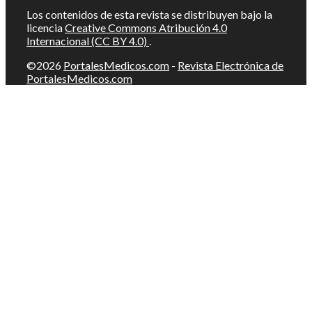
Los contenidos de esta revista se distribuyen bajo la
licencia
Creative Commons Atribución 4.0
Internacional (CC BY 4.0)
.
©2026
PortalesMedicos.com
-
Revista Electrónica de
PortalesMedicos.com