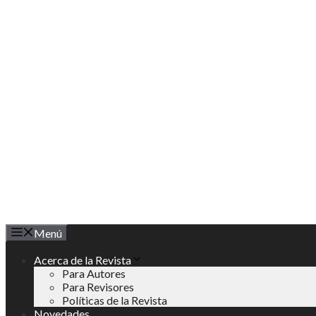
Saltar
al
contenido
Menú
Acerca de la Revista
Para Autores
Para Revisores
Políticas de la Revista
Novedades