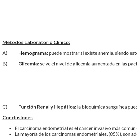
Métodos Laboratorio Clínico:
A)
Hemograma:
puede mostrar si existe anemia, siendo este
B)
Glicemia:
se ve el nivel de glicemia aumentada en las pac
C)
Función Renal y Hepática:
la bioquímica sanguínea puede
Conclusiones
El carcinoma endometrial es el cáncer invasivo más común d
La mayoría de los carcinomas endometriales, (85%), son a