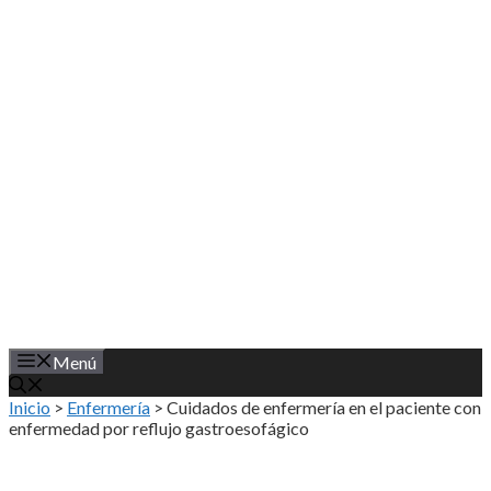
Saltar
al
contenido
Menú
Inicio
>
Enfermería
>
Cuidados de enfermería en el paciente con
enfermedad por reflujo gastroesofágico