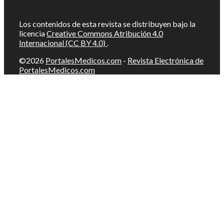
Los contenidos de esta revista se distribuyen bajo la
licencia
Creative Commons Atribución 4.0
Internacional (CC BY 4.0)
.
©2026
PortalesMedicos.com
-
Revista Electrónica de
PortalesMedicos.com