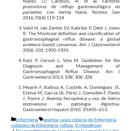
Núñez, O; Cardozo, A; et al. Factores
promotores de reflujo gastroesofágico en
pacientes con hernia hiatal. Revista Gen
2016;70(4):119-124
Vakil N, van Zanten SV, Kahrilas P, Dent J, Jones
R. The Mon­treal definition and classification of
gastroesophageal reflux disea­se: a global
evidence-based consensus. Am J Gastroenterol
2006; 101: 1900-1920.
Katz P, Gerson L, Vela M. Guidelines for the
Diagnosis and Ma­nagement of
Gastroesophageal Reflux Disease. Am J
Gastroente­rol 2013; 108: 308-328.
Mearin F, Balboa A, Castells A, Domínguez JE,
Esteve M, García JA, Pérez J, Gomollón F, Panés
J, Ponce J. Anemia ferropénica y uso de hierro
endovenoso en patología digestiva.
Gastroenterol Hepatol 2010; 33:605–613.
Categorías
Etiquetas
Enfermería
anemia
,
casos clínicos de Enfermería
,
cuidados de Enfermería
,
reflujo
,
V. Henderson
Desprendimiento de placenta en la segunda fase del