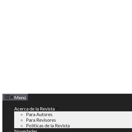
Saltar
al
contenido
Menú
Acerca de la Revista
Para Autores
Para Revisores
Políticas de la Revista
Novedades