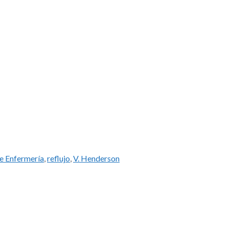
e Enfermería
,
reflujo
,
V. Henderson