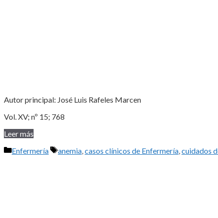
Autor principal: José Luis Rafeles Marcen
Vol. XV; nº 15; 768
Leer más
Categorías
Etiquetas
Enfermería
anemia
,
casos clínicos de Enfermería
,
cuidados d