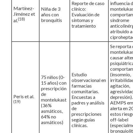
Reporte de caso
influencia 
Martínez-
Niña de 3
clínico:
montelukas
Jiménez et
años con
Evaluación de
comportami
(18)
bronquitis
síntomas y
síndrome
al.
tratamiento
anticolinér
atribuido a
ciprohepta
Se reporta 
monteluka
causar alte
psiquiátric
comportam
Estudio
(insomnio,
75 niños (0-
observacional en
irritabilida
15 años) con
farmacias
agitación,
prescripción
comunitarias.
agresividad
de
Peris et al.
Encuestas a
depresión).
montelukast
(19)
padres y análisis
AEMPS emi
(36%
de
alerta en 
asmáticos,
prescripciones
estos riesg
64% no
según guías
off-label
asmáticos)
clínicas.
(especialm
bronquioliti