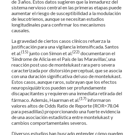
de 3 años. Estos datos sugieren que la inmadurez del
sistema nervioso central en las primeras etapas puede
aumentar el riesgo de susceptibilidad a la modulación
de leucotrienos, aunque se necesitan estudios
longitudinales para confirmar los mecanismos
causales.
La gravedad de ciertos casos clínicos refuerza la
justificación para una vigilancia intensificada. Santos
(15)
(22)
et al.
junto con Simon et al.
documentaron el
‘Síndrome de Alicia en el País de las Maravillas’, una
reacción post uso de montelukast rara pero severa
caracterizada por distorsión perceptual, que se asocia
con una duración significativa del uso de montelukast.
Estos casos, aunque raros, subrayan que los efectos
neuropsiquiátricos pueden ser profundamente
discapacitantes y requieren una inmediata retirada del
(17)
fármaco. Además, Haarman et al.
informaron
valores altos de Odds Ratio de Reporte (ROR=78.04
para pesadillas) proporcionando una fuerte evidencia
de una asociación estadística entre montelukast y
cambios comportamentales severos.
Diversos estudios han buscado entender cómo pueden