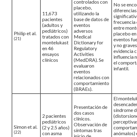
controlados con
No se enco
placebo,
diferencias
11,673
utilizando la
significativ
pacientes
base de datos de
frecuencia
(adultos y
eventos
entre mont
pediátricos)
adversos
Philip et al.
placebo en 
tratados con
Medical
(21)
eventos fu
montelukast
Dictionary for
y no graves
en 46
Regulatory
evidencia c
ensayos
Activities
influencia 
clínicos
(MedDRA). Se
el compor
evaluaron
infantil.
eventos
relacionados con
comportamiento
(BRAEs).
El montelu
desencaden
Presentación de
síndrome de
dos casos
2 pacientes
(distorsion
clínicos.
pediátricos
perceptiva
Observación de
Simon et al.
(2 y 2.5 años)
comportam
síntomas tras
(22)
con asma
anómalos) e
inicio de