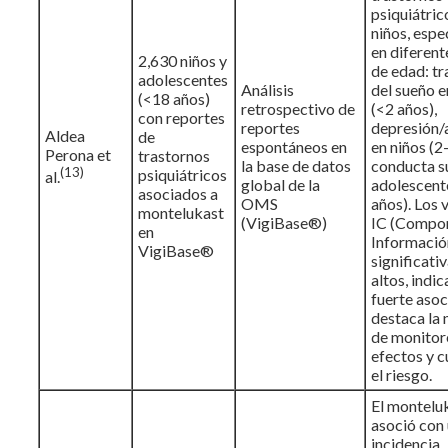
psiquiátric
niños, esp
en diferent
2,630 niños y
de edad: tr
adolescentes
Análisis
del sueño e
(<18 años)
retrospectivo de
(<2 años),
con reportes
reportes
depresión/
Aldea
de
espontáneos en
en niños (2
Perona et
trastornos
la base de datos
conducta s
(13)
psiquiátricos
al.
global de la
adolescent
asociados a
OMS
años). Los 
montelukast
(VigiBase®)
IC (Compo
en
Informació
VigiBase®
significat
altos, indi
fuerte asoc
destaca la
de monitor
efectos y c
el riesgo.
El montelu
asoció con
incidencia