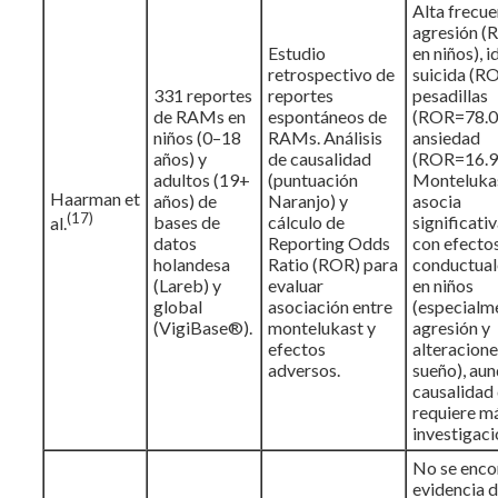
Alta frecue
agresión 
Estudio
en niños), 
retrospectivo de
suicida (R
331 reportes
reportes
pesadillas
de RAMs en
espontáneos de
(ROR=78.0
niños (0–18
RAMs. Análisis
ansiedad
años) y
de causalidad
(ROR=16.9
adultos (19+
(puntuación
Montelukas
Haarman et
años) de
Naranjo) y
asocia
(17)
bases de
cálculo de
significat
al.
datos
Reporting Odds
con efecto
holandesa
Ratio (ROR) para
conductual
(Lareb) y
evaluar
en niños
global
asociación entre
(especialm
(VigiBase®).
montelukast y
agresión y
efectos
alteracione
adversos.
sueño), aun
causalidad 
requiere m
investigaci
No se enco
evidencia d