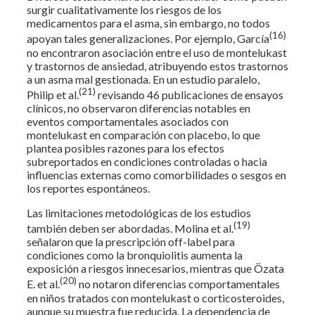
surgir cualitativamente los riesgos de los
medicamentos para el asma, sin embargo, no todos
(16)
apoyan tales generalizaciones. Por ejemplo, García
no encontraron asociación entre el uso de montelukast
y trastornos de ansiedad, atribuyendo estos trastornos
a un asma mal gestionada. En un estudio paralelo,
(21)
Philip et al.
revisando 46 publicaciones de ensayos
clínicos, no observaron diferencias notables en
eventos comportamentales asociados con
montelukast en comparación con placebo, lo que
plantea posibles razones para los efectos
subreportados en condiciones controladas o hacia
influencias externas como comorbilidades o sesgos en
los reportes espontáneos.
Las limitaciones metodológicas de los estudios
(19)
también deben ser abordadas. Molina et al.
señalaron que la prescripción off-label para
condiciones como la bronquiolitis aumenta la
exposición a riesgos innecesarios, mientras que Özata
(20)
E. et al.
no notaron diferencias comportamentales
en niños tratados con montelukast o corticosteroides,
aunque su muestra fue reducida. La dependencia de