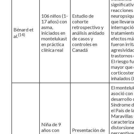
significati
reacciones
106 niños (1-
Estudio de
neuropsiqu
17 años) con
cohorte
que llevaron
asma,
retrospectivo y
interrupció
Bénard et
iniciados en
análisis anidado
tratamiento
(14)
al.
montelukast
de casos y
efectos m
en práctica
controles en
fueron irrit
clínica real
Canadá
agresividad
trastornos 
El riesgo f
mayor que 
corticoste
inhalados (
El montelu
asoció con 
desarrollo 
Síndrome de
el País de l
Maravillas
caracteriz
Niña de 9
distorsione
años con
Presentación de
perceptiva