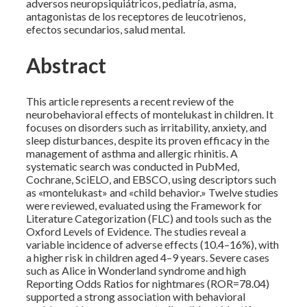
adversos neuropsiquiátricos, pediatría, asma,
antagonistas de los receptores de leucotrienos,
efectos secundarios, salud mental.
Abstract
This article represents a recent review of the
neurobehavioral effects of montelukast in children. It
focuses on disorders such as irritability, anxiety, and
sleep disturbances, despite its proven efficacy in the
management of asthma and allergic rhinitis. A
systematic search was conducted in PubMed,
Cochrane, SciELO, and EBSCO, using descriptors such
as «montelukast» and «child behavior.» Twelve studies
were reviewed, evaluated using the Framework for
Literature Categorization (FLC) and tools such as the
Oxford Levels of Evidence. The studies reveal a
variable incidence of adverse effects (10.4–16%), with
a higher risk in children aged 4–9 years. Severe cases
such as Alice in Wonderland syndrome and high
Reporting Odds Ratios for nightmares (ROR=78.04)
supported a strong association with behavioral