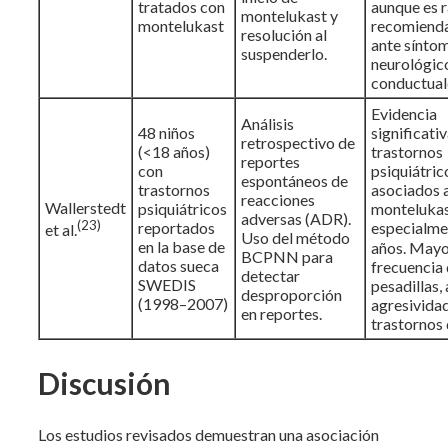
tratados con
aunque es r
montelukast y
montelukast
recomienda
resolución al
ante sínto
suspenderlo.
neurológic
conductual
Evidencia
Análisis
48 niños
significati
retrospectivo de
(<18 años)
trastornos
reportes
con
psiquiátric
espontáneos de
trastornos
asociados 
reacciones
Wallerstedt
psiquiátricos
montelukast
adversas (ADR).
(23)
reportados
especialme
et al.
Uso del método
en la base de
años. May
BCPNN para
datos sueca
frecuencia
detectar
SWEDIS
pesadillas,
desproporción
(1998–2007)
agresividad
en reportes.
trastornos 
Discusión
Los estudios revisados demuestran una asociación