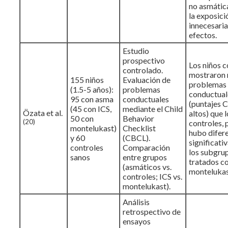
no asmátic
la exposici
innecesaria
efectos.
Estudio
prospectivo
Los niños 
controlado.
mostraron
155 niños
Evaluación de
problemas
(1.5-5 años):
problemas
conductual
95 con asma
conductuales
(puntajes 
(45 con ICS,
mediante el Child
Özata et al.
altos) que 
50 con
Behavior
(20)
controles, 
montelukast)
Checklist
hubo difer
y 60
(CBCL).
significati
controles
Comparación
los subgru
sanos
entre grupos
tratados co
(asmáticos vs.
montelukas
controles; ICS vs.
montelukast).
Análisis
retrospectivo de
ensayos