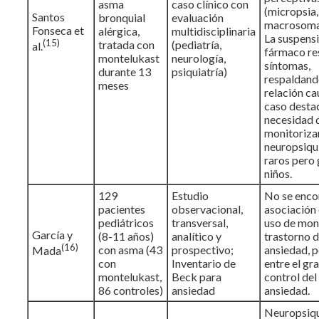
asma
caso clínico con
(micropsia,
Santos
bronquial
evaluación
macrosoma
Fonseca et
alérgica,
multidisciplinaria
La suspensi
(15)
tratada con
(pediatría,
al.
fármaco res
montelukast
neurología,
síntomas,
durante 13
psiquiatría)
respaldand
meses
relación ca
caso destac
necesidad 
monitoriza
neuropsiqu
raros pero 
niños.
129
Estudio
No se enco
pacientes
observacional,
asociación 
pediátricos
transversal,
uso de mon
García y
(8-11 años)
analítico y
trastorno 
(16)
con asma (43
prospectivo;
ansiedad, p
Mada
con
Inventario de
entre el gr
montelukast,
Beck para
control del
86 controles)
ansiedad
ansiedad.
Neuropsiqu