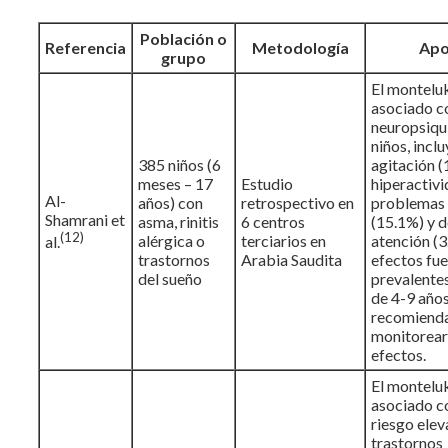
Población o
Referencia
Metodología
Apo
grupo
El montelu
asociado c
neuropsiqui
niños, incl
385 niños (6
agitación (
meses – 17
Estudio
hiperactivi
Al-
años) con
retrospectivo en
problemas 
Shamrani et
asma, rinitis
6 centros
(15.1%) y d
(12)
alérgica o
terciarios en
atención (3
al.
trastornos
Arabia Saudita
efectos fu
del sueño
prevalentes
de 4-9 años
recomiend
monitorear
efectos.
El montelu
asociado c
riesgo ele
trastornos