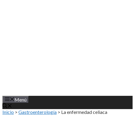
Saltar
al
contenido
Menú
Inicio
>
Gastroenterología
>
La enfermedad celiaca