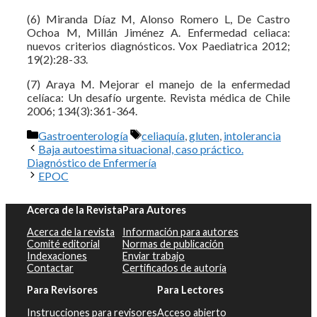
(6) Miranda Díaz M, Alonso Romero L, De Castro
Ochoa M, Millán Jiménez A. Enfermedad celiaca:
nuevos criterios diagnósticos. Vox Paediatrica 2012;
19(2):28-33.
(7) Araya M. Mejorar el manejo de la enfermedad
celíaca: Un desafío urgente. Revista médica de Chile
2006; 134(3):361-364.
Categorías
Etiquetas
Gastroenterología
celiaquía
,
gluten
,
intolerancia
Baja autoestima situacional, caso práctico.
Diagnóstico de Enfermería
EPOC
Acerca de la Revista
Para Autores
Acerca de la revista
Información para autores
Comité editorial
Normas de publicación
Indexaciones
Enviar trabajo
Contactar
Certificados de autoría
Para Revisores
Para Lectores
Instrucciones para revisores
Acceso abierto