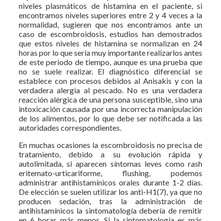
niveles plasmáticos de histamina en el paciente, si
encontramos niveles superiores entre 2 y 4 veces a la
normalidad, sugieren que nos encontramos ante un
caso de escombroidosis, estudios han demostrados
que estos niveles de histamina se normalizan en 24
horas por lo que sería muy importante realizarlos antes
de este periodo de tiempo, aunque es una prueba que
no se suele realizar. El diagnóstico diferencial se
establece con procesos debidos al Anisakis y con la
verdadera alergia al pescado. No es una verdadera
reacción alérgica de una persona susceptible, sino una
intoxicación causada por una incorrecta manipulación
de los alimentos, por lo que debe ser notificada a las
autoridades correspondientes.
En muchas ocasiones la escombroidosis no precisa de
tratamiento, debido a su evolución rápida y
autolimitada, si aparecen síntomas leves como rash
eritemato-urticariforme, flushing, podemos
administrar antihistamínicos orales durante 1-2 días.
De elección se suelen utilizar los anti-H1(7), ya que no
producen sedación, tras la administración de
antihistamínicos la sintomatología debería de remitir
en 6 horas más menos. Si la sintomatología es más