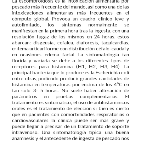
La escombroidosis es la intoxicación alimentaria por
pescado más frecuente del mundo, así como una de las
intoxicaciones alimentarias más frecuentes en el
cómputo global. Provoca un cuadro clínico leve y
autolimitado, los síntomas normalmente se
manifiestan en la primera hora tras la ingesta, con una
resolución fugaz de los mismos en 24 horas, estos
abarcan: disgeusia, cefalea, diaforesis, taquicardias,
eritema urticariforme con distribución céfalo-caudal y
en ocasiones edema facial. La sintomatología tan
florida y variada se debe a los diferentes tipos de
receptores para histamina (H1, H2, H3, H4). La
principal bacteria que lo produce es la Escherichia coli
entre otras, pudiendo producir grandes cantidades de
histamina en temperaturas por encima de los 4ºC en
tan solo 3- 5 horas. No suele haber alteración de
parámetros en pruebas complementarias. El
tratamiento es sintomático, el uso de antihistamínicos
orales es el tratamiento de elección si bien es cierto
que en pacientes con comorbilidades respiratorias o
cardiovasculares la clínica puede ser más grave y
puede llegar a precisar de un tratamiento de soporte
intravenoso. Una sintomatología típica, una buena
anamnesis y el antecedente de ingesta de pescado nos