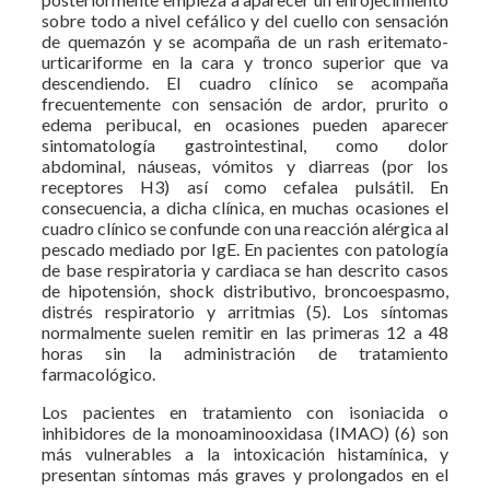
sobre todo a nivel cefálico y del cuello con sensación
de quemazón y se acompaña de un rash eritemato-
urticariforme en la cara y tronco superior que va
descendiendo. El cuadro clínico se acompaña
frecuentemente con sensación de ardor, prurito o
edema peribucal, en ocasiones pueden aparecer
sintomatología gastrointestinal, como dolor
abdominal, náuseas, vómitos y diarreas (por los
receptores H3) así como cefalea pulsátil. En
consecuencia, a dicha clínica, en muchas ocasiones el
cuadro clínico se confunde con una reacción alérgica al
pescado mediado por IgE. En pacientes con patología
de base respiratoria y cardiaca se han descrito casos
de hipotensión, shock distributivo, broncoespasmo,
distrés respiratorio y arritmias (5). Los síntomas
normalmente suelen remitir en las primeras 12 a 48
horas sin la administración de tratamiento
farmacológico.
Los pacientes en tratamiento con isoniacida o
inhibidores de la monoaminooxidasa (IMAO) (6) son
más vulnerables a la intoxicación histamínica, y
presentan síntomas más graves y prolongados en el