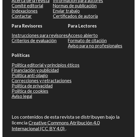
Acerca de la revista
Información para autores
Comité editorial
Normas de publicación
Indexaciones
Enviar trabajo
Contactar
Certificados de autoría
Para Revisores
Para Lectores
Instrucciones para revisores
Acceso abierto
Criterios de evaluación
Formato de citación
Aviso para no profesionales
Políticas
Política editorial y principios éticos
Financiación y publicidad
Política anti-plagio
Correcciones y retractaciones
Política de privacidad
Política de cookies
Aviso legal
Los contenidos de esta revista se distribuyen bajo la
licencia
Creative Commons Atribución 4.0
Internacional (CC BY 4.0)
.