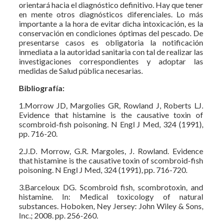
orientará hacia el diagnóstico definitivo. Hay que tener
en mente otros diagnósticos diferenciales. Lo más
importante a la hora de evitar dicha intoxicación, es la
conservación en condiciones óptimas del pescado. De
presentarse casos es obligatoria la notificación
inmediata a la autoridad sanitaria con tal de realizar las
investigaciones correspondientes y adoptar las
medidas de Salud pública necesarias.
Bibliografía:
1.Morrow JD, Margolies GR, Rowland J, Roberts LJ.
Evidence that histamine is the causative toxin of
scombroid-fish poisoning. N Engl J Med, 324 (1991),
pp. 716-20.
2.J.D. Morrow, G.R. Margoles, J. Rowland. Evidence
that histamine is the causative toxin of scombroid-fish
poisoning. N Engl J Med, 324 (1991), pp. 716-720.
3.Barceloux DG. Scombroid fish, scombrotoxin, and
histamine. In: Medical toxicology of natural
substances. Hoboken, Ney Jersey: John Wiley & Sons,
Inc.; 2008. pp. 256-260.