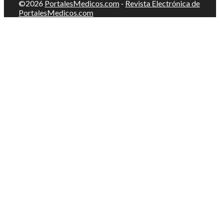
©2026
PortalesMedicos.com
-
Revista Electrónica de
PortalesMedicos.com