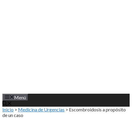
Saltar
al
contenido
Menú
Inicio
>
Medicina de Urgencias
>
Escombroidosis a propósito
de un caso