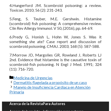
4.Hungerford JM. Scombroid poisoning: a review.
Toxicon. 2010; 56 (2): 231-243.
5.Feng, S. Teuber, M.E. Gershwin. Histamine
(scombroid) fish poisoning: A comprehensive review.
Clin Rev Allergy Immunol. V 50, (2016), pp. 64-69.
6.Predy G, Honish L, Hohn W, Jones S. Was it
something she ate? Case report and discussion of
scombroid poisoning. CMAJ. 2003; 168 (5): 587-588.
7.Morrow JD, Margolies GR, Rowland J, Roberts LJ
2nd. Evidence that histamine is the causative toxin of
scombroid-fish poisoning. N Engl J Med. 1991; 324
(11): 716-720.
Categorías
Medicina de Urgencias
Dermatitis flagelada a propósito de un caso
Manejo de Insuficiencia Cardiaca en Atención
Primaria
Acerca de la Revista
Para Autores