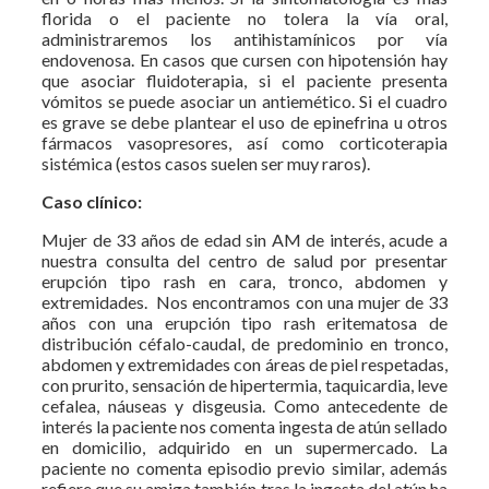
florida o el paciente no tolera la vía oral,
administraremos los antihistamínicos por vía
endovenosa. En casos que cursen con hipotensión hay
que asociar fluidoterapia, si el paciente presenta
vómitos se puede asociar un antiemético. Si el cuadro
es grave se debe plantear el uso de epinefrina u otros
fármacos vasopresores, así como corticoterapia
sistémica (estos casos suelen ser muy raros).
Caso clínico:
Mujer de 33 años de edad sin AM de interés, acude a
nuestra consulta del centro de salud por presentar
erupción tipo rash en cara, tronco, abdomen y
extremidades. Nos encontramos con una mujer de 33
años con una erupción tipo rash eritematosa de
distribución céfalo-caudal, de predominio en tronco,
abdomen y extremidades con áreas de piel respetadas,
con prurito, sensación de hipertermia, taquicardia, leve
cefalea, náuseas y disgeusia. Como antecedente de
interés la paciente nos comenta ingesta de atún sellado
en domicilio, adquirido en un supermercado. La
paciente no comenta episodio previo similar, además
refiere que su amiga también tras la ingesta del atún ha