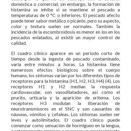
doméstica o comercial; sin embargo, la formación de
histamina se inhibe si se mantiene el pescado a
temperaturas de 0 °C o inferiores. El pescado afecto
puede tener sabor metálico o picante, pero su aspecto,
color y textura suelen ser normales. También la
incidencia de la escombroidosis es menor en los en los
pescados enlatados, al existir un mayor control de
calidad.
El cuadro clínico aparece en un periodo corto de
tiempo desde la ingesta de pescado contaminado,
varía entre minutos a horas. La histamina tiene
numerosos efectos biológicos sobre el cuerpo
humano, los síntomas varían por los diferentes tipos de
receptores para la histamina (H1, H2, H3, H4) (4). Los
receptores H1 y H2 median la respuesta
cardiovascular, son vasodilatadores, así como el
prurito, urticaria y la aparición de eritema. Los
receptores H3 modulan la liberación de
neurotransmisores en el SNC y son causantes de
náuseas, vómitos y cefaleas. Los síntomas suelen ser
leves y autolimitados. El cuadro clínico puede
comenzar como sensación de hormigueo en la lengua,
posteriormente empieza a aparecer un enrojecimiento