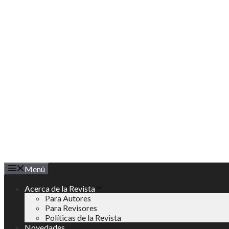
Saltar
al
contenido
Menú
Acerca de la Revista
Para Autores
Para Revisores
Políticas de la Revista
Novedades