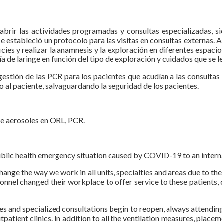
brir las actividades programadas y consultas especializadas, si
a se estableció un protocolo para las visitas en consultas externas
icies y realizar la anamnesis y la exploración en diferentes espaci
 de laringe en función del tipo de exploración y cuidados que se le
gestión de las PCR para los pacientes que acudían a las consultas 
mo al paciente, salvaguardando la seguridad de los pacientes.
e aerosoles en ORL, PCR.
blic health emergency situation caused by COVID-19 to an intern
nge the way we work in all units, specialties and areas due to the 
el changed their workplace to offer service to these patients, c
s and specialized consultations begin to reopen, always attending t
tpatient clinics. In addition to all the ventilation measures, place