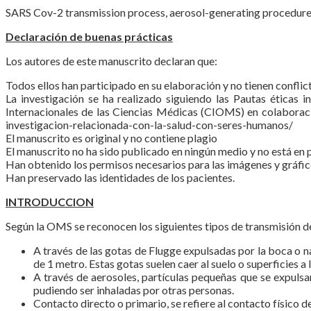
SARS Cov-2 transmission process, aerosol-generating procedure
Declaración de buenas prácticas
Los autores de este manuscrito declaran que:
Todos ellos han participado en su elaboración y no tienen conflic
La investigación se ha realizado siguiendo las Pautas éticas 
Internacionales de las Ciencias Médicas (CIOMS) en colaboraci
investigacion-relacionada-con-la-salud-con-seres-humanos/
El manuscrito es original y no contiene plagio
El manuscrito no ha sido publicado en ningún medio y no está en p
Han obtenido los permisos necesarios para las imágenes y gráfico
Han preservado las identidades de los pacientes.
INTRODUCCION
Según la OMS se reconocen los siguientes tipos de transmisión d
A través de las gotas de Flugge expulsadas por la boca o na
de 1 metro. Estas gotas suelen caer al suelo o superficies a
A través de aerosoles, partículas pequeñas que se expulsa
pudiendo ser inhaladas por otras personas.
Contacto directo o primario, se refiere al contacto físico d