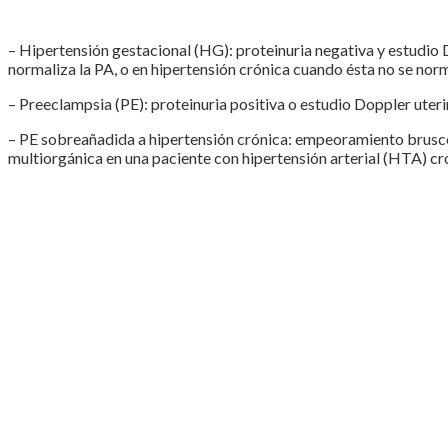
– Hipertensión gestacional (HG): proteinuria negativa y estudio D
normaliza la PA, o en hipertensión crónica cuando ésta no se norm
– Preeclampsia (PE): proteinuria positiva o estudio Doppler uter
– PE sobreañadida a hipertensión crónica: empeoramiento brusco 
multiorgánica en una paciente con hipertensión arterial (HTA) cró