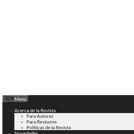
Saltar
al
contenido
Menú
Acerca de la Revista
Para Autores
Para Revisores
Políticas de la Revista
Novedades