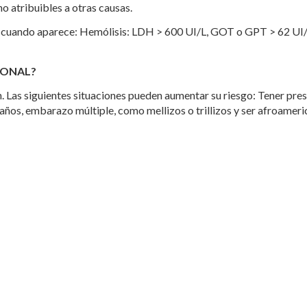
o atribuibles a otras causas.
a cuando aparece: Hemólisis: LDH > 600 UI/L, GOT o GPT > 62 UI/L
IONAL?
 Las siguientes situaciones pueden aumentar su riesgo: Tener presi
años, embarazo múltiple, como mellizos o trillizos y ser afroameri