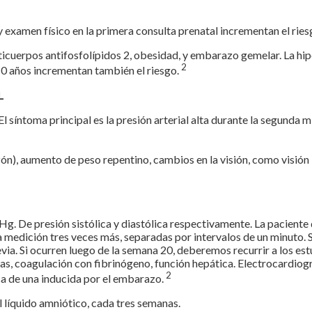
 examen físico en la primera consulta prenatal incrementan el ries
icuerpos antifosfolípidos 2, obesidad, y embarazo gemelar. La hiper
2
0 años incrementan también el riesgo.
L
 síntoma principal es la presión arterial alta durante la segunda
ón), aumento de peso repentino, cambios en la visión, como visión 
Hg. De presión sistólica y diastólica respectivamente. La pacient
 la medición tres veces más, separadas por intervalos de un minuto.
via. Si ocurren luego de la semana 20, deberemos recurrir a los 
s, coagulación con fibrinógeno, función hepática. Electrocardiogram
2
ca de una inducida por el embarazo.
l líquido amniótico, cada tres semanas.