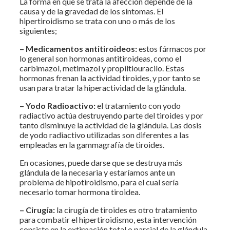
La forma en que se trata la afección depende de la
causa y de la gravedad de los síntomas. El
hipertiroidismo se trata con uno o más de los
siguientes;
–
Medicamentos antitiroideos:
estos fármacos por
lo general son hormonas antitiroideas, como el
carbimazol, metimazol y propiltiouracilo. Estas
hormonas frenan la actividad tiroides, y por tanto se
usan para tratar la hiperactividad de la glándula.
–
Yodo Radioactivo:
el tratamiento con yodo
radiactivo actúa destruyendo parte del tiroides y por
tanto disminuye la actividad de la glándula. Las dosis
de yodo radiactivo utilizadas son diferentes a las
empleadas en la gammagrafía de tiroides.
En ocasiones, puede darse que se destruya más
glándula de la necesaria y estaríamos ante un
problema de hipotiroidismo, para el cual sería
necesario tomar hormona tiroidea.
– Cirugía:
la cirugía de tiroides es otro tratamiento
para combatir el hipertiroidismo, esta intervención
consiste en la extirpación total o parcial de la glándula