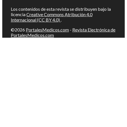
Los contenidos de esta revista se distribuyen bajo la
licencia
Creative Commons Atribución 4.0
Internacional (CC BY 4.0)
.
©2026
PortalesMedicos.com
-
Revista Electrónica de
PortalesMedicos.com