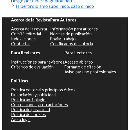
riesgo por hipercoagulabilidad
Hipertiroidismo subclínico, caso clínico
Acerca de la Revista
Para Autores
Acerca de la revista
Información para autores
Comité editorial
Normas de publicación
Indexaciones
Enviar trabajo
Contactar
Certificados de autoría
Para Revisores
Para Lectores
Instrucciones para revisores
Acceso abierto
Criterios de evaluación
Formato de citación
Aviso para no profesionales
Políticas
Política editorial y principios éticos
Financiación y publicidad
Política anti-plagio
Correcciones y retractaciones
Política de privacidad
Política de cookies
Aviso legal