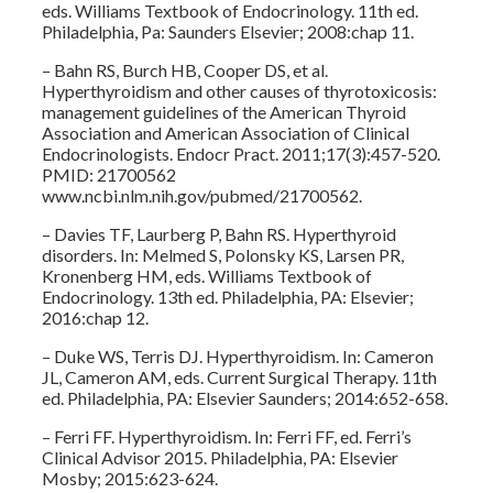
eds. Williams Textbook of Endocrinology. 11th ed.
Philadelphia, Pa: Saunders Elsevier; 2008:chap 11.
– Bahn RS, Burch HB, Cooper DS, et al.
Hyperthyroidism and other causes of thyrotoxicosis:
management guidelines of the American Thyroid
Association and American Association of Clinical
Endocrinologists. Endocr Pract. 2011;17(3):457-520.
PMID: 21700562
www.ncbi.nlm.nih.gov/pubmed/21700562.
– Davies TF, Laurberg P, Bahn RS. Hyperthyroid
disorders. In: Melmed S, Polonsky KS, Larsen PR,
Kronenberg HM, eds. Williams Textbook of
Endocrinology. 13th ed. Philadelphia, PA: Elsevier;
2016:chap 12.
– Duke WS, Terris DJ. Hyperthyroidism. In: Cameron
JL, Cameron AM, eds. Current Surgical Therapy. 11th
ed. Philadelphia, PA: Elsevier Saunders; 2014:652-658.
– Ferri FF. Hyperthyroidism. In: Ferri FF, ed. Ferri’s
Clinical Advisor 2015. Philadelphia, PA: Elsevier
Mosby; 2015:623-624.