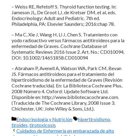
– Weiss RE, Refetoff S. Thyroid function testing. In:
Jameson JL, De Groot LJ, de Kretser DM, et al, eds.
Endocrinology: Adult and Pediatric. 7th ed.
Philadelphia, PA: Elsevier Saunders; 2016:chap 78.
– Ma C, Xie J, Wang H, Li J, Chen S. Tratamiento con
yodo radioactivo versus fármacos antitiroideos para la
enfermedad de Graves. Cochrane Database of
Systematic Reviews 2016 Issue 2. Art. No.: CD010094.
DOI: 10.1002/14651858.CD010094
– Abraham P, Avenell A, Watson WA, Park CM, Bevan
JS. Fármacos antitiroideos para el tratamiento del
hipertiroidismo de la enfermedad de Graves (Revisión
Cochrane traducida). En: La Biblioteca Cochrane Plus,
2008 Número 4. Oxford: Update Software Ltd.
Disponible en: http://www.bibliotecacochrane.com.
(Traducida de The Cochrane Library, 2008 Issue 3.
Chichester, UK: John Wiley & Sons, Ltd.).
Categorías
Etiquetas
Endocrinología y Nutrición
hipertiroidismo
,
tiroides
,
tirotoxicosis
Cuidados de Enfermería en embarazada de alto