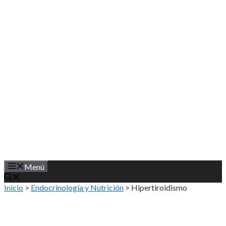
Saltar
al
contenido
Menú
Inicio
>
Endocrinología y Nutrición
>
Hipertiroidismo