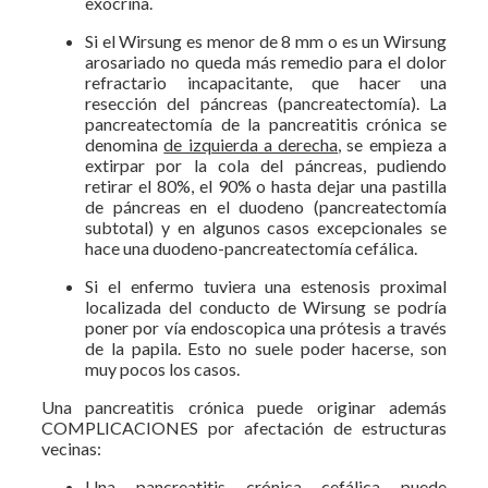
exocrina.
Si el Wirsung es menor de 8 mm o es un Wirsung
arosariado no queda más remedio para el dolor
refractario incapacitante, que hacer una
resección del páncreas (pancreatectomía). La
pancreatectomía de la pancreatitis crónica se
denomina
de izquierda a derecha
, se empieza a
extirpar por la cola del páncreas, pudiendo
retirar el 80%, el 90% o hasta dejar una pastilla
de páncreas en el duodeno (pancreatectomía
subtotal) y en algunos casos excepcionales se
hace una duodeno-pancreatectomía cefálica.
Si el enfermo tuviera una estenosis proximal
localizada del conducto de Wirsung se podría
poner por vía endoscopica una prótesis a través
de la papila. Esto no suele poder hacerse, son
muy pocos los casos.
Una pancreatitis crónica puede originar además
COMPLICACIONES por afectación de estructuras
vecinas:
Una pancreatitis crónica cefálica puede