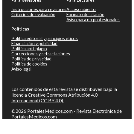
Para Revisores
Para Lectores
Instrucciones para revisores
Acceso abierto
Criterios de evaluación
Formato de citación
Aviso para no profesionales
Políticas
Política editorial y principios éticos
Financiación y publicidad
Política anti-plagio
Correcciones y retractaciones
Política de privacidad
Política de cookies
Aviso legal
Los contenidos de esta revista se distribuyen bajo la
licencia
Creative Commons Atribución 4.0
Internacional (CC BY 4.0)
.
©2026
PortalesMedicos.com
-
Revista Electrónica de
PortalesMedicos.com