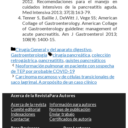
2012. Recomendaciones para el manejo en
cuidados intensivos de la pancreatitis aguda.
Med Intensiva 2013; 37(3):163-79.
Tenner S, Baillie J, DeWitt J, Vege SS; American
Collage of Gastroenterology. American Collage
of Gastroenterology guideline: management of
acute pancreatitis. Am J Gastroenterol 2013;
108(9): 1400-15.
Categorías
Cirugía General y del aparato digestivo
,
Etiquetas
Gastroenterología
cirugía pancreática
,
colección
retrogástrica
,
pancreatitits
,
quistes pancreáticos
Neoformación pulmonar en paciente con sospecha
de TEP por probable COVID-19
Carcinoma escamoso y de células transicionales de
saco lagrimal. A propósito de un caso clínico
Acerca de la Revista
Para Autores
Acerca de la revista
Información para autores
Comité editorial
Normas de publicación
Indexaciones
Enviar trabajo
Contactar
Certificados de autoría