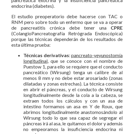
pancreática exocrina y la insuficiencia pancreática
endocrina (diabetes).
El estudio preoperatorio debe hacerse con TAC o
RNM pero sobre todo un enfermo que se va a operar
de pancreatitis crónica debe tener una
CPRE
(ColangioPancreatografía Retrógrada Endoscópica)
porque las técnicas dependerán de los resultados de
esta última prueba:
Técnicas derivativas
:
pancreato-yeyunostomía
longitudinal
, que se conoce con el nombre de
Puestow 1, para ello se requiere que el conducto
pancreático (Wirsung) tenga un calibre de al
menos 8 mm y no debe estar arosariado (zonas
dilatadas y zonas estrechas). La técnica consiste
en abrir el páncreas, y el conducto de Wirsung
longitudinalmente desde la cola a la cabeza, se
extraen todos los cálculos y con un asa de
intestino formamos un asa en Y de Roux, que
abrimos longitudinalmente anastomosándolo al
Wirsung todo lo que sea capaz de segregar el
páncreas irá al asa, le quitamos el dolor y además
no empeoramos la insuficiencia endocrina ni