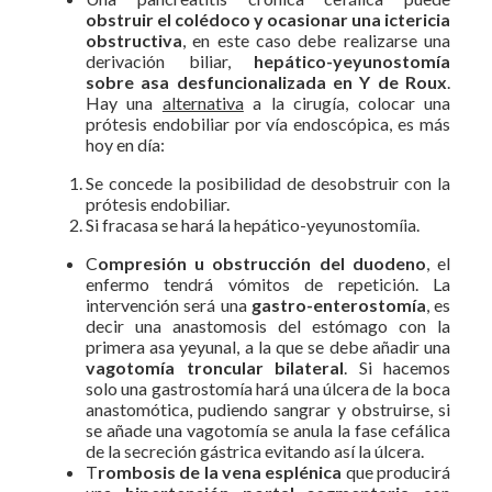
obstruir el colédoco y ocasionar una ictericia
obstructiva
, en este caso debe realizarse una
derivación biliar,
hepático-yeyunostomía
sobre asa desfuncionalizada en Y de Roux
.
Hay una
alternativa
a la cirugía, colocar una
prótesis endobiliar por vía endoscópica, es más
hoy en día:
Se concede la posibilidad de desobstruir con la
prótesis endobiliar.
Si fracasa se hará la hepático-yeyunostomíia.
C
ompresión u obstrucción del duodeno
, el
enfermo tendrá vómitos de repetición. La
intervención será una
gastro-enterostomía
, es
decir una anastomosis del estómago con la
primera asa yeyunal, a la que se debe añadir una
vagotomía troncular bilateral
. Si hacemos
solo una gastrostomía hará una úlcera de la boca
anastomótica, pudiendo sangrar y obstruirse, si
se añade una vagotomía se anula la fase cefálica
de la secreción gástrica evitando así la úlcera.
T
rombosis de la vena esplénica
que producirá