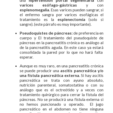
una
hipertensión portal segmentaria
con
varices esófago-gástricas
y con
esplenomegalia
. Esas varices pueden sangrar, si
el enfermo sangra por varices esofágicas el
tratamiento es la
esplenectomía
(solo si
sangre). (este párrafo es muy importante).
Pseudoquistes de páncreas:
de preferencia en
cuerpo y El tratamiento del pseudoquiste de
páncreas en la pancreatitis crónica es análogo al
de la pancreatitis aguda. En este caso ya estará
consolidada la pared por lo que no hará falta
esperar.
Aunque es muy raro, en una pancreatitis crónica
se puede producir una
ascitis pancreática y/o
una fístula pancreática externa
. Si hay ascitis
pancreática se trata con ayuno absoluto,
nutrición parenteral, somatostatina o con su
análogo que es el octreótido y a veces con
tratamiento quirúrgico para cerrar la fístula del
páncreas. No se producirá una fístula externa si
no hemos puncionado u operado. El jugo
pancreático en el abdomen no tiene ninguna