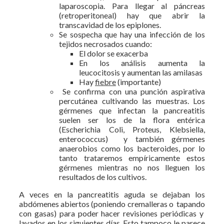
laparoscopia. Para llegar al páncreas
(retroperitoneal) hay que abrir la
transcavidad de los epiplones.
Se sospecha que hay una infección de los
tejidos necrosados cuando:
El dolor se exacerba
En los análisis aumenta la
leucocitosis y aumentan las amilasas
Hay
fiebre
(importante)
Se confirma con una punción aspirativa
percutánea cultivando las muestras. Los
gérmenes que infectan la pancreatitis
suelen ser los de la flora entérica
(Escherichia Coli, Proteus, Klebsiella,
enterococcus) y también gérmenes
anaerobios como los bacteroides, por lo
tanto trataremos empíricamente estos
gérmenes mientras no nos lleguen los
resultados de los cultivos.
A veces en la pancreatitis aguda se dejaban los
abdómenes abiertos (poniendo cremalleras o tapando
con gasas) para poder hacer revisiones periódicas y
lavados en los siguientes días. Esto tampoco le parece