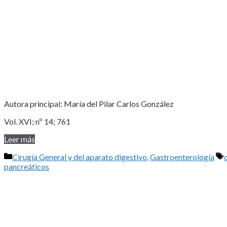
Autora principal: María del Pilar Carlos González
Vol. XVI; nº 14; 761
Leer más
Categorías
Cirugía General y del aparato digestivo
,
Gastroenterología
pancreáticos