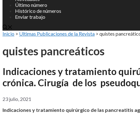
Último número
Histórico de números
Enviar trabajo
Inicio
>
Ultimas Publicaciones de la Revista
>
quistes pancreátic
quistes pancreáticos
Indicaciones y tratamiento quirú
crónica. Cirugía de los pseudoq
23 julio, 2021
Indicaciones y tratamiento quirúrgico de las pancreatitis a