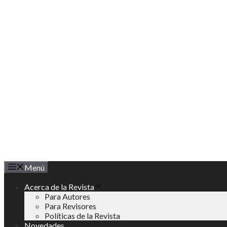
Saltar
al
contenido
Menú
Acerca de la Revista
Para Autores
Para Revisores
Políticas de la Revista
Novedades